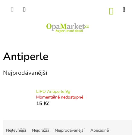
Přejít
na
NÁKU
obsah
KOŠÍK
Antiperle
Nejprodávanější
LIPO Antiperle 9g
Momentálně nedostupné
15 Kč
Ř
a
Nejlevnější
Nejdražší
Nejprodávanější
Abecedně