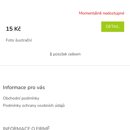
Momentálně nedostupné
Průměrné
hodnocení
produktu
DETAIL
15 Kč
je
5,0
Foto ilustrační
z
5
hvězdiček.
1
položek celkem
O
v
l
Z
á
á
d
p
a
a
Informace pro vás
c
t
í
Obchodní podmínky
í
p
r
Podmínky ochrany osobních údajů
v
k
y
v
INFORMACE O FIRMĚ