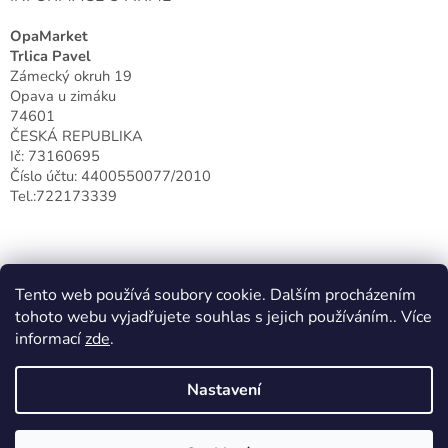
ý
p
OpaMarket
i
Trlica Pavel
s
Zámecký okruh 19
u
Opava u zimáku
74601
ČESKÁ REPUBLIKA
Ič: 73160695
Číslo účtu: 4400550077/2010
Tel.:722173339
Tento web používá soubory cookie. Dalším procházením
tohoto webu vyjadřujete souhlas s jejich používáním.. Více
informací
zde
.
Nastavení
Vytvořil Shoptet