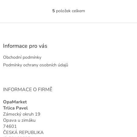
5
položek celkem
O
v
l
Z
á
á
d
p
a
a
Informace pro vás
c
t
í
Obchodní podmínky
í
p
r
Podmínky ochrany osobních údajů
v
k
y
v
INFORMACE O FIRMĚ
ý
p
OpaMarket
i
Trlica Pavel
s
Zámecký okruh 19
u
Opava u zimáku
74601
ČESKÁ REPUBLIKA