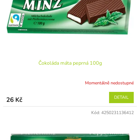
r
ů
o
d
u
k
t
ů
Čokoláda máta peprná 100g
Momentálně nedostupné
DETAIL
26 Kč
Kód:
4250231136412