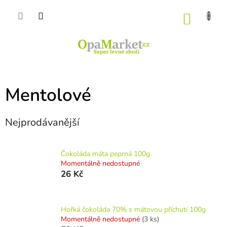
Přejít
na
NÁKU
obsah
KOŠÍK
Mentolové
Nejprodávanější
Čokoláda máta peprná 100g
Momentálně nedostupné
26 Kč
Hořká čokoláda 70% s mátovou příchutí 100g
Momentálně nedostupné
(3 ks)