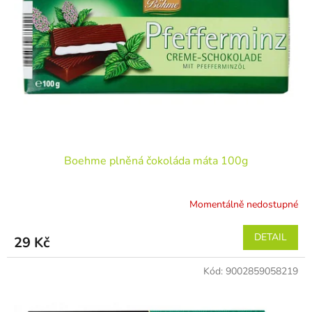
Boehme plněná čokoláda máta 100g
Momentálně nedostupné
DETAIL
29 Kč
Kód:
9002859058219