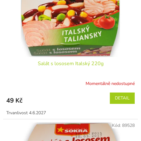
r
ů
o
d
u
k
t
ů
Salát s lososem Italský 220g
Momentálně nedostupné
DETAIL
49 Kč
Trvanlivost 4.6.2027
Kód:
89528