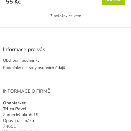
55 Kč
3
položek celkem
O
v
l
Z
á
á
d
p
a
a
Informace pro vás
c
t
í
Obchodní podmínky
í
p
r
Podmínky ochrany osobních údajů
v
k
y
v
INFORMACE O FIRMĚ
ý
p
OpaMarket
i
Trlica Pavel
s
Zámecký okruh 19
u
Opava u zimáku
74601