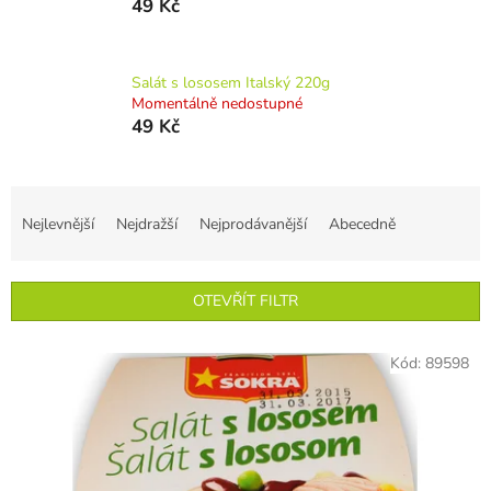
49 Kč
Salát s lososem Italský 220g
Momentálně nedostupné
49 Kč
Ř
a
Nejlevnější
Nejdražší
Nejprodávanější
Abecedně
z
e
n
OTEVŘÍT FILTR
í
p
V
r
Kód:
89598
ý
o
p
d
i
u
s
k
p
t