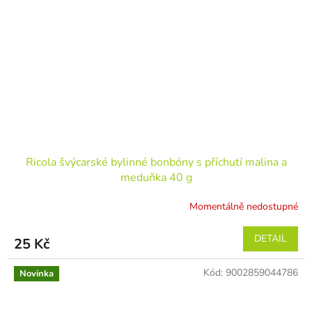
Ricola švýcarské bylinné bonbóny s příchutí malina a
meduňka 40 g
Momentálně nedostupné
DETAIL
25 Kč
Kód:
9002859044786
Novinka