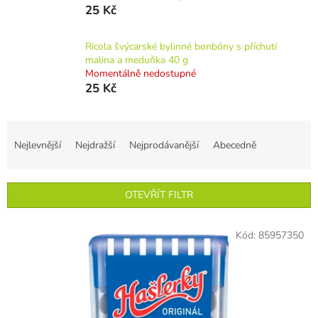
25 Kč
Ricola švýcarské bylinné bonbóny s příchutí
malina a meduňka 40 g
Momentálně nedostupné
25 Kč
Ř
a
Nejlevnější
Nejdražší
Nejprodávanější
Abecedně
z
e
n
OTEVŘÍT FILTR
í
p
V
r
Kód:
85957350
ý
o
p
d
i
u
s
k
p
t