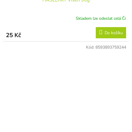
Skladem lze odeslat celá Čr
Do košíku
25 Kč
Kód:
8593893759244