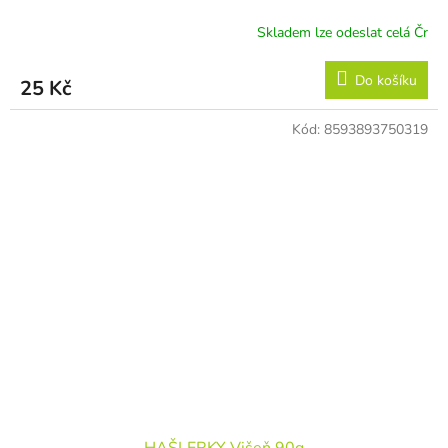
Skladem lze odeslat celá Čr
Do košíku
25 Kč
Kód:
8593893750319
HAŠLERKY Višeň 90g