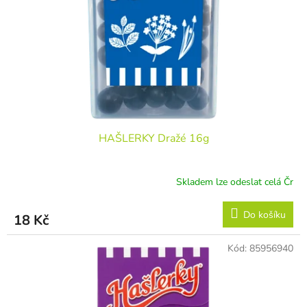
r
ů
o
d
u
k
t
ů
HAŠLERKY Dražé 16g
Skladem lze odeslat celá Čr
Do košíku
18 Kč
Kód:
85956940