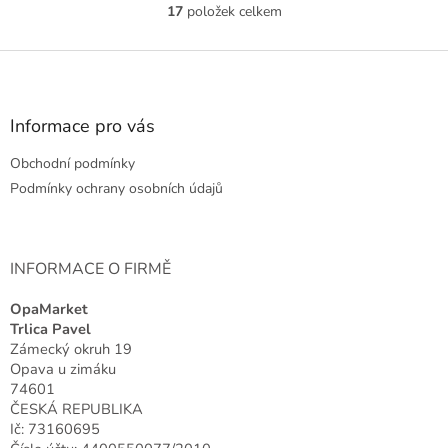
17
položek celkem
O
v
l
Z
á
á
d
p
a
a
Informace pro vás
c
t
í
Obchodní podmínky
í
p
r
Podmínky ochrany osobních údajů
v
k
y
v
INFORMACE O FIRMĚ
ý
p
OpaMarket
i
Trlica Pavel
s
Zámecký okruh 19
u
Opava u zimáku
74601
ČESKÁ REPUBLIKA
Ič: 73160695