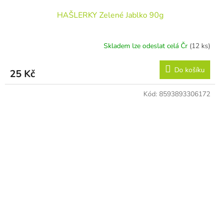
HAŠLERKY Zelené Jablko 90g
Skladem lze odeslat celá Čr
(12 ks)
Do košíku
25 Kč
Kód:
8593893306172