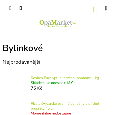
Přejít
na
NÁKU
obsah
KOŠÍK
Bylinkové
Nejprodávanější
Roshen Eucalyptus Menthol bonbony 1 kg
Skladem lze odeslat celá Čr
75 Kč
Ricola švýcarské bylinné bonbóny s příchutí
brusinky 40 g
Momentálně nedostupné