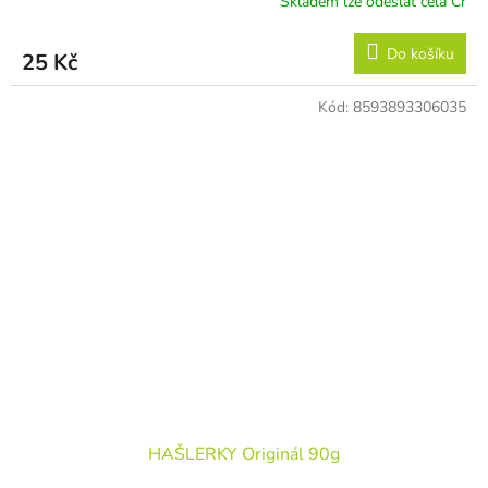
Skladem lze odeslat celá Čr
Do košíku
25 Kč
Kód:
8593893306035
HAŠLERKY Originál 90g