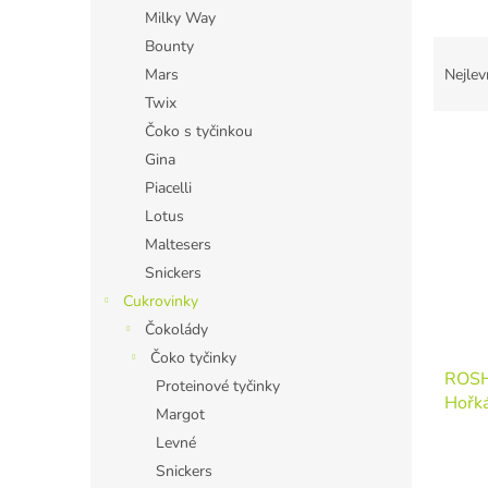
n
Milky Way
e
Ř
Bounty
l
a
Mars
Nejlev
z
Twix
e
Čoko s tyčinkou
V
n
Gina
ý
í
p
p
Piacelli
i
r
Lotus
s
o
Maltesers
p
d
Snickers
r
u
Cukrovinky
o
k
Čokolády
d
t
u
ů
Čoko tyčinky
ROSH
k
Proteinové tyčinky
Hořk
t
Margot
ů
Levné
Snickers