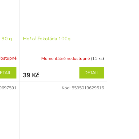
 90 g
Hořká čokoláda 100g
dostupné
Momentálně nedostupné
(11 ks)
ETAIL
DETAIL
39 Kč
9697591
Kód:
8595019629516