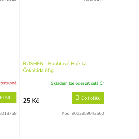
ROSHEN - Bubblové Hořská
Čokoláda 85g
dostupné
Skladem lze odeslat celá Čr
ETAIL
Do košíku
25 Kč
8018768
Kód:
9002859042560