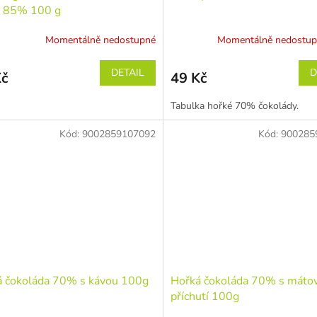
á 85% 100 g
Momentálně nedostupné
Momentálně nedostu
DETAIL
D
Kč
49 Kč
Tabulka hořké 70% čokolády.
Kód:
9002859107092
Kód:
900285
á čokoláda 70% s kávou 100g
Hořká čokoláda 70% s máto
příchutí 100g