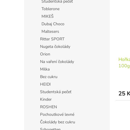
Studentská pečeť
Toblerone
MIKEŠ
Dubaj Choco
Maltesers
Ritter SPORT
Nugeta čokolády
Orion
Hořk
Na vaření čokolády
100g
Milka
Bez cukru
HEIDI
Studentská pečeť
25 
Kinder
ROSHEN
Pochoutkové levné
Čokolády bez cukru
Schogetten