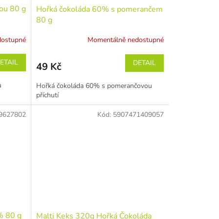
ou 80 g
Hořká čokoláda 60% s pomerančem
80 g
dostupné
Momentálně nedostupné
ETAIL
DETAIL
49 Kč
u
Hořká čokoláda 60% s pomerančovou
příchutí
9627802
Kód:
5907471409057
% 80 g
Malti Keks 320g Hořká Čokoláda