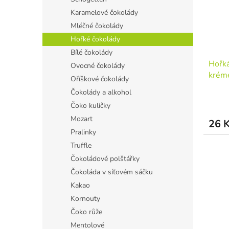
Karamelové čokolády
Mléčné čokolády
Hořké čokolády
Bílé čokolády
Hořká
Ovocné čokolády
krém
Oříškové čokolády
Čokolády a alkohol
Čoko kuličky
Mozart
26 
Pralinky
Truffle
Čokoládové polštářky
Čokoláda v síťovém sáčku
Kakao
Kornouty
Čoko růže
Mentolové