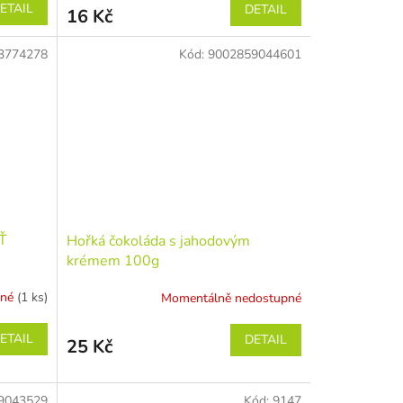
ETAIL
DETAIL
16 Kč
3774278
Kód:
9002859044601
Ť
Hořká čokoláda s jahodovým
krémem 100g
pné
(1 ks)
Momentálně nedostupné
ETAIL
DETAIL
25 Kč
9043529
Kód:
9147