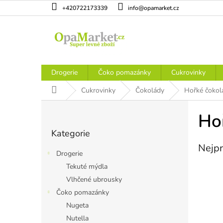
Přejít
+420722173339
info@opamarket.cz
na
obsah
Drogerie
Čoko pomazánky
Cukrovinky
Domů
Cukrovinky
Čokolády
Hořké čokol
P
o
Ho
Přeskočit
s
Kategorie
kategorie
t
Nejpr
r
Drogerie
a
Tekuté mýdla
n
Vlhčené ubrousky
n
í
Čoko pomazánky
p
Nugeta
a
Nutella