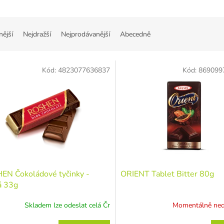
nější
Nejdražší
Nejprodávanější
Abecedně
Kód:
4823077636837
Kód:
869099
EN Čokoládové tyčinky -
ORIENT Tablet Bitter 80g
á 33g
Skladem lze odeslat celá Čr
Momentálně ne