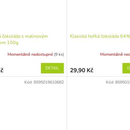
 čokoláda s malinovým
Klasická hořká čokoláda 64%
em 100g
Momentálně nedostupné
(9 ks)
Momentálně ne
DETAIL
D
Kč
29,90 Kč
Kód:
8595019610682
Kód:
859501