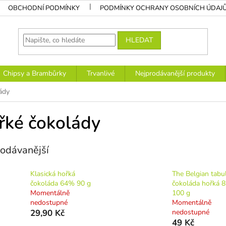
OBCHODNÍ PODMÍNKY
PODMÍNKY OCHRANY OSOBNÍCH ÚDAJ
HLEDAT
Chipsy a Brambůrky
Trvanlivé
Nejprodávanější produkty
ády
řké čokolády
odávanější
Klasická hořká
The Belgian tabu
čokoláda 64% 90 g
čokoláda hořká 
Momentálně
100 g
nedostupné
Momentálně
29,90 Kč
nedostupné
49 Kč