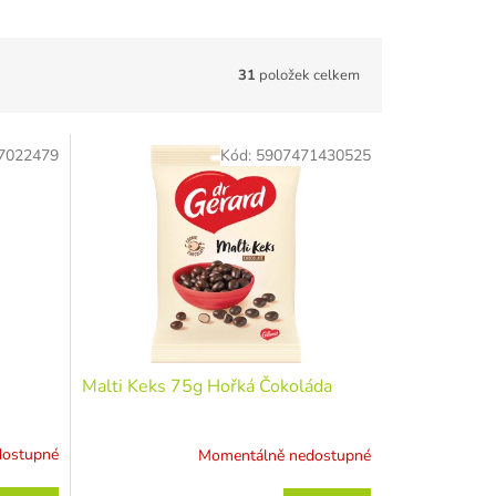
31
položek celkem
7022479
Kód:
5907471430525
Malti Keks 75g Hořká Čokoláda
dostupné
Momentálně nedostupné