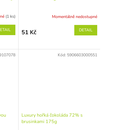
pné
(1 ks)
Momentálně nedostupné
ETAIL
DETAIL
51 Kč
9107078
Kód:
5906603000551
vou
Luxury hořká čokoláda 72% s
brusinkami 175g