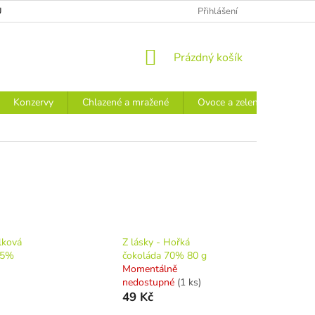
Ů
Přihlášení
NÁKUPNÍ
Prázdný košík
KOŠÍK
Konzervy
Chlazené a mražené
Ovoce a zelenina
Náp
lková
Z lásky - Hořká
85%
čokoláda 70% 80 g
Momentálně
nedostupné
(1 ks)
49 Kč