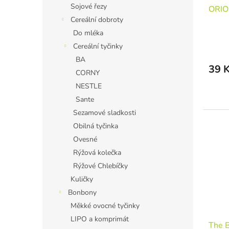
Sojové řezy
ORIO
Cereální dobroty
Do mléka
Cereální tyčinky
BA
39 
CORNY
NESTLE
Sante
Sezamové sladkosti
Obilná tyčinka
Ovesné
Rýžová kolečka
Rýžové Chlebíčky
Kuličky
Bonbony
Měkké ovocné tyčinky
LIPO a komprimát
The B