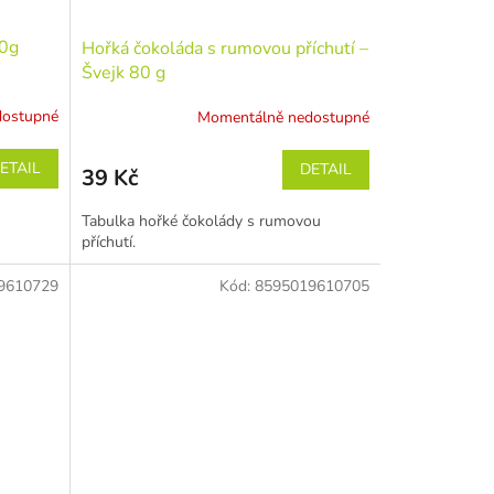
80g
Hořká čokoláda s rumovou příchutí –
Švejk 80 g
dostupné
Momentálně nedostupné
ETAIL
DETAIL
39 Kč
Tabulka hořké čokolády s rumovou
příchutí.
9610729
Kód:
8595019610705