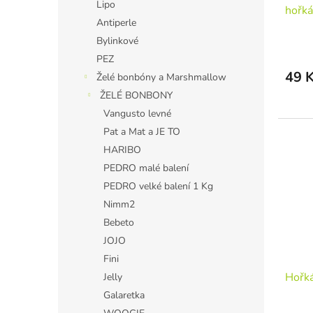
Lipo
hořk
Antiperle
Bylinkové
PEZ
49 
Želé bonbóny a Marshmallow
ŽELÉ BONBONY
Vangusto levné
Pat a Mat a JE TO
HARIBO
PEDRO malé balení
PEDRO velké balení 1 Kg
Nimm2
Bebeto
JOJO
Fini
Hořk
Jelly
Galaretka