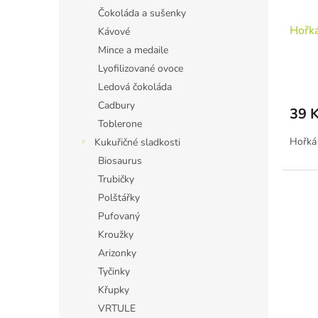
Čokoláda a sušenky
Hořká
Kávové
Mince a medaile
Lyofilizované ovoce
Ledová čokoláda
Cadbury
39 
Toblerone
Hořká
Kukuřičné sladkosti
Biosaurus
Trubičky
Polštářky
Pufovaný
Kroužky
Arizonky
Tyčinky
Křupky
VRTULE