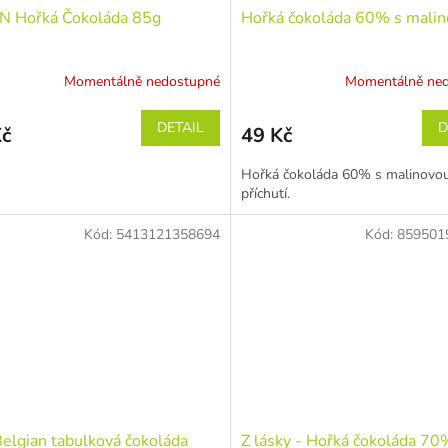
N Hořká Čokoláda 85g
Hořká čokoláda 60% s malin
Momentálně nedostupné
Momentálně ne
DETAIL
D
Kč
49 Kč
Hořká čokoláda 60% s malinovo
příchutí.
Kód:
5413121358694
Kód:
859501
elgian tabulková čokoláda
Z lásky - Hořká čokoláda 70