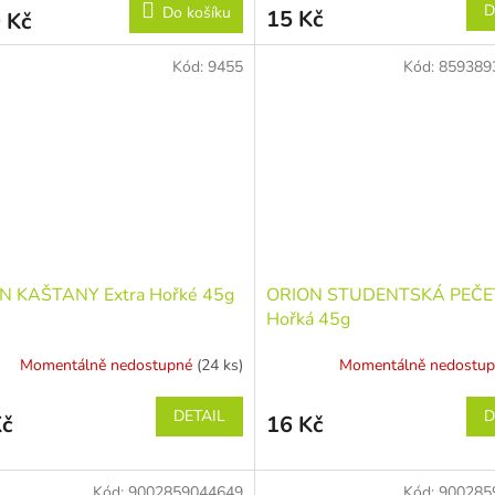
D
Do košíku
15 Kč
 Kč
Kód:
9455
Kód:
859389
N KAŠTANY Extra Hořké 45g
ORION STUDENTSKÁ PEČE
Hořká 45g
Momentálně nedostupné
(24 ks)
Momentálně nedostu
DETAIL
D
Kč
16 Kč
Kód:
9002859044649
Kód:
900285