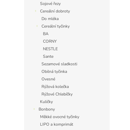
Sojové řezy
Cereální dobroty
Do mléka
Cereální tyčinky
BA
CORNY
NESTLE
Sante
Sezamové sladkosti
Obilná tyčinka
Ovesné
Rýžová kolečka
Rýžové Chlebíčky
Kuličky
Bonbony
Měkké ovocné tyčinky
LIPO a komprimát