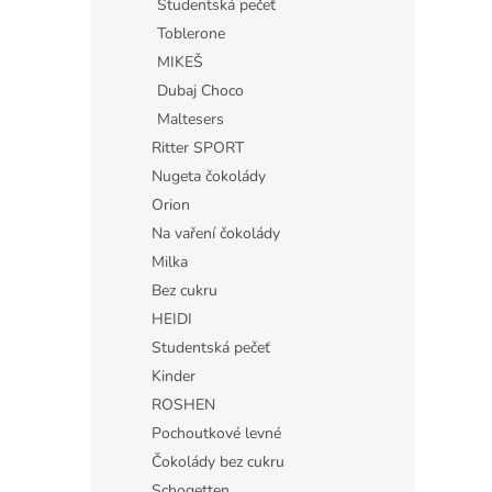
Studentská pečeť
Toblerone
MIKEŠ
Dubaj Choco
Maltesers
Ritter SPORT
Nugeta čokolády
Orion
Na vaření čokolády
Milka
Bez cukru
HEIDI
Studentská pečeť
Kinder
ROSHEN
Pochoutkové levné
Čokolády bez cukru
Schogetten