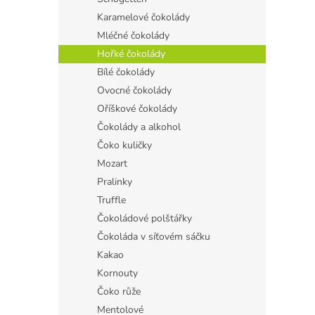
Karamelové čokolády
Mléčné čokolády
Hořké čokolády
Bílé čokolády
Ovocné čokolády
Oříškové čokolády
Čokolády a alkohol
Čoko kuličky
Mozart
Pralinky
Truffle
Čokoládové polštářky
Čokoláda v síťovém sáčku
Kakao
Kornouty
Čoko růže
Mentolové