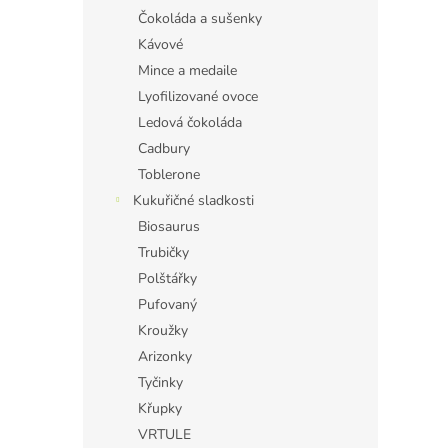
Čokoláda a sušenky
Kávové
Mince a medaile
Lyofilizované ovoce
Ledová čokoláda
Cadbury
Toblerone
Kukuřičné sladkosti
Biosaurus
Trubičky
Polštářky
Pufovaný
Kroužky
Arizonky
Tyčinky
Křupky
VRTULE