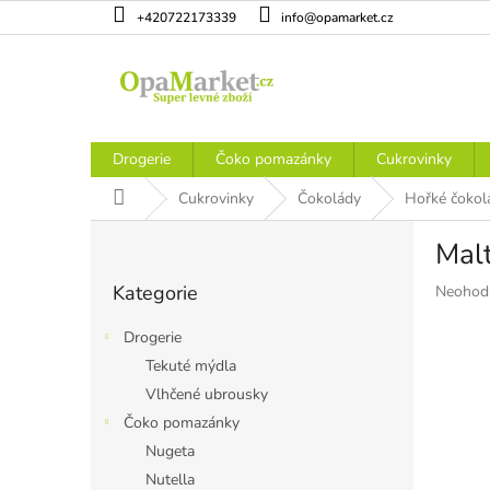
Přejít
+420722173339
info@opamarket.cz
na
obsah
Drogerie
Čoko pomazánky
Cukrovinky
Domů
Cukrovinky
Čokolády
Hořké čokol
P
Mal
o
Přeskočit
s
Kategorie
Průměr
Neohod
kategorie
t
hodnoce
r
produkt
Drogerie
a
je
Tekuté mýdla
n
0,0
Vlhčené ubrousky
z
n
5
í
Čoko pomazánky
hvězdiče
p
Nugeta
a
Nutella