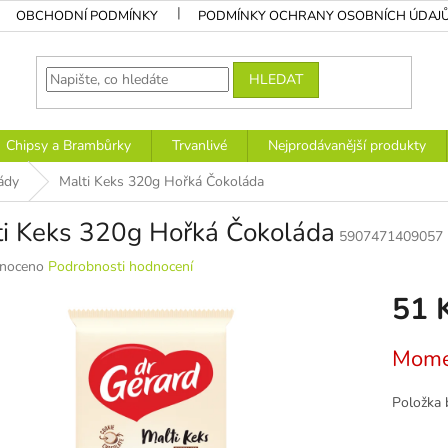
OBCHODNÍ PODMÍNKY
PODMÍNKY OCHRANY OSOBNÍCH ÚDAJ
HLEDAT
Chipsy a Brambůrky
Trvanlivé
Nejprodávanější produkty
ády
Malti Keks 320g Hořká Čokoláda
ti Keks 320g Hořká Čokoláda
5907471409057
né
noceno
Podrobnosti hodnocení
ní
51 
u
Měrná
Mome
cena:
k.
Položka 