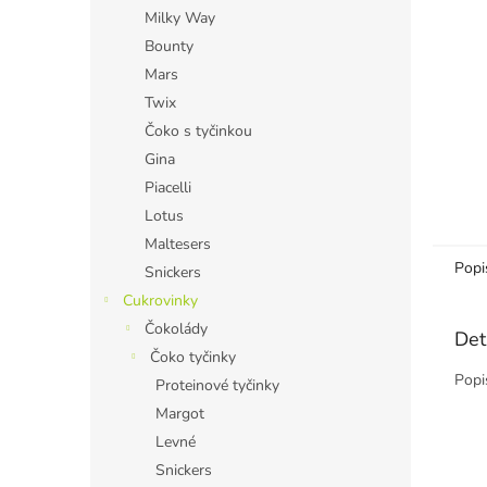
n
Milky Way
e
Bounty
l
Mars
Twix
Čoko s tyčinkou
Gina
Piacelli
Lotus
Maltesers
Popi
Snickers
Cukrovinky
Čokolády
Det
Čoko tyčinky
Popi
Proteinové tyčinky
Margot
Levné
Snickers