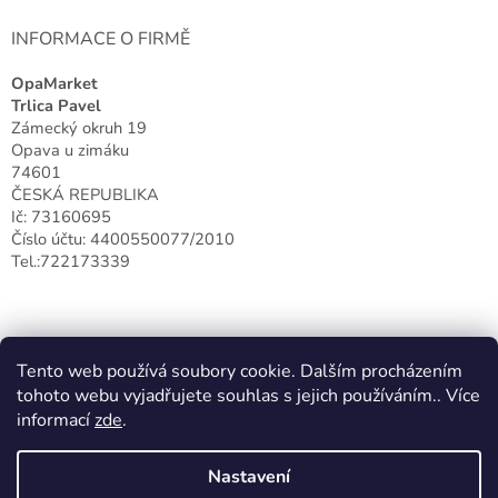
y
v
INFORMACE O FIRMĚ
ý
p
OpaMarket
i
Trlica Pavel
s
Zámecký okruh 19
u
Opava u zimáku
74601
ČESKÁ REPUBLIKA
Ič: 73160695
Číslo účtu: 4400550077/2010
Tel.:722173339
Tento web používá soubory cookie. Dalším procházením
tohoto webu vyjadřujete souhlas s jejich používáním.. Více
informací
zde
.
Nastavení
Vytvořil Shoptet