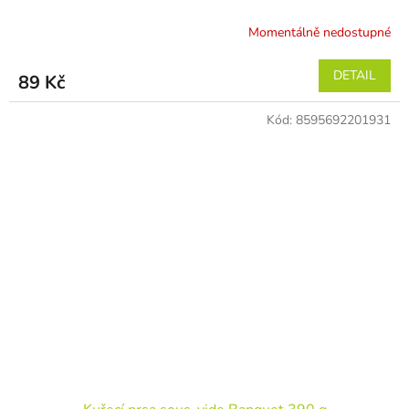
Momentálně nedostupné
DETAIL
89 Kč
Kód:
8595692201931