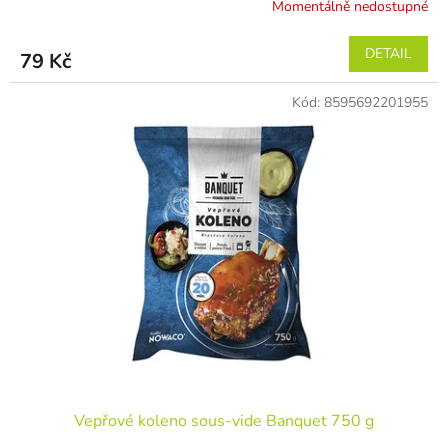
Momentálně nedostupné
DETAIL
79 Kč
Kód:
8595692201955
Vepřové koleno sous-vide Banquet 750 g