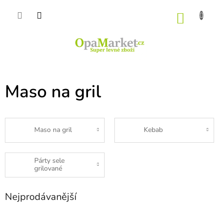
Přejít
na
NÁKU
obsah
KOŠÍK
Maso na gril
Maso na gril
Kebab
Párty sele
grilované
Nejprodávanější