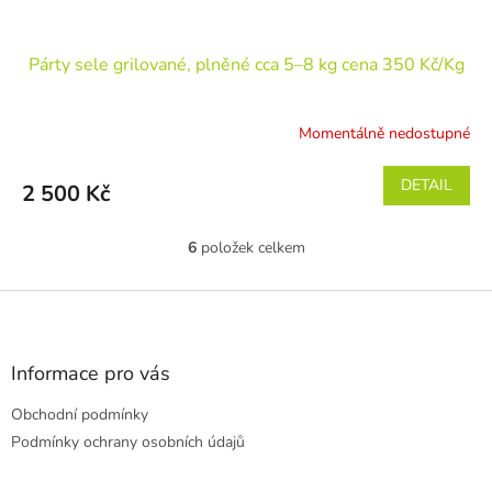
Párty sele grilované, plněné cca 5–8 kg cena 350 Kč/Kg
Momentálně nedostupné
DETAIL
2 500 Kč
6
položek celkem
O
v
l
Z
á
á
d
p
a
a
Informace pro vás
c
t
í
Obchodní podmínky
í
p
r
Podmínky ochrany osobních údajů
v
k