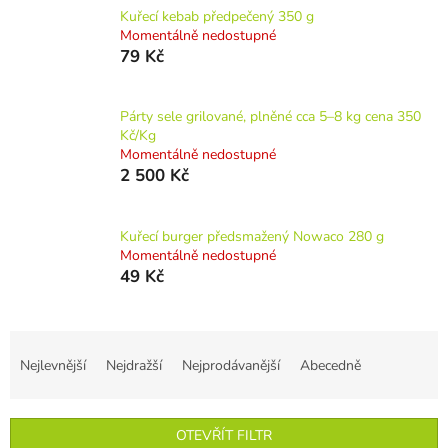
Kuřecí kebab předpečený 350 g
Momentálně nedostupné
79 Kč
Párty sele grilované, plněné cca 5–8 kg cena 350
Kč/Kg
Momentálně nedostupné
2 500 Kč
Kuřecí burger předsmažený Nowaco 280 g
Momentálně nedostupné
49 Kč
Ř
a
Nejlevnější
Nejdražší
Nejprodávanější
Abecedně
z
e
n
OTEVŘÍT FILTR