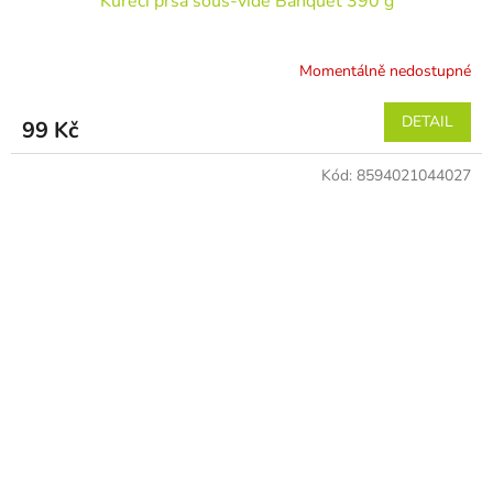
Kuřecí prsa sous-vide Banquet 390 g
Momentálně nedostupné
DETAIL
99 Kč
Kód:
8594021044027