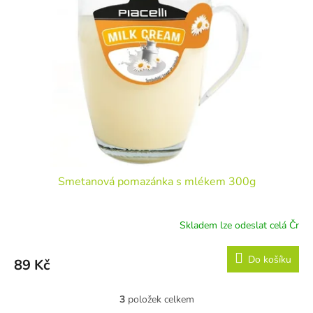
Smetanová pomazánka s mlékem 300g
Skladem lze odeslat celá Čr
Do košíku
89 Kč
3
položek celkem
O