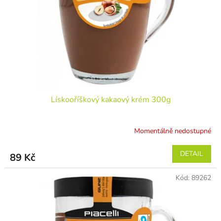
r
ů
o
d
u
k
t
ů
Lískooříškový kakaový krém 300g
Momentálně nedostupné
DETAIL
89 Kč
Kód:
89262