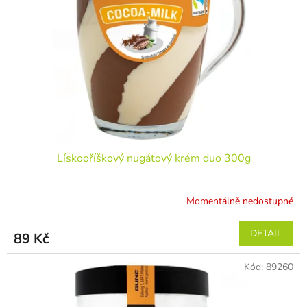
Lískooříškový nugátový krém duo 300g
Momentálně nedostupné
DETAIL
89 Kč
Kód:
89260