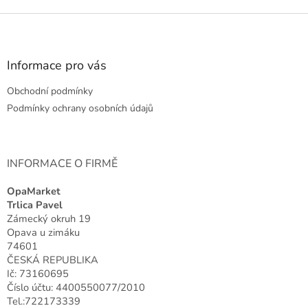
v
l
Z
á
á
d
p
a
a
Informace pro vás
c
t
í
Obchodní podmínky
í
p
r
Podmínky ochrany osobních údajů
v
k
y
v
INFORMACE O FIRMĚ
ý
p
OpaMarket
i
Trlica Pavel
s
Zámecký okruh 19
u
Opava u zimáku
74601
ČESKÁ REPUBLIKA
Ič: 73160695
Číslo účtu: 4400550077/2010
Tel.:722173339