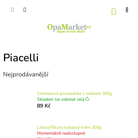
Přejít
na
NÁKU
obsah
KOŠÍK
Piacelli
Nejprodávanější
Smetanová pomazánka s mlékem 300g
Skladem lze odeslat celá Čr
89 Kč
Lískooříškový kakaový krém 300g
Momentálně nedostupné