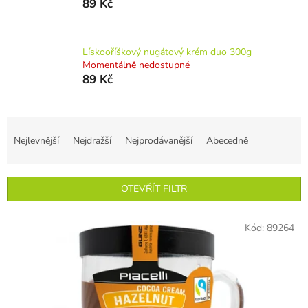
89 Kč
Lískooříškový nugátový krém duo 300g
Momentálně nedostupné
89 Kč
Ř
a
Nejlevnější
Nejdražší
Nejprodávanější
Abecedně
z
e
n
OTEVŘÍT FILTR
í
p
V
r
Kód:
89264
ý
o
p
d
i
u
s
k
p
t