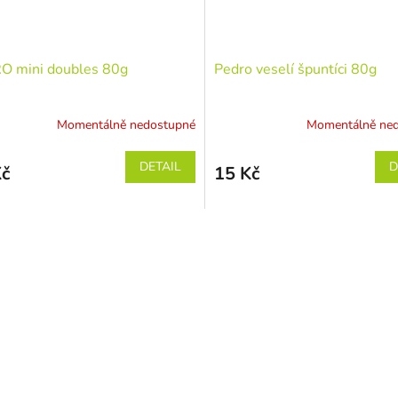
O mini doubles 80g
Pedro veselí špuntíci 80g
Momentálně nedostupné
Momentálně ne
DETAIL
D
Kč
15 Kč
O
v
l
á
d
a
c
í
p
r