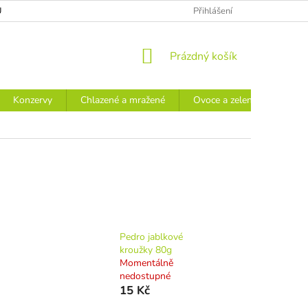
Ů
Přihlášení
NÁKUPNÍ
Prázdný košík
KOŠÍK
Konzervy
Chlazené a mražené
Ovoce a zelenina
Náp
Pedro jablkové
kroužky 80g
Momentálně
nedostupné
15 Kč