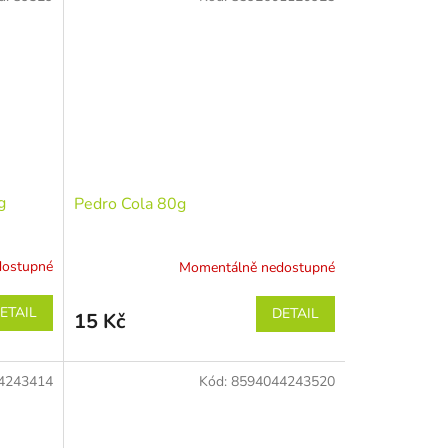
g
Pedro Cola 80g
dostupné
Momentálně nedostupné
ETAIL
DETAIL
15 Kč
4243414
Kód:
8594044243520