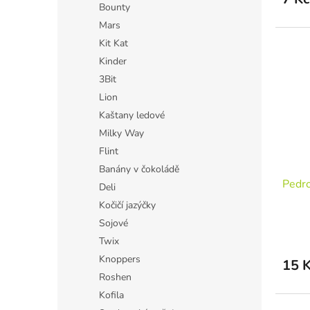
Bounty
Mars
Kit Kat
Kinder
3Bit
Lion
Kaštany ledové
Milky Way
Flint
Banány v čokoládě
Pedr
Deli
Kočičí jazýčky
Sojové
Twix
Knoppers
15 
Roshen
Kofila