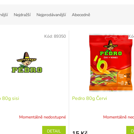
nější
Nejdražší
Nejprodávanější
Abecedně
Kód:
89350
Kó
 80g sisi
Pedro 80g Červi
Momentálně nedostupné
Momentálně ne
DETAIL
D
15 Kč