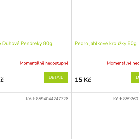
o Duhové Pendreky 80g
Pedro jablkové kroužky 80g
Momentálně nedostupné
Momentálně ne
DETAIL
D
Kč
15 Kč
Kód:
8594044247726
Kód:
859260