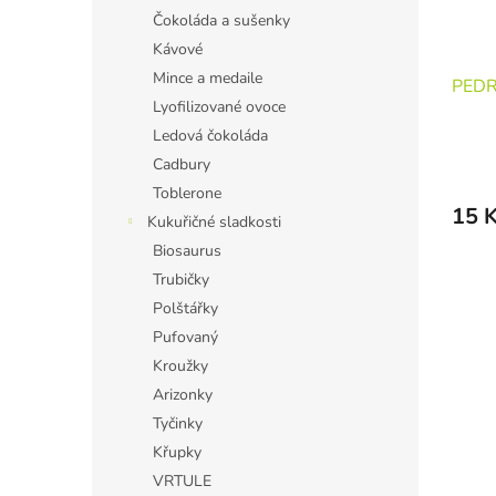
Čokoláda a sušenky
Kávové
Mince a medaile
PEDR
Lyofilizované ovoce
Ledová čokoláda
Cadbury
Toblerone
15 
Kukuřičné sladkosti
Biosaurus
Trubičky
Polštářky
Pufovaný
Kroužky
Arizonky
Tyčinky
Křupky
VRTULE