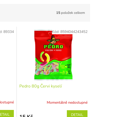
15
položek celkem
d:
89334
Kód:
8594044243452
Pedro 80g Červi kyselí
dostupné
Momentálně nedostupné
ETAIL
DETAIL
15 Kč