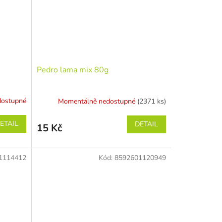
Pedro lama mix 80g
dostupné
Momentálně nedostupné
(2371 ks)
ETAIL
DETAIL
15 Kč
1114412
Kód:
8592601120949