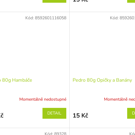
Kód:
8592601116058
Kód:
859260
o 80g Hambáče
Pedro 80g Opičky a Banány
Momentálně nedostupné
Momentálně ne
DETAIL
D
Kč
15 Kč
Kód:
89328
Kó