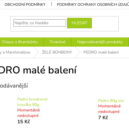
OBCHODNÍ PODMÍNKY
PODMÍNKY OCHRANY OSOBNÍCH ÚDAJ
HLEDAT
Chipsy a Brambůrky
Trvanlivé
Nejprodávanější produkty
y a Marshmallow
ŽELÉ BONBONY
PEDRO malé balení
DRO malé balení
odávanější
Pedro broskvové
Pedro 80g sisi
kroužky 80g
Momentálně
Momentálně
nedostupné
nedostupné
7 Kč
15 Kč