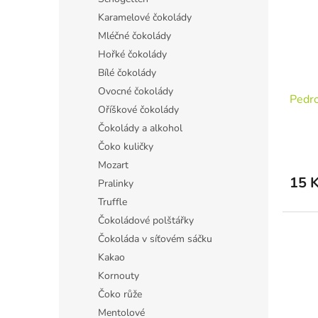
Karamelové čokolády
Mléčné čokolády
Hořké čokolády
Bílé čokolády
Ovocné čokolády
Pedr
Oříškové čokolády
Čokolády a alkohol
Čoko kuličky
Mozart
15 
Pralinky
Truffle
Čokoládové polštářky
Čokoláda v síťovém sáčku
Kakao
Kornouty
Čoko růže
Mentolové