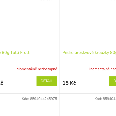
 80g Tutti Frutti
Pedro broskvové kroužky 80
Momentálně nedostupné
Momentálně ne
DETAIL
D
Kč
15 Kč
Kód:
8594044245975
Kód:
859404