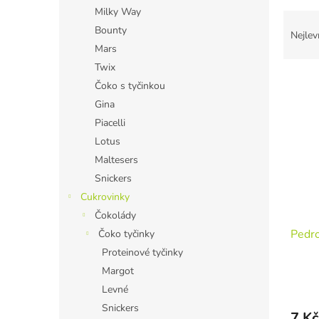
n
Milky Way
Ř
e
Bounty
a
l
Nejlev
z
Mars
e
Twix
V
n
Čoko s tyčinkou
ý
í
Gina
p
p
Piacelli
i
r
s
o
Lotus
p
d
Maltesers
r
u
Snickers
o
k
Cukrovinky
d
t
Čokolády
u
ů
Pedro
k
Čoko tyčinky
t
Proteinové tyčinky
ů
Margot
Levné
Snickers
7 Kč