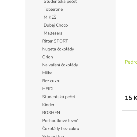
Studentská pečeť
Toblerone
MIKEŠ
Dubaj Choco
Maltesers
Ritter SPORT
Nugeta čokolády
Orion
Pedro
Na vaření čokolády
Milka
Bez cukru
HEIDI
Studentská pečeť
15 
Kinder
ROSHEN
Pochoutkové levné
Čokolády bez cukru
Schogetten