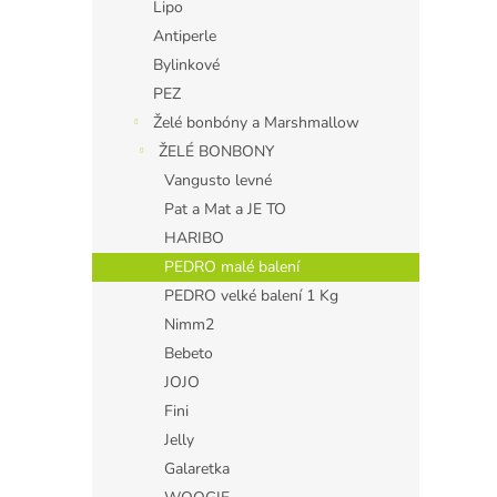
Lipo
Antiperle
Bylinkové
PEZ
Želé bonbóny a Marshmallow
ŽELÉ BONBONY
Vangusto levné
Pat a Mat a JE TO
HARIBO
PEDRO malé balení
PEDRO velké balení 1 Kg
Nimm2
Bebeto
JOJO
Fini
Jelly
Galaretka