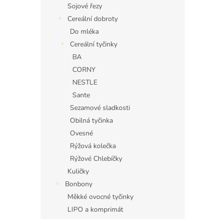
Sojové řezy
Cereální dobroty
Do mléka
Cereální tyčinky
BA
CORNY
NESTLE
Sante
Sezamové sladkosti
Obilná tyčinka
Ovesné
Rýžová kolečka
Rýžové Chlebíčky
Kuličky
Bonbony
Měkké ovocné tyčinky
LIPO a komprimát