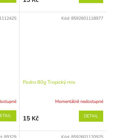
1112425
Kód:
8592601118977
Pedro 80g Tropický mix
dostupné
Momentálně nedostupné
ETAIL
DETAIL
15 Kč
d:
89329
Kód:
8592601120925