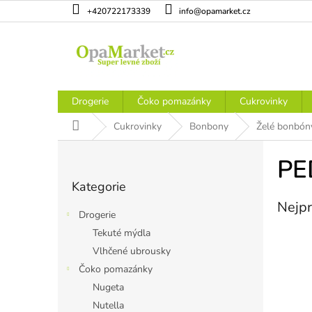
Přejít
+420722173339
info@opamarket.cz
na
obsah
Drogerie
Čoko pomazánky
Cukrovinky
Domů
Cukrovinky
Bonbony
Želé bonbón
P
o
PE
Přeskočit
s
Kategorie
kategorie
t
Nejpr
r
Drogerie
a
Tekuté mýdla
n
Vlhčené ubrousky
n
í
Čoko pomazánky
p
Nugeta
a
Nutella