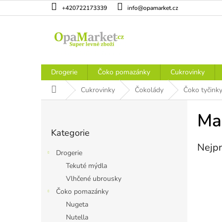
Přejít
+420722173339
info@opamarket.cz
na
obsah
Drogerie
Čoko pomazánky
Cukrovinky
Domů
Cukrovinky
Čokolády
Čoko tyčink
P
o
Ma
Přeskočit
s
Kategorie
kategorie
t
Nejpr
r
Drogerie
a
Tekuté mýdla
n
Vlhčené ubrousky
n
í
Čoko pomazánky
p
Nugeta
a
Nutella