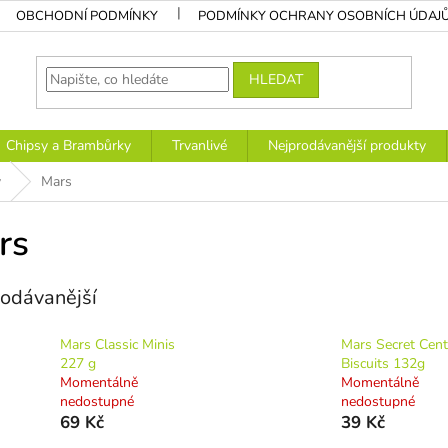
OBCHODNÍ PODMÍNKY
PODMÍNKY OCHRANY OSOBNÍCH ÚDAJ
HLEDAT
Chipsy a Brambůrky
Trvanlivé
Nejprodávanější produkty
y
Mars
rs
odávanější
Mars Classic Minis
Mars Secret Cent
227 g
Biscuits 132g
Momentálně
Momentálně
nedostupné
nedostupné
69 Kč
39 Kč