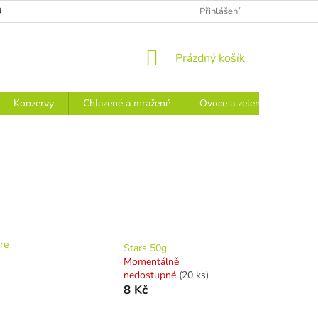
Ů
Přihlášení
NÁKUPNÍ
Prázdný košík
KOŠÍK
Konzervy
Chlazené a mražené
Ovoce a zelenina
Náp
re
Stars 50g
Momentálně
nedostupné
(20 ks)
8 Kč