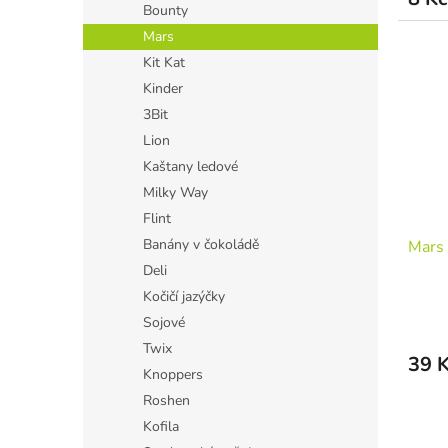
Bounty
Mars
Kit Kat
Kinder
3Bit
Lion
Kaštany ledové
Milky Way
Flint
Banány v čokoládě
Mars 
Deli
Kočičí jazýčky
Sojové
Twix
39 
Knoppers
Roshen
Kofila