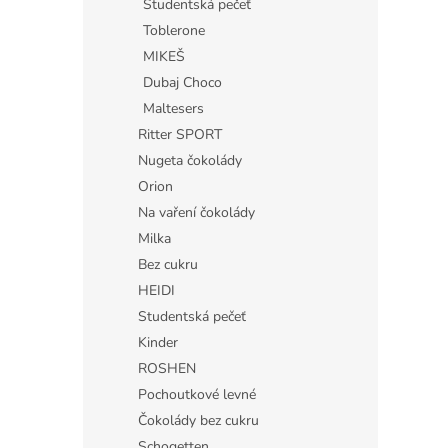
Studentská pečeť
Toblerone
MIKEŠ
Dubaj Choco
Maltesers
Ritter SPORT
Nugeta čokolády
Orion
Na vaření čokolády
Milka
Bez cukru
HEIDI
Studentská pečeť
Kinder
ROSHEN
Pochoutkové levné
Čokolády bez cukru
Schogetten