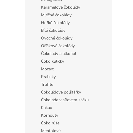
Karamelové čokolády
Mléčné čokolády
Hořké čokolády
Bílé čokolády
Ovocné čokolády
Oříškové čokolády
Čokolády a alkohol
Čoko kuličky
Mozart
Pralinky
Truffle
Čokoládové polštářky
Čokoláda v síťovém sáčku
Kakao
Kornouty
Čoko růže
Mentolové