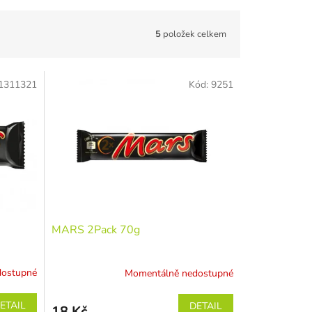
5
položek celkem
1311321
Kód:
9251
MARS 2Pack 70g
dostupné
Momentálně nedostupné
ETAIL
DETAIL
18 Kč