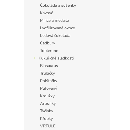
Čokoláda a sušenky
Kávové
Mince a medaile
Lyofilizované ovoce
Ledová čokoláda
Cadbury
Toblerone
Kukuřičné sladkosti
Biosaurus
Trubičky
Polštářky
Pufovaný
Kroužky
Arizonky
Tyčinky
Křupky
VRTULE