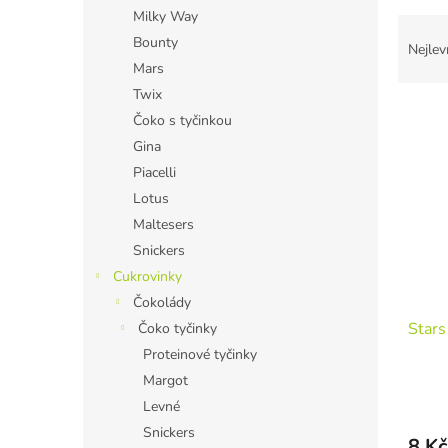
n
Milky Way
Ř
e
Bounty
a
l
Nejlev
z
Mars
e
Twix
V
n
Čoko s tyčinkou
ý
í
Gina
p
p
Piacelli
i
r
s
o
Lotus
p
d
Maltesers
r
u
Snickers
o
k
Cukrovinky
d
t
Čokolády
u
ů
Stars
k
Čoko tyčinky
t
Proteinové tyčinky
ů
Margot
Levné
Snickers
8 Kč