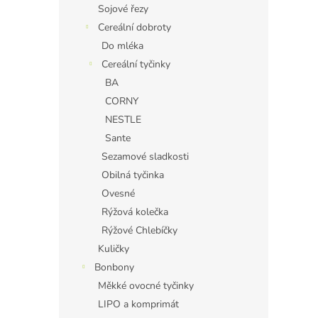
Sojové řezy
Cereální dobroty
Do mléka
Cereální tyčinky
BA
CORNY
NESTLE
Sante
Sezamové sladkosti
Obilná tyčinka
Ovesné
Rýžová kolečka
Rýžové Chlebíčky
Kuličky
Bonbony
Měkké ovocné tyčinky
LIPO a komprimát