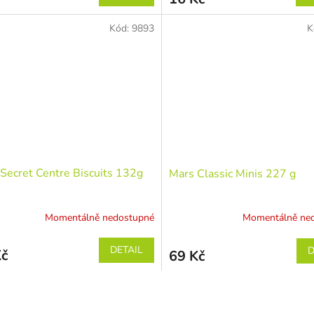
Kód:
9893
K
Secret Centre Biscuits 132g
Mars Classic Minis 227 g
Momentálně nedostupné
Momentálně ne
DETAIL
D
Kč
69 Kč
O
v