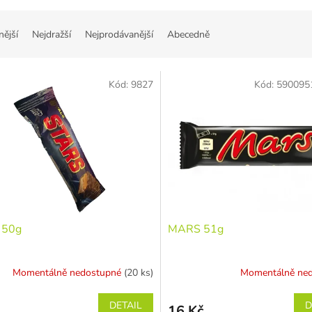
nější
Nejdražší
Nejprodávanější
Abecedně
Kód:
9827
Kód:
590095
 50g
MARS 51g
Momentálně nedostupné
(20 ks)
Momentálně ne
DETAIL
D
16 Kč