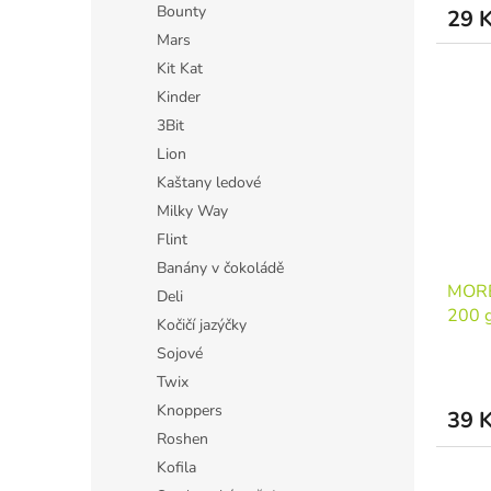
Bounty
29 
Mars
Kit Kat
Kinder
3Bit
Lion
Kaštany ledové
Milky Way
Flint
Banány v čokoládě
MORE
Deli
200 g
Kočičí jazýčky
Sojové
Twix
Knoppers
39 
Roshen
Kofila