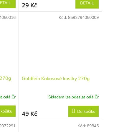
ETAIL
DETAIL
29 Kč
4050016
Kód:
8592794050009
 270g
Goldfein Kokosové kostky 270g
t celá Čr
Skladem lze odeslat celá Čr
 košíku
Do košíku
49 Kč
9072291
Kód:
89845