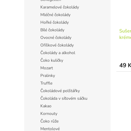
Karamelové čokolády
Mléčné čokolády
Hořké čokolády
Bílé čokolády
Suše
krém
Ovocné čokolády
Oříškové čokolády
Čokolády a alkohol
Čoko kuličky
49 
Mozart
Pralinky
Truffle
Čokoládové polštářky
Čokoláda v síťovém sáčku
Kakao
Kornouty
Čoko růže
Mentolové