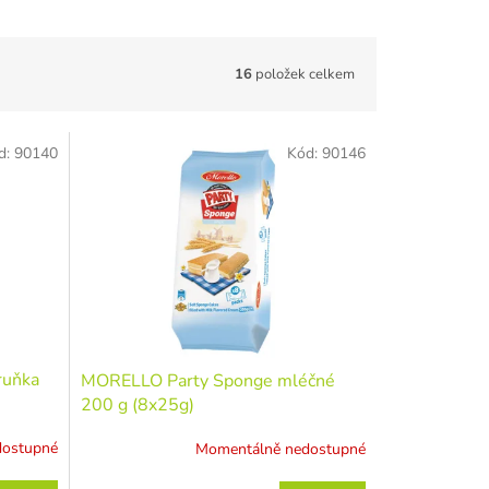
16
položek celkem
d:
90140
Kód:
90146
ruňka
MORELLO Party Sponge mléčné
200 g (8x25g)
dostupné
Momentálně nedostupné