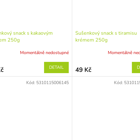
nkový snack s kakaovým
Sušenkový snack s tiramisu
em 250g
krémem 250g
Momentálně nedostupné
Momentálně ne
DETAIL
D
Kč
49 Kč
Kód:
5310115006145
Kód:
531011