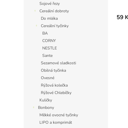
Sojové řezy
Cereální dobroty
59 
Do mléka
Cereální tyčinky
BA
CORNY
NESTLE
Sante
Sezamové sladkosti
Obilná tyčinka
Ovesné
Rýžová kolečka
Rýžové Chlebíčky
Kuličky
Bonbony
Měkké ovocné tyčinky
LIPO a komprimát