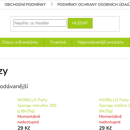
OBCHODNÍ PODMÍNKY
PODMÍNKY OCHRANY OSOBNÍCH ÚDAJ
HLEDAT
Chipsy a Brambůrky
Trvanlivé
Nejprodávanější produkty
zy
odávanější
MORELLO Party
MORELLO Party
Sponge meruňka 200
Sponge mléčné 
g (8x25g)
(8x25g)
Momentálně
Momentálně
nedostupné
nedostupné
29 Kč
29 Kč