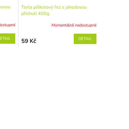
dovou
Torta piškotový řez s jahodovou
příchutí 400g
dostupné
Momentálně nedostupné
ETAIL
DETAIL
59 Kč