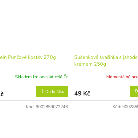
ein Punčové kostky 270g
Sušenková svačinka s jahod
krémem 250g
Skladem lze odeslat celá Čr
Momentálně ne
D
Do košíku
49 Kč
Kč
Kód:
9002859072246
Kód:
900285