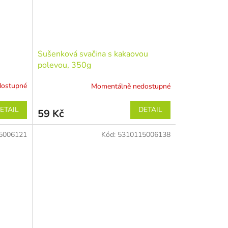
Sušenková svačina s kakaovou
polevou, 350g
dostupné
Momentálně nedostupné
ETAIL
DETAIL
59 Kč
5006121
Kód:
5310115006138