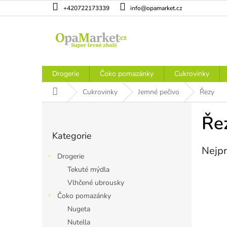
Přejít
+420722173339
info@opamarket.cz
na
obsah
Drogerie
Čoko pomazánky
Cukrovinky
Domů
Cukrovinky
Jemné pečivo
Řezy
P
o
Ře
Přeskočit
s
Kategorie
kategorie
t
Nejpr
r
Drogerie
a
Tekuté mýdla
n
Vlhčené ubrousky
n
í
Čoko pomazánky
p
Nugeta
a
Nutella