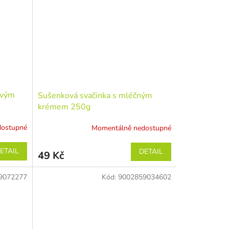
ovým
Sušenková svačinka s mléčným
krémem 250g
dostupné
Momentálně nedostupné
ETAIL
DETAIL
49 Kč
9072277
Kód:
9002859034602