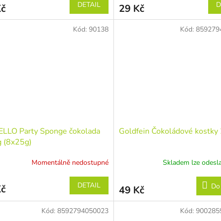
DETAIL
D
Kč
29 Kč
Kód:
90138
Kód:
859279
LLO Party Sponge čokolada
Goldfein Čokoládové kostky
 (8x25g)
Momentálně nedostupné
Skladem lze odesla
DETAIL
Do
Kč
49 Kč
Kód:
8592794050023
Kód:
900285