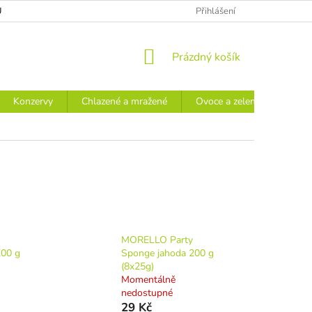
Ů
Přihlášení
NÁKUPNÍ
Prázdný košík
KOŠÍK
Konzervy
Chlazené a mražené
Ovoce a zelenina
Náp
MORELLO Party
200 g
Sponge jahoda 200 g
(8x25g)
Momentálně
nedostupné
29 Kč