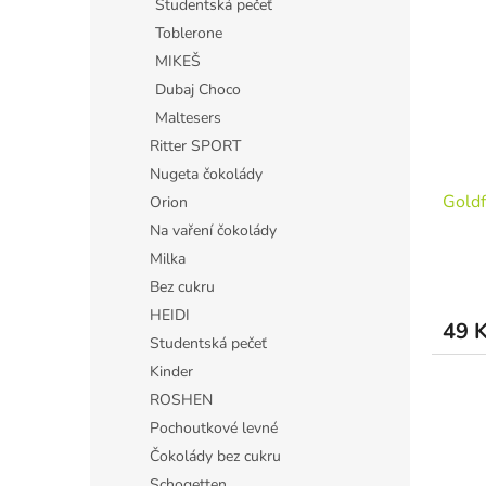
Studentská pečeť
Toblerone
MIKEŠ
Dubaj Choco
Maltesers
Ritter SPORT
Nugeta čokolády
Goldf
Orion
Na vaření čokolády
Milka
Bez cukru
HEIDI
49 
Studentská pečeť
Kinder
ROSHEN
Pochoutkové levné
Čokolády bez cukru
Schogetten