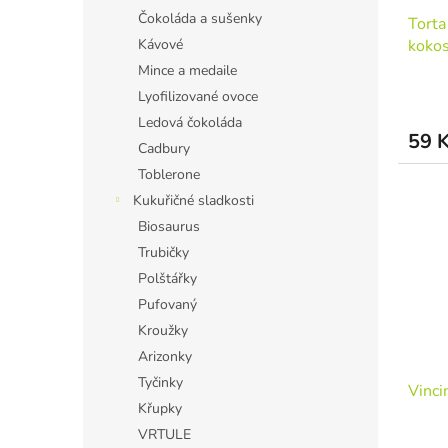
Čokoláda a sušenky
Torta
kokos
Kávové
Mince a medaile
Lyofilizované ovoce
Ledová čokoláda
59 
Cadbury
Toblerone
Kukuřičné sladkosti
Biosaurus
Trubičky
Polštářky
Pufovaný
Kroužky
Arizonky
Tyčinky
Vinci
Křupky
VRTULE