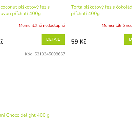
 coconut piškotový řez s
Torta piškotový řez s čokolá
ovou příchutí 400g
příchutí 400g
Momentálně nedostupné
Momentálně ne
DETAIL
D
Kč
59 Kč
Kód:
5310345008667
nni Choco delight 400 g