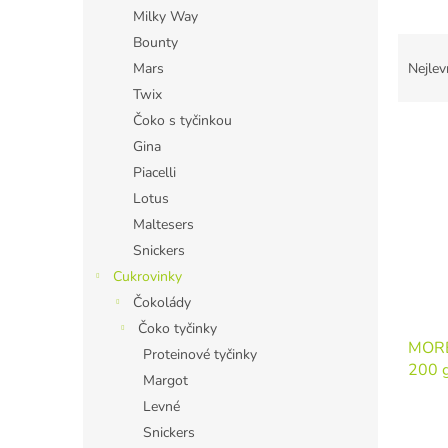
n
Milky Way
e
Ř
Bounty
l
a
Mars
Nejlev
z
Twix
e
Čoko s tyčinkou
V
n
Gina
ý
í
p
p
Piacelli
i
r
Lotus
s
o
Maltesers
p
d
Snickers
r
u
Cukrovinky
o
k
Čokolády
d
t
u
ů
Čoko tyčinky
MORE
k
Proteinové tyčinky
200 g
t
Margot
ů
Levné
Snickers