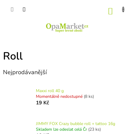
Přejít
na
NÁKU
obsah
KOŠÍK
Roll
Nejprodávanější
Maxxi roll 40 g
Momentálně nedostupné
(8 ks)
19 Kč
JIMMY FOX Crazy bubble roll + tattoo 16g
Skladem lze odeslat celá Čr
(23 ks)