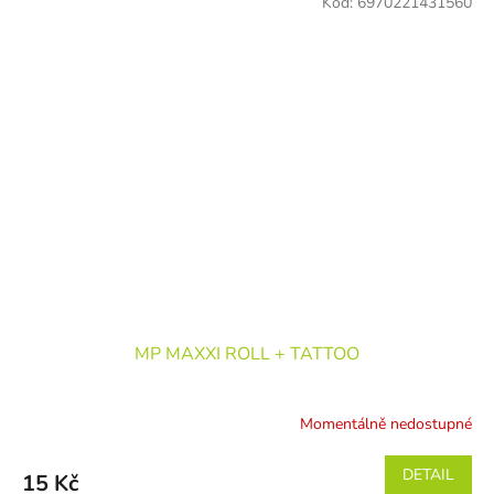
Kód:
6970221431560
MP MAXXI ROLL + TATTOO
Momentálně nedostupné
DETAIL
15 Kč