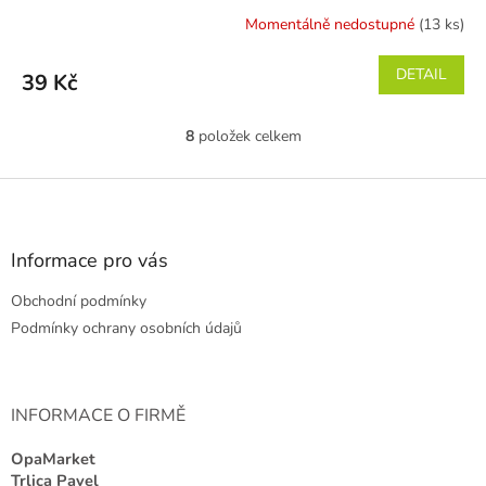
Momentálně nedostupné
(13 ks)
DETAIL
39 Kč
8
položek celkem
O
v
l
Z
á
á
d
p
a
a
Informace pro vás
c
t
í
Obchodní podmínky
í
p
r
Podmínky ochrany osobních údajů
v
k
y
v
INFORMACE O FIRMĚ
ý
p
OpaMarket
i
Trlica Pavel