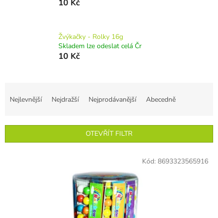
10 Kč
Žvýkačky - Rolky 16g
Skladem lze odeslat celá Čr
10 Kč
Ř
a
Nejlevnější
Nejdražší
Nejprodávanější
Abecedně
z
e
n
OTEVŘÍT FILTR
í
p
V
r
Kód:
8693323565916
ý
o
p
d
i
u
s
k
p
t