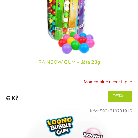
r
ů
o
d
u
k
t
ů
RAINBOW GUM - lišta 28g
Momentálně nedostupné
DETAIL
6 Kč
Kód:
5904310231916