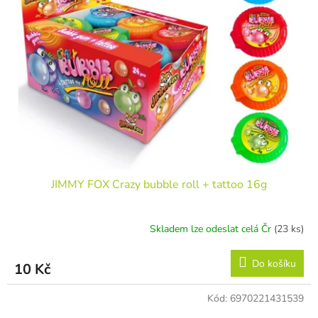
JIMMY FOX Crazy bubble roll + tattoo 16g
Skladem lze odeslat celá Čr
(23 ks)
Do košíku
10 Kč
Kód:
6970221431539