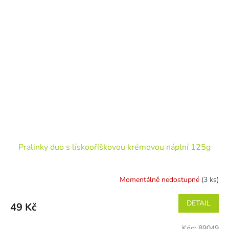
Pralinky duo s lískooříškovou krémovou náplní 125g
Momentálně nedostupné
(3 ks)
DETAIL
49 Kč
Kód:
89049