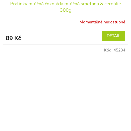
Pralinky mléčná čokoláda mléčná smetana & cereálie
300g
Momentálně nedostupné
DETAIL
89 Kč
Kód:
45234