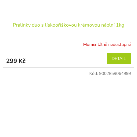
Pralinky duo s lískooříškovou krémovou náplní 1kg
Momentálně nedostupné
DETAIL
299 Kč
Kód:
9002859064999