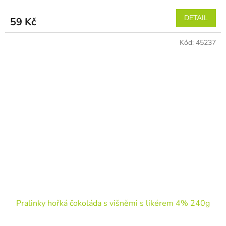
DETAIL
59 Kč
Kód:
45237
Pralinky hořká čokoláda s višněmi s likérem 4% 240g