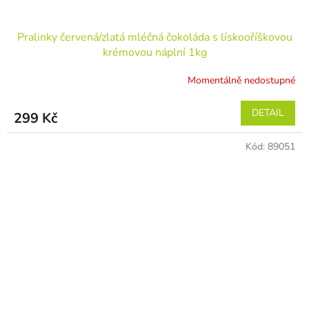
Pralinky červená/zlatá mléčná čokoláda s lískooříškovou
krémovou náplní 1kg
Momentálně nedostupné
DETAIL
299 Kč
Kód:
89051