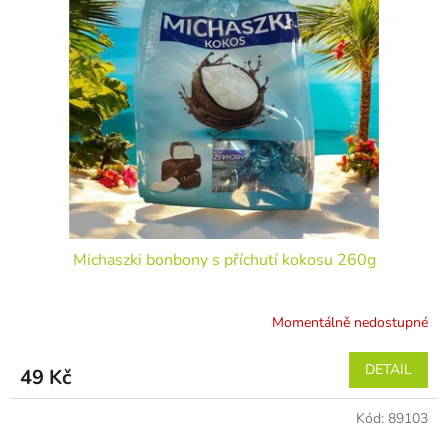
Michaszki bonbony s příchutí kokosu 260g
Momentálně nedostupné
DETAIL
49 Kč
Kód:
89103