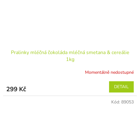
Pralinky mléčná čokoláda mléčná smetana & cereálie
1kg
Momentálně nedostupné
DETAIL
299 Kč
Kód:
89053