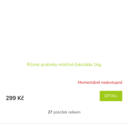
Různé pralinky mléčná čokoláda 1kg
Momentálně nedostupné
DETAIL
299 Kč
27
položek celkem
O
v
l
Z