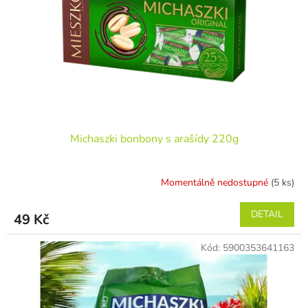
r
ů
o
d
u
k
t
ů
Michaszki bonbony s arašídy 220g
Momentálně nedostupné
(5 ks)
DETAIL
49 Kč
Kód:
5900353641163