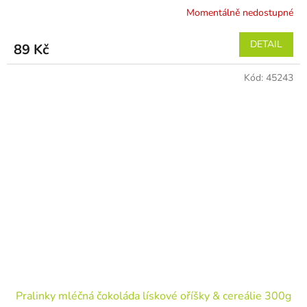
Momentálně nedostupné
DETAIL
89 Kč
Kód:
45243
Pralinky mléčná čokoláda lískové oříšky & cereálie 300g