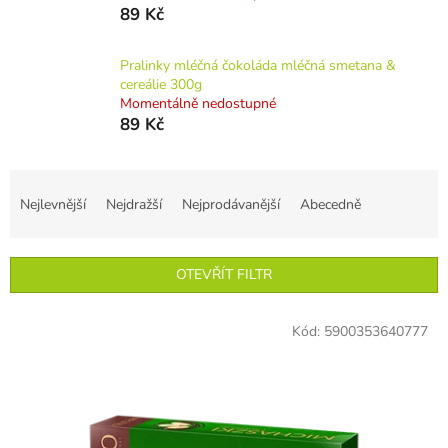
89 Kč
Pralinky mléčná čokoláda mléčná smetana &
cereálie 300g
Momentálně nedostupné
89 Kč
Ř
a
Nejlevnější
Nejdražší
Nejprodávanější
Abecedně
z
e
n
OTEVŘÍT FILTR
í
p
V
r
Kód:
5900353640777
ý
o
p
d
i
u
s
k
p
t