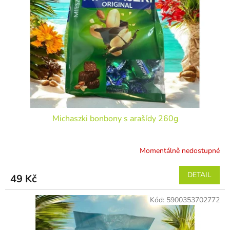
Michaszki bonbony s arašídy 260g
Momentálně nedostupné
DETAIL
49 Kč
Kód:
5900353702772