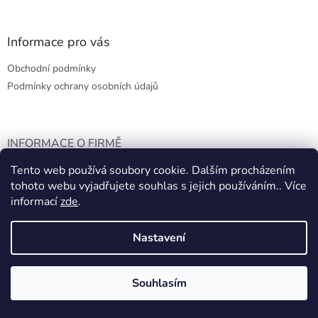
á
á
d
p
a
a
Informace pro vás
c
t
í
Obchodní podmínky
í
p
r
Podmínky ochrany osobních údajů
v
k
y
v
INFORMACE O FIRMĚ
ý
p
Tento web používá soubory cookie. Dalším procházením
OpaMarket
i
tohoto webu vyjadřujete souhlas s jejich používáním.. Více
Trlica Pavel
s
Zámecký okruh 19
informací
zde
.
u
Opava u zimáku
74601
Nastavení
ČESKÁ REPUBLIKA
Ič: 73160695
Číslo účtu: 4400550077/2010
Souhlasím
Tel.:722173339