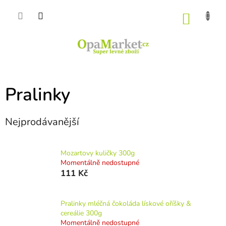
Přejít
na
NÁKU
obsah
KOŠÍK
Pralinky
Nejprodávanější
Mozartovy kuličky 300g
Momentálně nedostupné
111 Kč
Pralinky mléčná čokoláda lískové oříšky &
cereálie 300g
Momentálně nedostupné