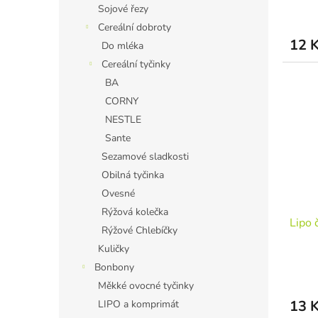
Sojové řezy
Cereální dobroty
12 
Do mléka
Cereální tyčinky
BA
CORNY
NESTLE
Sante
Sezamové sladkosti
Obilná tyčinka
Ovesné
Rýžová kolečka
Lipo 
Rýžové Chlebíčky
Kuličky
Bonbony
Měkké ovocné tyčinky
13 
LIPO a komprimát