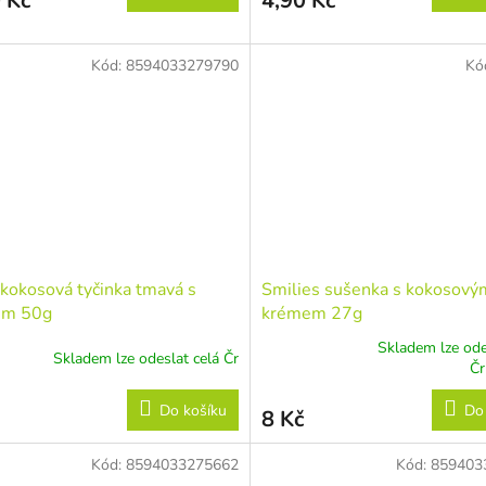
 Kč
4,90 Kč
Kód:
8594033279790
Kó
kokosová tyčinka tmavá s
Smilies sušenka s kokosový
em 50g
krémem 27g
Skladem lze ode
Skladem lze odeslat celá Čr
Průměrné
Č
hodnocení
produktu
Do košíku
Do
8 Kč
je
5,0
z
Kód:
8594033275662
Kód:
859403
5