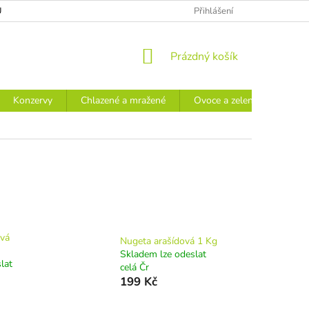
Ů
Přihlášení
NÁKUPNÍ
Prázdný košík
KOŠÍK
Konzervy
Chlazené a mražené
Ovoce a zelenina
Náp
vá
Nugeta arašídová 1 Kg
Skladem lze odeslat
lat
celá Čr
199 Kč