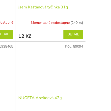
jsem Kaštanová tyčinka 31g
dostupné
Momentálně nedostupné
(240 ks)
ETAIL
DETAIL
12 Kč
5938465
Kód:
89094
NUGETA Arašídová 42g