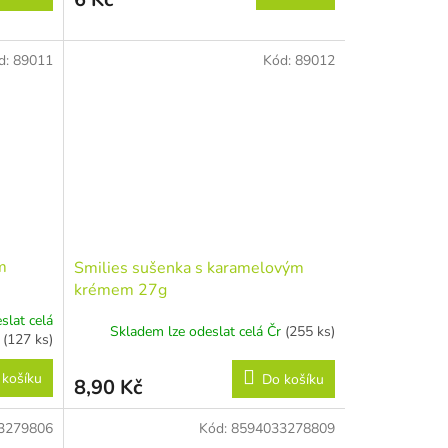
d:
89011
Kód:
89012
m
Smilies sušenka s karamelovým
krémem 27g
slat celá
Skladem lze odeslat celá Čr
(255 ks)
r
(127 ks)
 košíku
Do košíku
8,90 Kč
3279806
Kód:
8594033278809