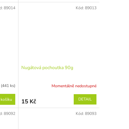
d:
89014
Kód:
89013
Nugátová pochoutka 90g
r
(441 ks)
Momentálně nedostupné
DETAIL
 košíku
15 Kč
d:
89092
Kód:
89093