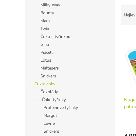
n
Milky Way
Ř
e
Bounty
a
l
Nejlev
z
Mars
e
Twix
V
n
Čoko s tyčinkou
ý
í
Gina
p
p
Piacelli
i
r
s
o
Lotus
p
d
Maltesers
r
u
Snickers
o
k
Cukrovinky
d
t
Čokolády
u
ů
Nuget
k
Čoko tyčinky
palm
t
Proteinové tyčinky
ů
Margot
Levné
Snickers