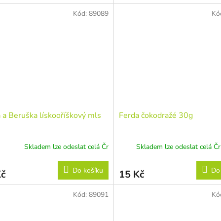
Kód:
89089
Kó
 a Beruška lískooříškový mls
Ferda čokodražé 30g
Skladem lze odeslat celá Čr
Skladem lze odeslat celá Č
Do košíku
Do
Kč
15 Kč
Kód:
89091
Kó