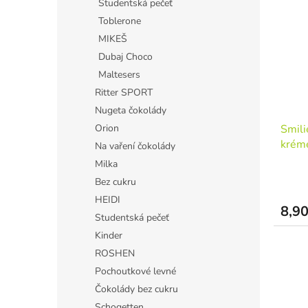
Studentská pečeť
Toblerone
MIKEŠ
Dubaj Choco
Maltesers
Ritter SPORT
Nugeta čokolády
Smili
Orion
krém
Na vaření čokolády
Milka
Bez cukru
HEIDI
8,90
Studentská pečeť
Kinder
ROSHEN
Pochoutkové levné
Čokolády bez cukru
Schogetten