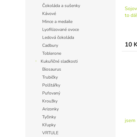
Čokoláda a sušenky
Sojov
Kávové
to dá
Mince a medaile
Lyofilizované ovoce
Ledová čokoláda
10 
Cadbury
Toblerone
Kukuřičné sladkosti
Biosaurus
Trubičky
Polštářky
Pufovaný
Kroužky
Arizonky
Tyčinky
jsem 
Křupky
VRTULE