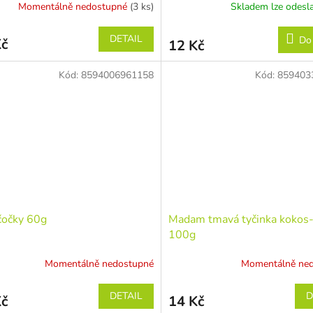
Momentálně nedostupné
(3 ks)
Skladem lze odesla
DETAIL
Do
Kč
12 Kč
Kód:
8594006961158
Kód:
859403
čočky 60g
Madam tmavá tyčinka kokos
100g
Momentálně nedostupné
Momentálně ne
DETAIL
D
Kč
14 Kč