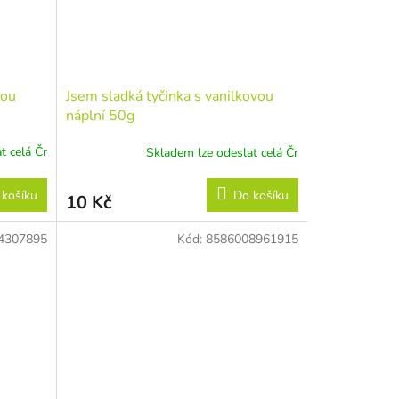
vou
Jsem sladká tyčinka s vanilkovou
náplní 50g
t celá Čr
Skladem lze odeslat celá Čr
 košíku
Do košíku
10 Kč
4307895
Kód:
8586008961915