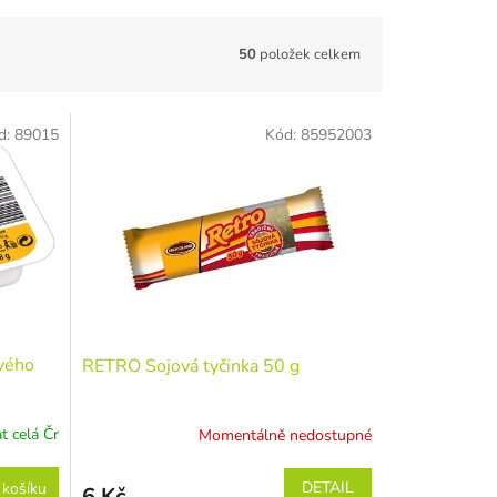
50
položek celkem
d:
89015
Kód:
85952003
vého
RETRO Sojová tyčinka 50 g
t celá Čr
Momentálně nedostupné
DETAIL
 košíku
6 Kč