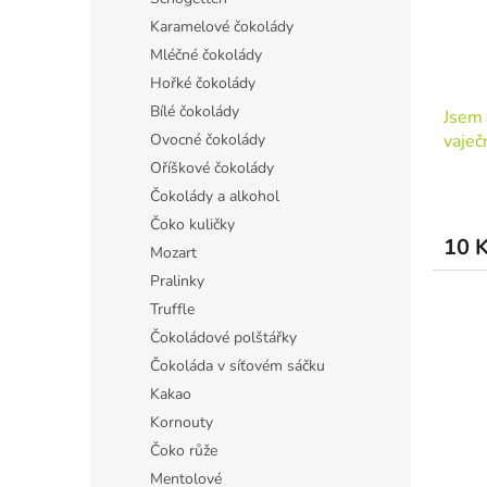
Karamelové čokolády
Mléčné čokolády
Hořké čokolády
Bílé čokolády
Jsem 
vaječ
Ovocné čokolády
Oříškové čokolády
Čokolády a alkohol
Čoko kuličky
10 
Mozart
Pralinky
Truffle
Čokoládové polštářky
Čokoláda v síťovém sáčku
Kakao
Kornouty
Čoko růže
Mentolové