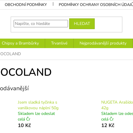
OBCHODNÍ PODMÍNKY
PODMÍNKY OCHRANY OSOBNÍCH ÚDAJ
HLEDAT
Chipsy a Brambůrky
Trvanlivé
Nejprodávanější produkty
HOCOLAND
OCOLAND
odávanější
Jsem sladká tyčinka s
NUGETA Arašído
vanilkovou náplní 50g
42g
Skladem lze odeslat
Skladem lze odes
celá Čr
celá Čr
10 Kč
12 Kč