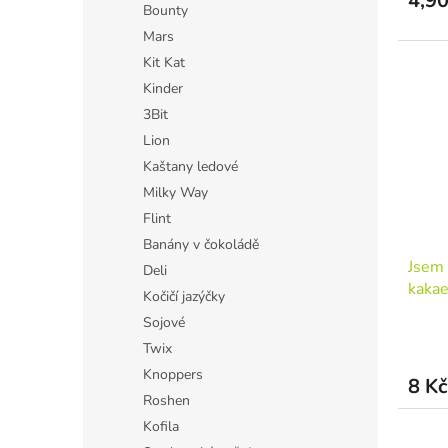
4,90
Bounty
Mars
Kit Kat
Kinder
3Bit
Lion
Kaštany ledové
Milky Way
Flint
Banány v čokoládě
Jsem 
Deli
kaka
Kočičí jazýčky
Sojové
Twix
Knoppers
8 Kč
Roshen
Kofila