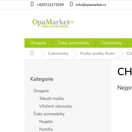
Přejít
+420722173339
info@opamarket.cz
na
obsah
Drogerie
Čoko pomazánky
Cukrovinky
Domů
Cukrovinky
Podle značky firem
C
P
o
CH
Přeskočit
s
Kategorie
kategorie
t
Nejpr
r
Drogerie
a
Tekuté mýdla
n
Vlhčené ubrousky
n
í
Čoko pomazánky
p
Nugeta
a
Nutella