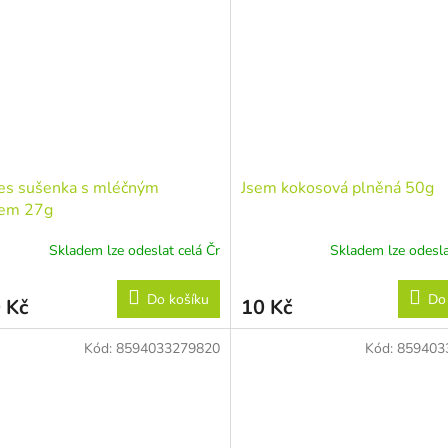
hvězdiček.
es sušenka s mléčným
Jsem kokosová plněná 50g
em 27g
Skladem lze odeslat celá Čr
Skladem lze odesla
Do košíku
Do
 Kč
10 Kč
Kód:
8594033279820
Kód:
859403