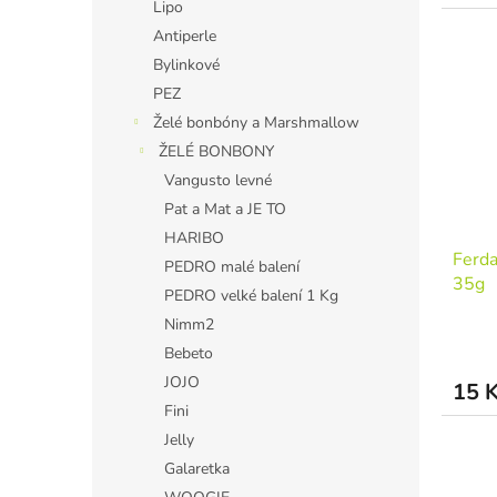
Lipo
Antiperle
Bylinkové
PEZ
Želé bonbóny a Marshmallow
ŽELÉ BONBONY
Vangusto levné
Pat a Mat a JE TO
HARIBO
Ferda
PEDRO malé balení
35g
PEDRO velké balení 1 Kg
Nimm2
Bebeto
JOJO
15 
Fini
Jelly
Galaretka