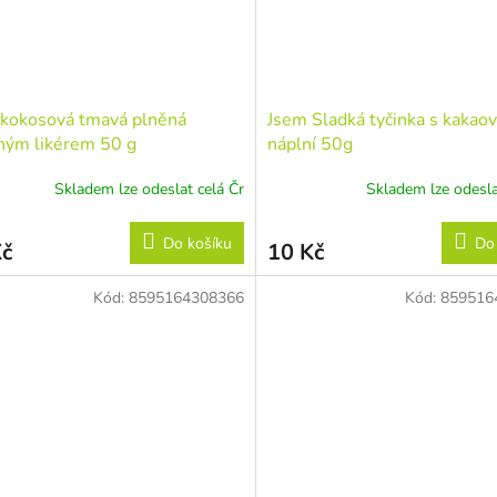
kokosová tmavá plněná
Jsem Sladká tyčinka s kakao
ným likérem 50 g
náplní 50g
Skladem lze odeslat celá Čr
Skladem lze odesla
Do košíku
Do
Kč
10 Kč
Kód:
8595164308366
Kód:
859516