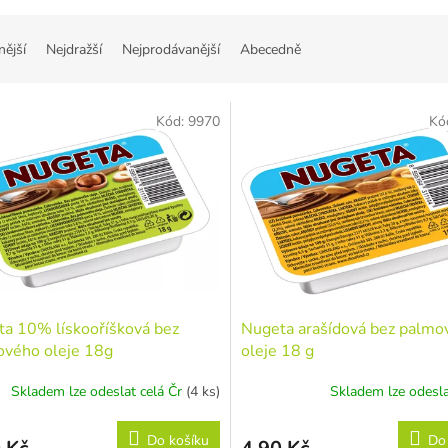
nější
Nejdražší
Nejprodávanější
Abecedně
Kód:
9970
Kó
a 10% lískooříšková bez
Nugeta arašídová bez palmo
ového oleje 18g
oleje 18 g
Skladem lze odeslat celá Čr
(4 ks)
Skladem lze odesla
Do košíku
Do