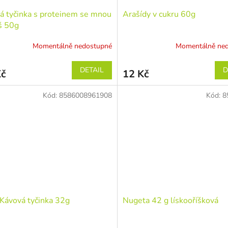
á tyčinka s proteinem se mnou
Arašídy v cukru 60g
š 50g
Momentálně nedostupné
Momentálně ne
DETAIL
D
Kč
12 Kč
Kód:
8586008961908
Kód:
8
Kávová tyčinka 32g
Nugeta 42 g lískooříšková