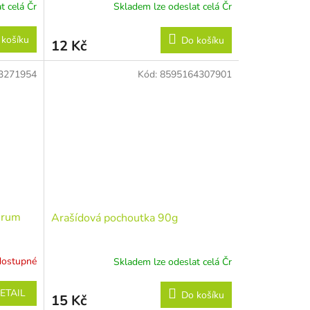
t celá Čr
Skladem lze odeslat celá Čr
 košíku
Do košíku
12 Kč
3271954
Kód:
8595164307901
-rum
Arašídová pochoutka 90g
dostupné
Skladem lze odeslat celá Čr
ETAIL
Do košíku
15 Kč