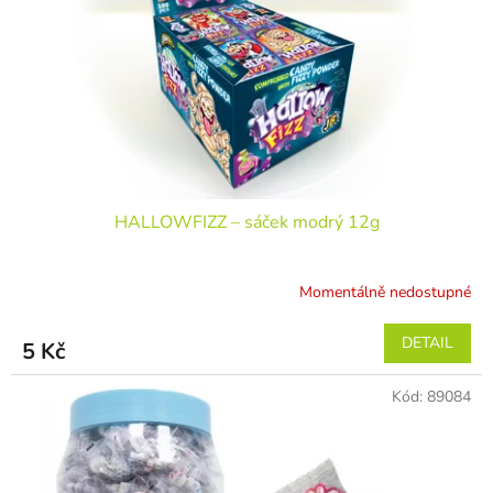
r
ů
o
d
u
k
t
ů
HALLOWFIZZ – sáček modrý 12g
Momentálně nedostupné
DETAIL
5 Kč
Kód:
89084