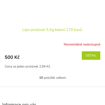
Lipo prstýnek 5,5g balení 170 kusů.
Momentálně nedostupné
DETAIL
500 Kč
Cena za jeden prstýnek 2,94 Kč.
10
položek celkem
O
v
l
Z
á
á
d
p
a
a
Informace pro vás