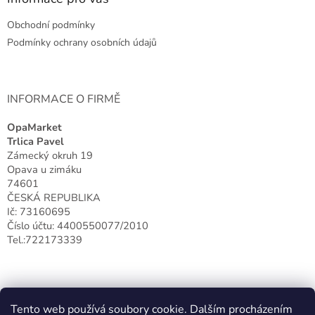
c
t
í
Obchodní podmínky
í
p
r
Podmínky ochrany osobních údajů
v
k
y
v
INFORMACE O FIRMĚ
ý
p
OpaMarket
i
Trlica Pavel
s
Zámecký okruh 19
u
Opava u zimáku
74601
ČESKÁ REPUBLIKA
Ič: 73160695
Číslo účtu: 4400550077/2010
Tel.:722173339
Tento web používá soubory cookie. Dalším procházením