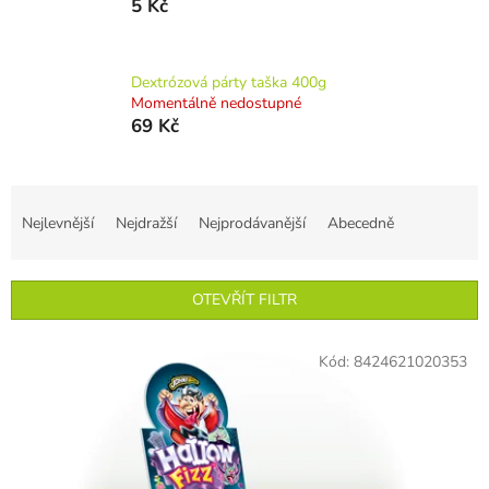
5 Kč
Dextrózová párty taška 400g
Momentálně nedostupné
69 Kč
Ř
a
Nejlevnější
Nejdražší
Nejprodávanější
Abecedně
z
e
n
OTEVŘÍT FILTR
í
p
V
r
Kód:
8424621020353
ý
o
p
d
i
u
s
k
p
t