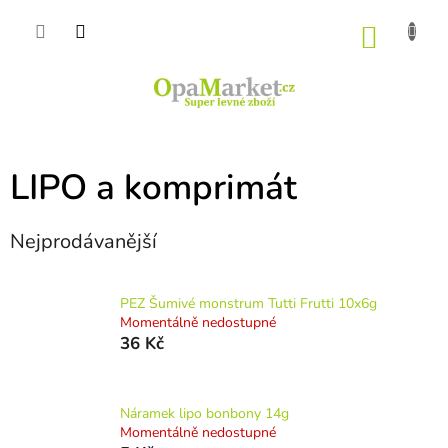
Přejít
na
NÁKU
obsah
KOŠÍK
LIPO a komprimát
Nejprodávanější
PEZ Šumivé monstrum Tutti Frutti 10x6g
Momentálně nedostupné
36 Kč
Náramek lipo bonbony 14g
Momentálně nedostupné