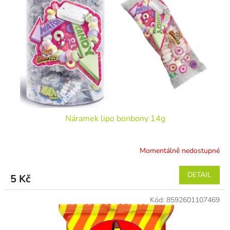
Náramek lipo bonbony 14g
Momentálně nedostupné
DETAIL
5 Kč
Kód:
8592601107469