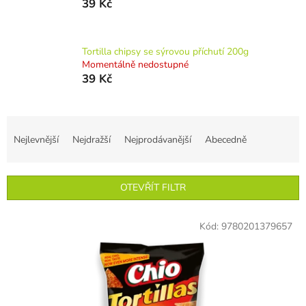
39 Kč
Tortilla chipsy se sýrovou příchutí 200g
Momentálně nedostupné
39 Kč
Ř
a
Nejlevnější
Nejdražší
Nejprodávanější
Abecedně
z
e
n
OTEVŘÍT FILTR
í
p
V
r
Kód:
9780201379657
ý
o
p
d
i
u
s
k
p
t