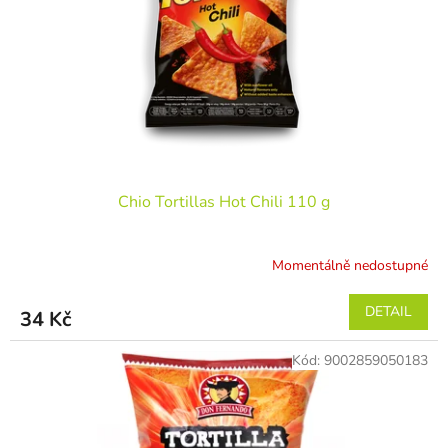
r
ů
o
d
u
k
t
ů
Chio Tortillas Hot Chili 110 g
Momentálně nedostupné
DETAIL
34 Kč
Kód:
9002859050183