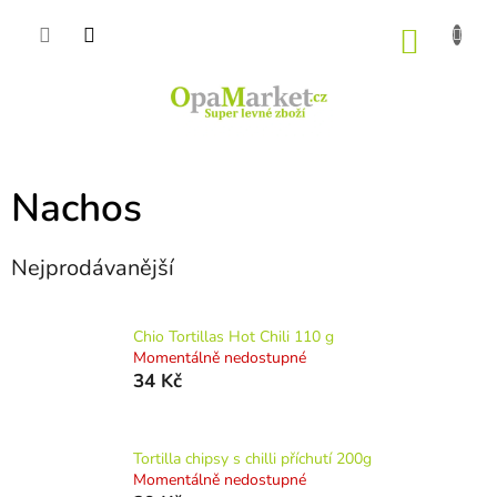
Přejít
na
NÁKU
obsah
KOŠÍK
Nachos
Nejprodávanější
Chio Tortillas Hot Chili 110 g
Momentálně nedostupné
34 Kč
Tortilla chipsy s chilli příchutí 200g
Momentálně nedostupné