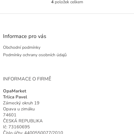
4
položek celkem
O
v
l
Z
á
á
d
p
a
a
Informace pro vás
c
t
í
Obchodní podmínky
í
p
r
Podmínky ochrany osobních údajů
v
k
y
v
INFORMACE O FIRMĚ
ý
p
OpaMarket
i
Trlica Pavel
s
Zámecký okruh 19
u
Opava u zimáku
74601
ČESKÁ REPUBLIKA
Ič: 73160695
Číslo účtu: 4400550077/2010