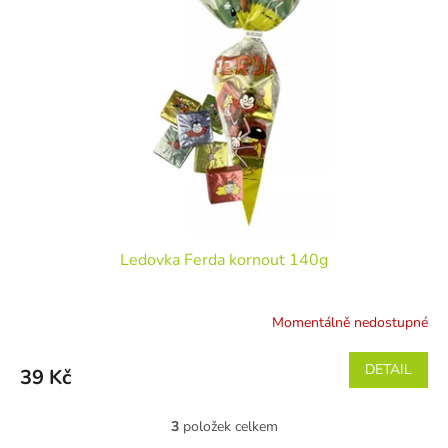
Ledovka Ferda kornout 140g
Momentálně nedostupné
DETAIL
39 Kč
3
položek celkem
O