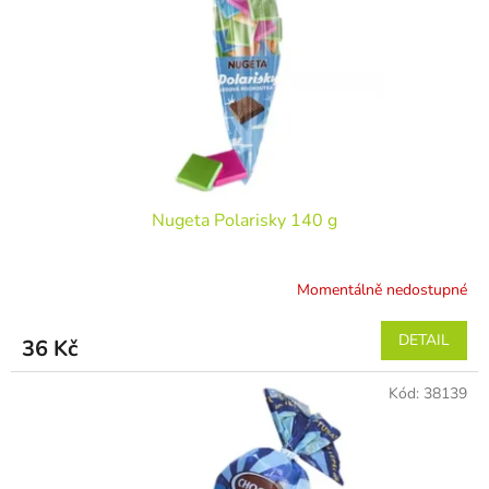
r
ů
o
d
u
k
t
ů
Nugeta Polarisky 140 g
Momentálně nedostupné
DETAIL
36 Kč
Kód:
38139