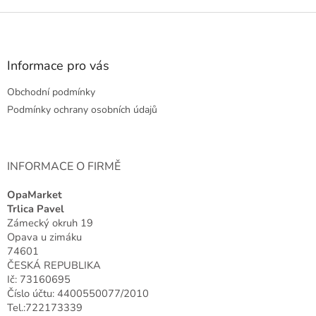
v
l
Z
á
á
d
p
a
a
Informace pro vás
c
t
í
Obchodní podmínky
í
p
r
Podmínky ochrany osobních údajů
v
k
y
v
INFORMACE O FIRMĚ
ý
p
OpaMarket
i
Trlica Pavel
s
Zámecký okruh 19
u
Opava u zimáku
74601
ČESKÁ REPUBLIKA
Ič: 73160695
Číslo účtu: 4400550077/2010
Tel.:722173339