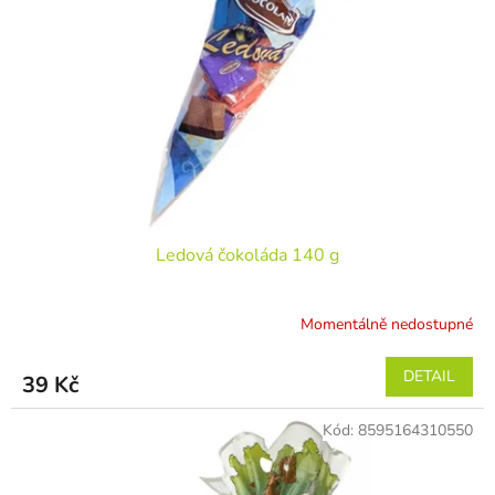
Ledová čokoláda 140 g
Momentálně nedostupné
DETAIL
39 Kč
Kód:
8595164310550