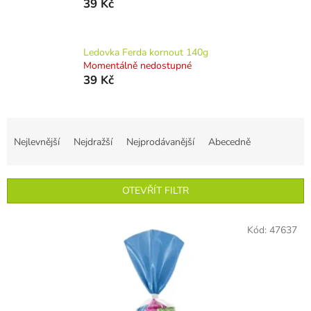
39 Kč
Ledovka Ferda kornout 140g
Momentálně nedostupné
39 Kč
Ř
a
Nejlevnější
Nejdražší
Nejprodávanější
Abecedně
z
e
n
OTEVŘÍT FILTR
í
p
V
r
Kód:
47637
ý
o
p
d
i
u
s
k
p
t