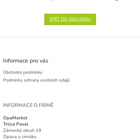
ZPĚT DO OBCHODU
Z
á
p
a
Informace pro vás
t
Obchodní podmínky
í
Podmínky ochrany osobních údajů
INFORMACE O FIRMĚ
OpaMarket
Trlica Pavel
Zámecký okruh 19
Opava u zimáku