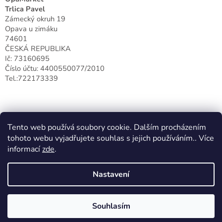
i
Trlica Pavel
s
Zámecký okruh 19
u
Opava u zimáku
74601
ČESKÁ REPUBLIKA
Ič: 73160695
Číslo účtu: 4400550077/2010
Tel.:722173339
Tento web používá soubory cookie. Dalším procházením
tohoto webu vyjadřujete souhlas s jejich používáním.. Více
informací
zde
.
Nastavení
Vytvořil Shoptet
Souhlasím
Copyright 2026
Opamarket S.R.O
. Všechna práva vyhrazena.