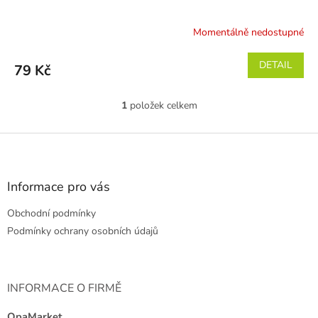
Momentálně nedostupné
DETAIL
79 Kč
1
položek celkem
O
v
l
Z
á
á
d
p
a
a
Informace pro vás
c
t
í
Obchodní podmínky
í
p
r
Podmínky ochrany osobních údajů
v
k
y
v
INFORMACE O FIRMĚ
ý
p
OpaMarket