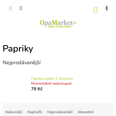
Přejít
na
NÁKU
obsah
KOŠÍK
Papriky
Nejprodávanější
Paprika sladká 1 Kilogram
Momentálně nedostupné
79 Kč
Ř
a
Nejlevnější
Nejdražší
Nejprodávanější
Abecedně