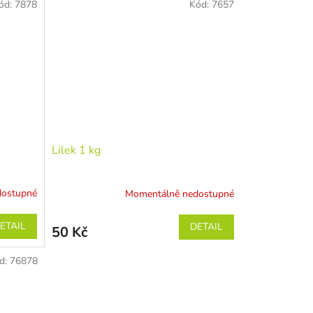
ód:
7878
Kód:
7657
Lilek 1 kg
dostupné
Momentálně nedostupné
ETAIL
DETAIL
50 Kč
d:
76878