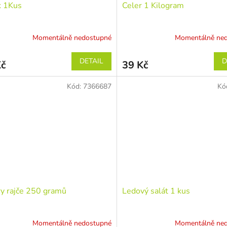
k 1Kus
Celer 1 Kilogram
Momentálně nedostupné
Momentálně ne
Průměrné
hodnocení
produktu
DETAIL
D
Kč
39 Kč
je
1,0
Kód:
7366687
Kó
z
5
hvězdiček.
y rajče 250 gramů
Ledový salát 1 kus
Momentálně nedostupné
Momentálně ne