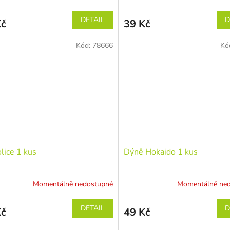
DETAIL
D
Kč
39 Kč
Kód:
78666
Kó
lice 1 kus
Dýně Hokaido 1 kus
Momentálně nedostupné
Momentálně ne
DETAIL
D
Kč
49 Kč