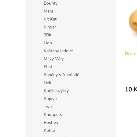
p
p
Bounty
i
r
Mars
s
o
Kit Kat
p
d
r
u
Kinder
o
k
3Bit
d
t
Lion
u
ů
Kaštany ledové
Bram
k
Milky Way
t
ů
Flint
Banány v čokoládě
Deli
10 
Kočičí jazýčky
Sojové
Twix
Knoppers
Roshen
Kofila