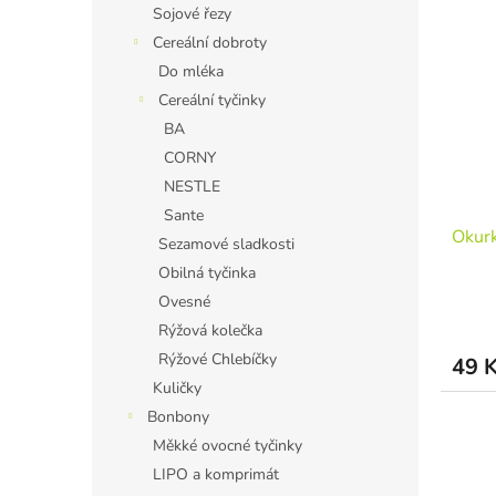
Sojové řezy
Cereální dobroty
Do mléka
Cereální tyčinky
BA
CORNY
NESTLE
Sante
Okurk
Sezamové sladkosti
Obilná tyčinka
Ovesné
Rýžová kolečka
Rýžové Chlebíčky
49 
Kuličky
Bonbony
Měkké ovocné tyčinky
LIPO a komprimát