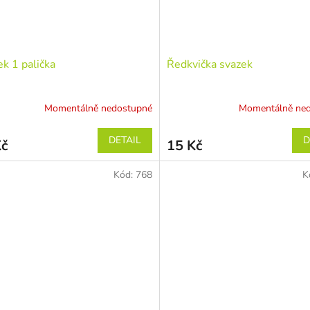
k 1 palička
Ředkvička svazek
Momentálně nedostupné
Momentálně ne
DETAIL
D
Kč
15 Kč
Kód:
768
K