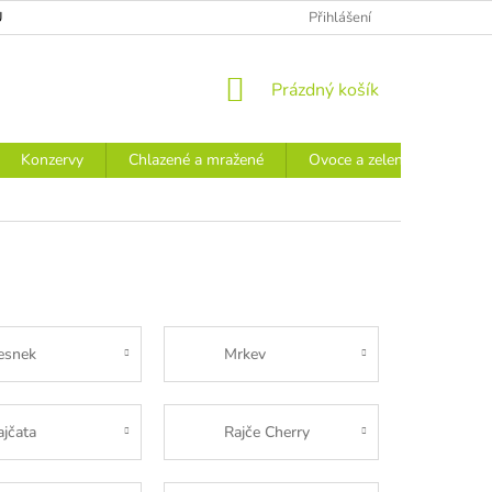
Ů
Přihlášení
NÁKUPNÍ
Prázdný košík
KOŠÍK
Konzervy
Chlazené a mražené
Ovoce a zelenina
Náp
esnek
Mrkev
ajčata
Rajče Cherry