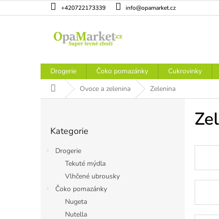
Přejít
+420722173339
info@opamarket.cz
na
obsah
Drogerie
Čoko pomazánky
Cukrovinky
Domů
Ovoce a zelenina
Zelenina
P
o
Ze
Přeskočit
s
Kategorie
kategorie
t
r
Drogerie
a
Tekuté mýdla
n
Vlhčené ubrousky
n
í
Čoko pomazánky
p
Nugeta
a
Nutella