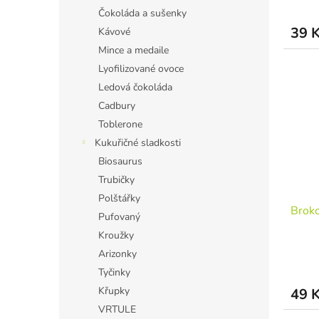
Čokoláda a sušenky
39 
Kávové
Mince a medaile
Lyofilizované ovoce
Ledová čokoláda
Cadbury
Toblerone
Kukuřičné sladkosti
Biosaurus
Trubičky
Polštářky
Broko
Pufovaný
Kroužky
Arizonky
Tyčinky
Křupky
49 
VRTULE