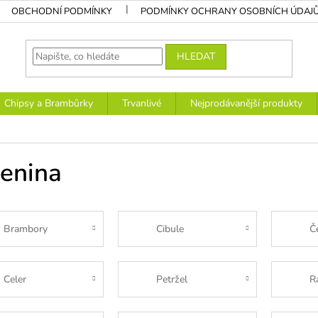
OBCHODNÍ PODMÍNKY
PODMÍNKY OCHRANY OSOBNÍCH ÚDAJ
HLEDAT
Chipsy a Brambůrky
Trvanlivé
Nejprodávanější produkty
lenina
Brambory
Cibule
Č
Celer
Petržel
R