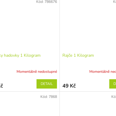
Kód:
786676
K
y hadovky 1 Kilogram
Rajče 1 Kilogram
Momentálně nedostupné
Momentálně ne
DETAIL
D
Kč
49 Kč
Kód:
7868
Kó