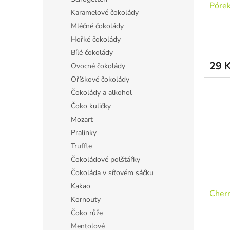
Póre
Karamelové čokolády
Mléčné čokolády
Hořké čokolády
Bílé čokolády
29 
Ovocné čokolády
Oříškové čokolády
Čokolády a alkohol
Čoko kuličky
Mozart
Pralinky
Truffle
Čokoládové polštářky
Čokoláda v síťovém sáčku
Kakao
Cherr
Kornouty
Čoko růže
Mentolové