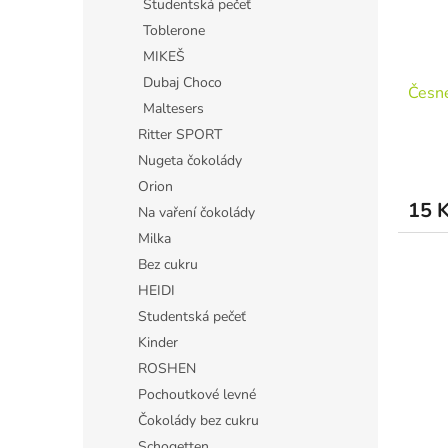
Studentská pečeť
Toblerone
MIKEŠ
Dubaj Choco
Česne
Maltesers
Ritter SPORT
Nugeta čokolády
Orion
15 
Na vaření čokolády
Milka
Bez cukru
HEIDI
Studentská pečeť
Kinder
ROSHEN
Pochoutkové levné
Čokolády bez cukru
Schogetten