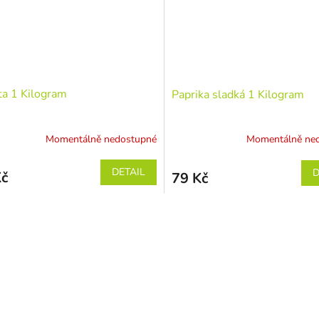
a 1 Kilogram
Paprika sladká 1 Kilogram
Momentálně nedostupné
Momentálně ne
DETAIL
D
Kč
79 Kč
O
v
l
á
d
a
c
í