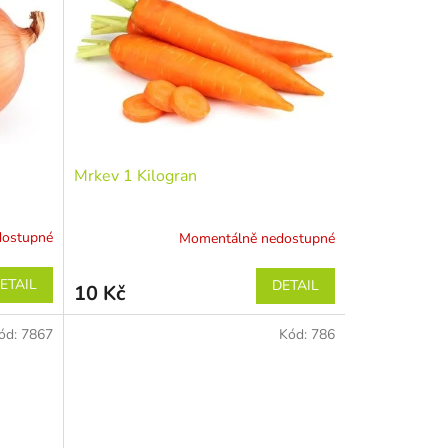
Mrkev 1 Kilogran
dostupné
Momentálně nedostupné
ETAIL
DETAIL
10 Kč
ód:
7867
Kód:
786