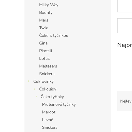
n
Milky Way
e
Bounty
l
Mars
Twix
Čoko s tyčinkou
Gina
Nejpr
Piacelli
Lotus
Maltesers
Snickers
Cukrovinky
Čokolády
Ř
Čoko tyčinky
a
Nejlev
Proteinové tyčinky
z
Margot
e
V
n
Levné
ý
í
Snickers