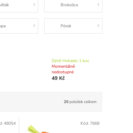
věták
Brokolice
epa
Pórek
Dýně Hokaido 1 kus
Momentálně
nedostupné
49 Kč
20
položek celkem
d:
48054
Kód:
7668