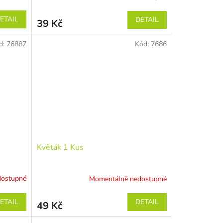
ETAIL
DETAIL
39 Kč
d:
76887
Kód:
7686
Květák 1 Kus
dostupné
Momentálně nedostupné
ETAIL
DETAIL
49 Kč