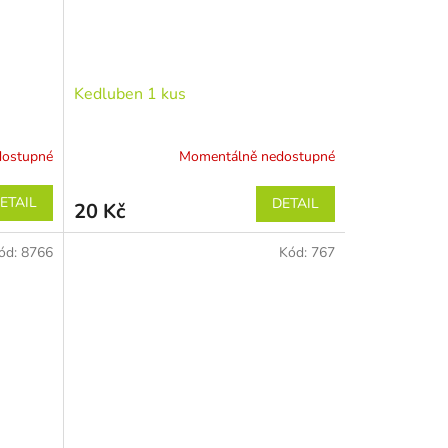
Kedluben 1 kus
dostupné
Momentálně nedostupné
ETAIL
DETAIL
20 Kč
ód:
8766
Kód:
767