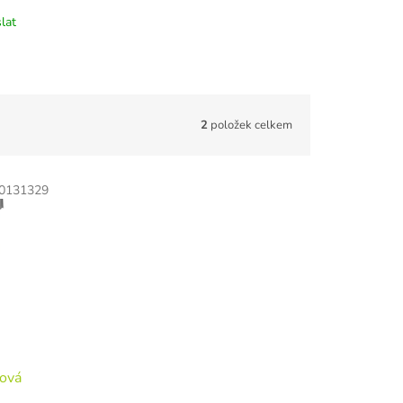
lat
2
položek celkem
0131329
ková