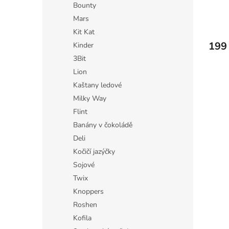
Bounty
ů
Průmě
Mars
hodno
Kit Kat
produ
199
Kinder
je
3,3
3Bit
z
Lion
5
Kaštany ledové
hvězdi
Milky Way
Flint
Banány v čokoládě
Deli
Kočičí jazýčky
Sojové
Twix
Knoppers
Roshen
Kofila