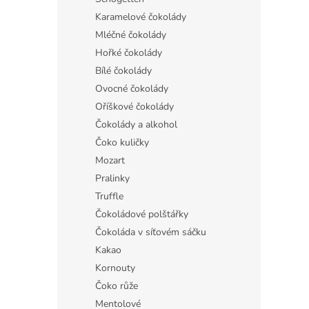
Karamelové čokolády
Mléčné čokolády
Hořké čokolády
Bílé čokolády
Ovocné čokolády
Oříškové čokolády
Čokolády a alkohol
Čoko kuličky
Mozart
Pralinky
Truffle
Čokoládové polštářky
Čokoláda v síťovém sáčku
Kakao
Kornouty
Čoko růže
Mentolové