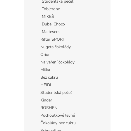
Studentská pečeť
Toblerone
MIKEŠ
Dubaj Choco
Maltesers
Ritter SPORT
Nugeta čokolády
Orion
Na vaření čokolády
Milka
Bez cukru
HEIDI
Studentská pečeť
Kinder
ROSHEN
Pochoutkové levné
Čokolády bez cukru
Schogetten