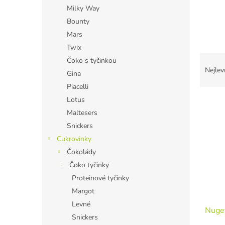
n
Milky Way
e
Bounty
l
Mars
Twix
Ř
Čoko s tyčinkou
a
Nejlev
Gina
z
Piacelli
e
V
Lotus
n
ý
í
Maltesers
p
p
Snickers
i
r
Cukrovinky
s
o
Čokolády
p
d
Čoko tyčinky
r
u
o
k
Proteinové tyčinky
d
t
Margot
u
ů
Levné
Nuget
k
Snickers
t