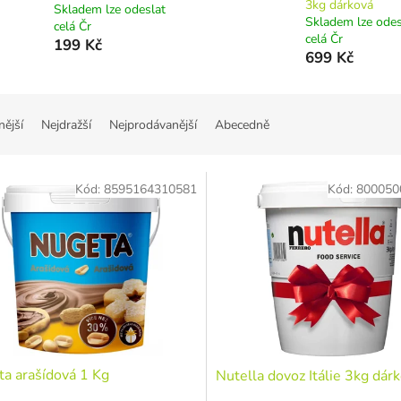
3kg dárková
Skladem lze odeslat
Skladem lze odes
celá Čr
celá Čr
199 Kč
699 Kč
nější
Nejdražší
Nejprodávanější
Abecedně
Kód:
8595164310581
Kód:
800050
a arašídová 1 Kg
Nutella dovoz Itálie 3kg dár