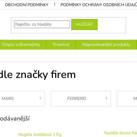
OBCHODNÍ PODMÍNKY
PODMÍNKY OCHRANY OSOBNÍCH ÚDAJ
HLEDAT
Chipsy a Brambůrky
Trvanlivé
Nejprodávanější produkty
le značky firem
MARS
FERRERO
M
odávanější
Nutella dovoz Itá
Nugeta arašídová 1 Kg