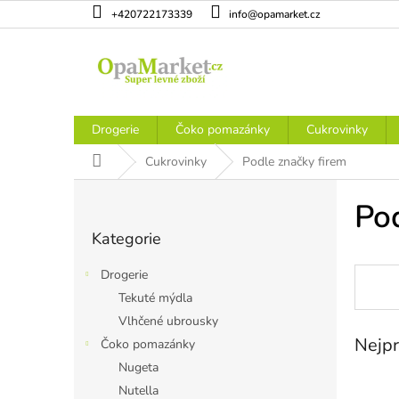
Přejít
+420722173339
info@opamarket.cz
na
obsah
Drogerie
Čoko pomazánky
Cukrovinky
Domů
Cukrovinky
Podle značky firem
P
o
Pod
Přeskočit
s
Kategorie
kategorie
t
r
Drogerie
a
Tekuté mýdla
n
Vlhčené ubrousky
n
Nejpr
í
Čoko pomazánky
p
Nugeta
a
Nutella