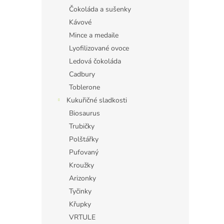
Čokoláda a sušenky
Kávové
Mince a medaile
Lyofilizované ovoce
Ledová čokoláda
Cadbury
Toblerone
Kukuřičné sladkosti
Biosaurus
Trubičky
Polštářky
Pufovaný
Kroužky
Arizonky
Tyčinky
Křupky
VRTULE