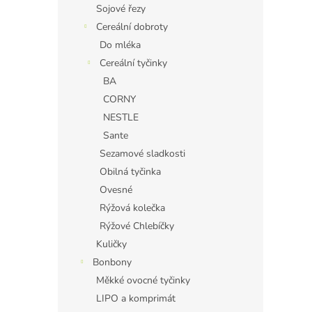
Sojové řezy
Cereální dobroty
Do mléka
Cereální tyčinky
BA
CORNY
NESTLE
Sante
Sezamové sladkosti
Obilná tyčinka
Ovesné
Rýžová kolečka
Rýžové Chlebíčky
Kuličky
Bonbony
Měkké ovocné tyčinky
LIPO a komprimát