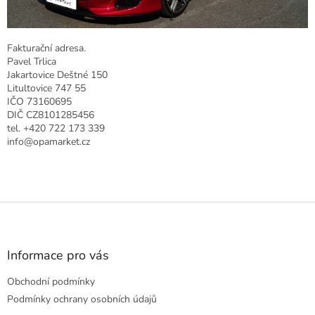
Fakturační adresa.
Pavel Trlica
Jakartovice Deštné 150
Litultovice 747 55
IČO 73160695
DIČ CZ8101285456
tel. +420 722 173 339
info@opamarket.cz
Z
á
p
a
Informace pro vás
t
Obchodní podmínky
í
Podmínky ochrany osobních údajů