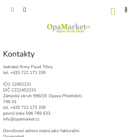
Přejít
na
NÁKU
obsah
KOŠÍK
Kontakty
Jednatel firmy Pavel Trlica.
tel. +420 722 173 339
IČO
22452231
DIČ CZ
22452231
Zámecký okruh 996/19, Opava Předměstí,
746 01
tel. +420 722 173 339
pevná linka 596 769 633
info@opamarket.cz
Doručovací adresa stejná jako fakturační.
Opamarket