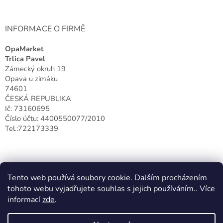
INFORMACE O FIRMĚ
OpaMarket
Trlica Pavel
Zámecký okruh 19
Opava u zimáku
74601
ČESKÁ REPUBLIKA
Ič: 73160695
Číslo účtu: 4400550077/2010
Tel.:722173339
Tento web používá soubory cookie. Dalším procházením
tohoto webu vyjadřujete souhlas s jejich používáním.. Více
informací
zde
.