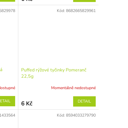
5829978
Kód:
8682665829961
ná
Puffed rýžové tyčinky Pomeranč
22,5g
dostupné
Momentálně nedostupné
ETAIL
DETAIL
6 Kč
1433564
Kód:
8594033279790