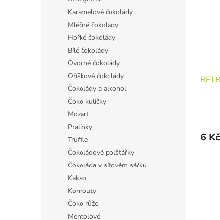
Karamelové čokolády
Mléčné čokolády
Hořké čokolády
Bílé čokolády
Ovocné čokolády
Oříškové čokolády
RETRO
Čokolády a alkohol
Čoko kuličky
Mozart
Pralinky
6 Kč
Truffle
Čokoládové polštářky
Čokoláda v síťovém sáčku
Kakao
Kornouty
Čoko růže
Mentolové