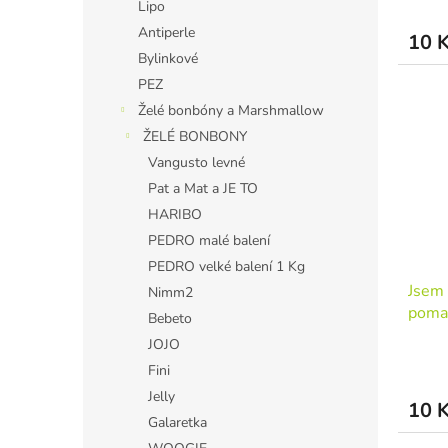
Lipo
Antiperle
10 
Bylinkové
PEZ
Želé bonbóny a Marshmallow
ŽELÉ BONBONY
Vangusto levné
Pat a Mat a JE TO
HARIBO
PEDRO malé balení
PEDRO velké balení 1 Kg
Jsem 
Nimm2
poma
Bebeto
JOJO
Fini
Jelly
10 
Galaretka