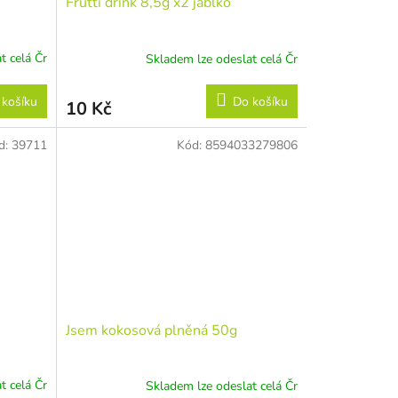
Frutti drink 8,5g x2 jablko
t celá Čr
Skladem lze odeslat celá Čr
 košíku
Do košíku
10 Kč
d:
39711
Kód:
8594033279806
Jsem kokosová plněná 50g
t celá Čr
Skladem lze odeslat celá Čr