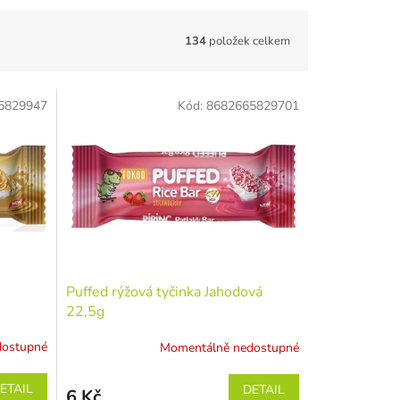
134
položek celkem
5829947
Kód:
8682665829701
Puffed rýžová tyčinka Jahodová
22,5g
dostupné
Momentálně nedostupné
ETAIL
DETAIL
6 Kč