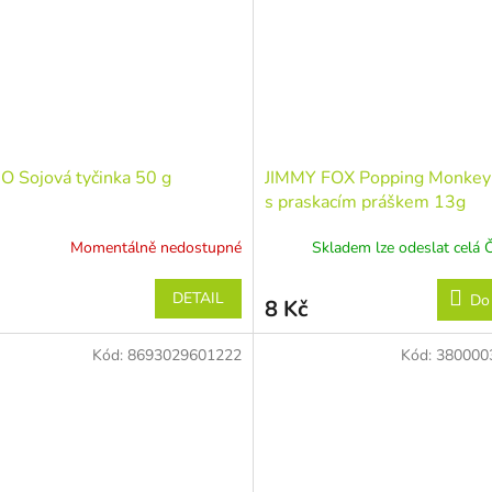
 Sojová tyčinka 50 g
JIMMY FOX Popping Monkey-
s praskacím práškem 13g
Momentálně nedostupné
Skladem lze odeslat celá 
DETAIL
Do
8 Kč
Kód:
8693029601222
Kód:
380000