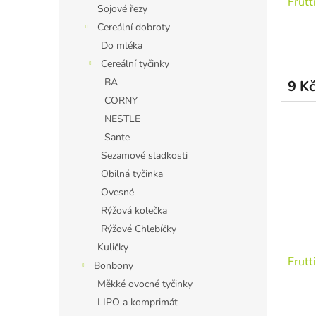
Frutt
Sojové řezy
Cereální dobroty
Do mléka
Cereální tyčinky
BA
9 Kč
CORNY
NESTLE
Sante
Sezamové sladkosti
Obilná tyčinka
Ovesné
Rýžová kolečka
Rýžové Chlebíčky
Kuličky
Frutt
Bonbony
Měkké ovocné tyčinky
LIPO a komprimát