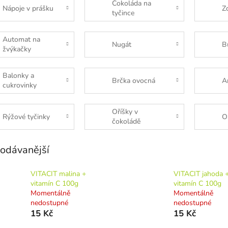
Čokoláda na
Nápoje v prášku
Z
tyčince
Automat na
Nugát
B
žvýkačky
Balonky a
Brčka ovocná
A
cukrovinky
Oříšky v
Rýžové tyčinky
O
čokoládě
odávanější
VITACIT malina +
VITACIT jahoda 
vitamín C 100g
vitamín C 100g
Momentálně
Momentálně
nedostupné
nedostupné
15 Kč
15 Kč