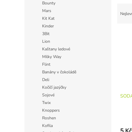
Bounty
Ř
Mars
a
Nejlev
z
Kit Kat
e
Kinder
V
n
3Bit
ý
í
Lion
p
p
Kaštany ledové
i
r
Milky Way
s
o
p
d
Flint
r
u
Banány v čokoládě
o
k
Deli
d
t
Kočičí jazýčky
u
ů
Sojové
SODA
k
t
Twix
ů
Knoppers
Roshen
Kofila
5 Kč