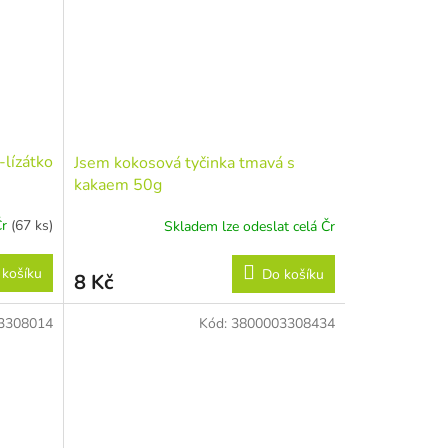
lízátko
Jsem kokosová tyčinka tmavá s
kakaem 50g
Čr
(67 ks)
Skladem lze odeslat celá Čr
 košíku
Do košíku
8 Kč
3308014
Kód:
3800003308434