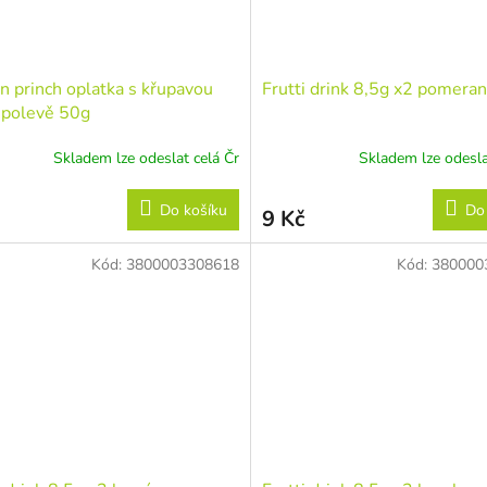
in princh oplatka s křupavou
Frutti drink 8,5g x2 pomeran
v polevě 50g
Skladem lze odeslat celá Čr
Skladem lze odesla
Do košíku
Do
9 Kč
Kód:
3800003308618
Kód:
380000