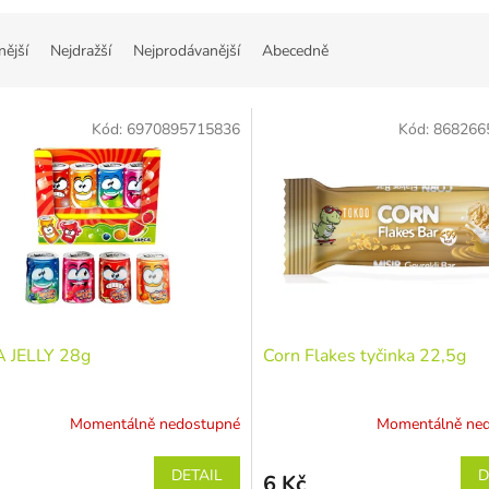
nější
Nejdražší
Nejprodávanější
Abecedně
Kód:
6970895715836
Kód:
868266
 JELLY 28g
Corn Flakes tyčinka 22,5g
Momentálně nedostupné
Momentálně ne
DETAIL
D
6 Kč