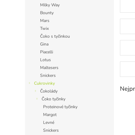
n
Milky Way
e
Bounty
l
Mars
Twix
Čoko s tyčinkou
Gina
Piacelli
Lotus
Maltesers
Snickers
Cukrovinky
Nejpr
Čokolády
Čoko tyčinky
Proteinové tyčinky
Margot
Levné
Snickers