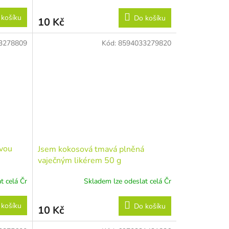
 košíku
Do košíku
10 Kč
3278809
Kód:
8594033279820
ovou
Jsem kokosová tmavá plněná
vaječným likérem 50 g
t celá Čr
Skladem lze odeslat celá Čr
 košíku
Do košíku
10 Kč