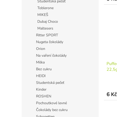
Studentská pečeť
Toblerone
MIKEŠ
Dubaj Choco
Maltesers
Ritter SPORT
Nugeta čokolády
Orion
Na vaření čokolády
Milka
Puffe
Bez cukru
22,5
HEIDI
Studentská pečeť
Kinder
6 Kč
ROSHEN
Pochoutkové levné
Čokolády bez cukru
Schogetten