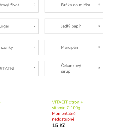
dravý život
Brčka do mléka
urger
Jedlý papír
rizonky
Marcipán
Čekankový
STATNÍ
sirup
+
VITACIT citron +
vitamín C 100g
Momentálně
nedostupné
15 Kč