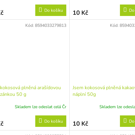
Do košíku
Do
Kč
10 Kč
Kód:
8594033279813
Kód:
859403
kokosová plněná arašídovou
Jsem kokosová plněná kaka
zánkou 50 g
náplní 50g
Skladem lze odeslat celá Čr
Skladem lze odesla
Do košíku
Do
Kč
10 Kč