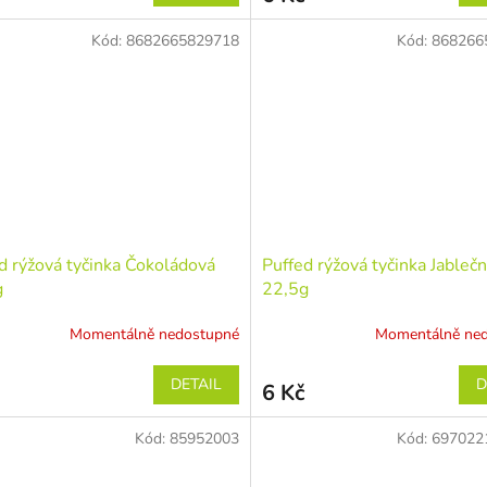
Kód:
8682665829718
Kód:
868266
d rýžová tyčinka Čokoládová
Puffed rýžová tyčinka Jableč
g
22,5g
Momentálně nedostupné
Momentálně ne
DETAIL
D
6 Kč
Kód:
85952003
Kód:
697022