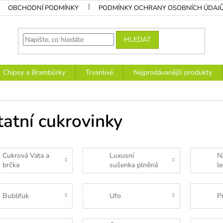
OBCHODNÍ PODMÍNKY
PODMÍNKY OCHRANY OSOBNÍCH ÚDAJ
HLEDAT
Chipsy a Brambůrky
Trvanlivé
Nejprodávanější produkty
atní cukrovinky
Cukrová Vata a
Luxusní
N
brčka
sušenka plněná
l
bambus
Bublifuk
Ufo
P