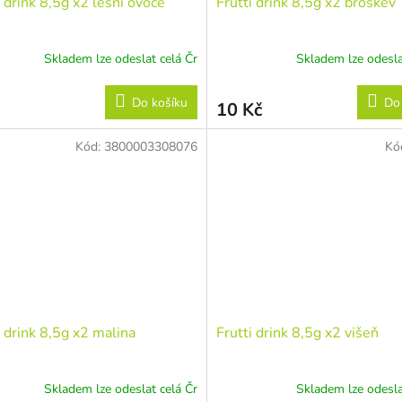
i drink 8,5g x2 lesní ovoce
Frutti drink 8,5g x2 broskev
Skladem lze odeslat celá Čr
Skladem lze odesla
Do košíku
Do
10 Kč
Kód:
3800003308076
Kó
i drink 8,5g x2 malina
Frutti drink 8,5g x2 višeň
Skladem lze odeslat celá Čr
Skladem lze odesla