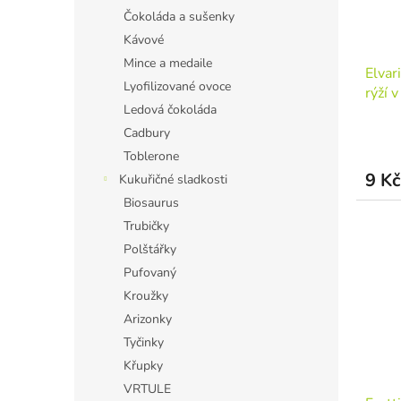
Čokoláda a sušenky
Kávové
Mince a medaile
Elvar
Lyofilizované ovoce
rýží 
Ledová čokoláda
Cadbury
Toblerone
9 Kč
Kukuřičné sladkosti
Biosaurus
Trubičky
Polštářky
Pufovaný
Kroužky
Arizonky
Tyčinky
Křupky
VRTULE