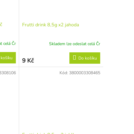
č
Frutti drink 8,5g x2 jahoda
t celá Čr
Skladem lze odeslat celá Čr
 košíku
Do košíku
9 Kč
3308106
Kód:
3800003308465