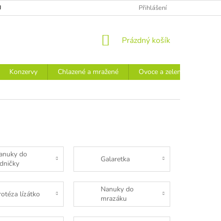
Ů
Přihlášení
NÁKUPNÍ
Prázdný košík
KOŠÍK
Konzervy
Chlazené a mražené
Ovoce a zelenina
Náp
anuky do
Galaretka
edničky
Nanuky do
rotéza lízátko
mrazáku