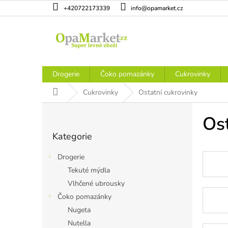
Přejít
+420722173339
info@opamarket.cz
na
obsah
Drogerie
Čoko pomazánky
Cukrovinky
Domů
Cukrovinky
Ostatní cukrovinky
P
o
Ost
Přeskočit
s
Kategorie
kategorie
t
r
Drogerie
a
Tekuté mýdla
n
Vlhčené ubrousky
n
í
Čoko pomazánky
p
Nugeta
a
Nutella