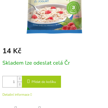
14 Kč
Měrná
Skladem lze odeslat celá Čr
cena:
Přidat do košíku
Detailní informace