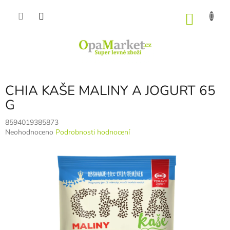
Přejít
na
NÁKU
obsah
KOŠÍK
CHIA KAŠE MALINY A JOGURT 65
G
8594019385873
Průměrné
Neohodnoceno
Podrobnosti hodnocení
hodnocení
produktu
je
0,0
z
5
hvězdiček.