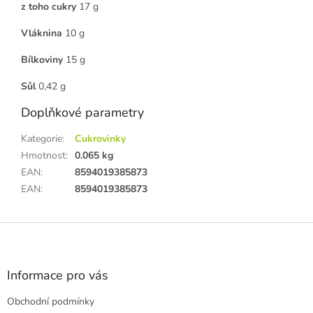
z toho cukry
17 g
Vláknina
10 g
Bílkoviny
15 g
Sůl
0,42 g
Doplňkové parametry
Kategorie
:
Cukrovinky
Hmotnost
:
0.065 kg
EAN
:
8594019385873
EAN
:
8594019385873
Z
á
p
a
Informace pro vás
t
Obchodní podmínky
í