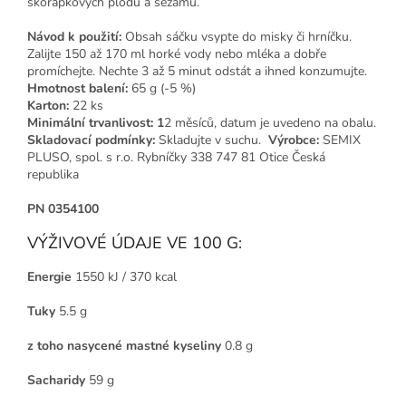
skořápkových plodů a sezamu.
Návod k použití:
Obsah sáčku vsypte do misky či hrníčku.
Zalijte 150 až 170 ml horké vody nebo mléka a dobře
promíchejte. Nechte 3 až 5 minut odstát a ihned konzumujte.
Hmotnost balení:
65 g (-5 %)
Karton:
22 ks
Minimální trvanlivost: 1
2 měsíců, datum je uvedeno na obalu.
Skladovací podmínky:
Skladujte v suchu.
Výrobce:
SEMIX
PLUSO, spol. s r.o. Rybníčky 338 747 81 Otice Česká
republika
PN 0354100
VÝŽIVOVÉ ÚDAJE VE 100 G:
Energie
1550 kJ / 370 kcal
Tuky
5.5 g
z toho nasycené mastné kyseliny
0.8 g
Sacharidy
59 g