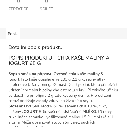
ZEPTAT SE
SDÍLET
Popis
Detailní popis produktu
POPIS PRODUKTU - CHIA KAŠE MALINY A
JOGURT 65 G
Sypká směs na přípravu Ovesné chia kaše maliny &
jogurt
Tato kaše obsahuje ve 100 g 2,1 g kyseliny alfa-
linolenové (z řady omega-3 mastných kyselin), která přispívá k
udržení normální hladiny cholesterolu v krvi. Příznivého účinku
se dosáhne při příjmu 2 g této kyseliny denně. Pro udržení
zdraví dodržuje zásady zdravého životního stylu.
Složení: OVESNÉ
vločky 61 %, semena chia 10 %, cukr,
sušený
JOGURT
8 %, sušené odstředěné
MLÉKO
, třtinový
cukr, lněné semínko, lyofilizované maliny 1,5 %, mořská sůl,
aroma. Může obsahovat stopy sóji, vajec, suchých