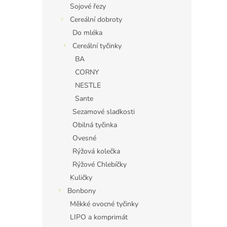
Sojové řezy
Cereální dobroty
Do mléka
Cereální tyčinky
BA
CORNY
NESTLE
Sante
Sezamové sladkosti
Obilná tyčinka
Ovesné
Rýžová kolečka
Rýžové Chlebíčky
Kuličky
Bonbony
Měkké ovocné tyčinky
LIPO a komprimát