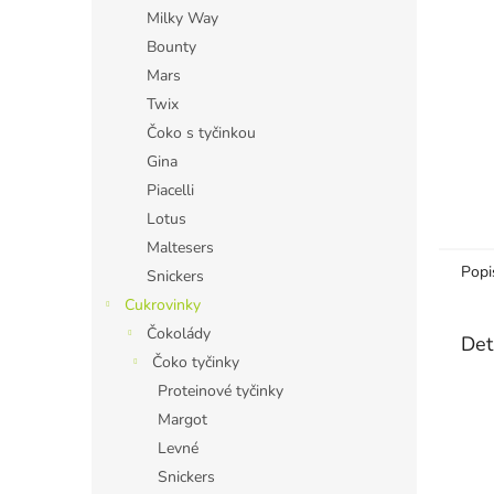
n
Milky Way
e
Bounty
l
Mars
Twix
Čoko s tyčinkou
Gina
Piacelli
Lotus
Maltesers
Popi
Snickers
Cukrovinky
Čokolády
Det
Čoko tyčinky
Proteinové tyčinky
Margot
Levné
Snickers