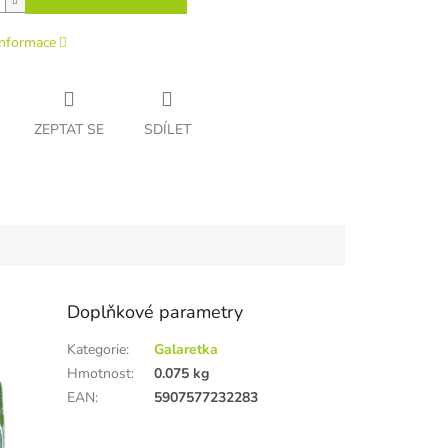
informace
ZEPTAT SE
SDÍLET
Doplňkové parametry
Kategorie
:
Galaretka
Hmotnost
:
0.075 kg
EAN
:
5907577232283