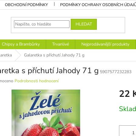
OBCHODNÍ PODMÍNKY
PODMÍNKY OCHRANY OSOBNÍCH ÚDAJ
HLEDAT
Chipsy a Brambůrky
Trvanlivé
Nejprodávanější produkty
aretka
Galaretka s příchutí Jahody 71 g
retka s příchutí Jahody 71 g
5907577232283
né
noceno
Podrobnosti hodnocení
ní
22 
u
Měrná
Sklad
cena:
k.