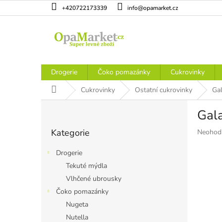
Přejít
+420722173339
info@opamarket.cz
na
obsah
Drogerie
Čoko pomazánky
Cukrovinky
Domů
Cukrovinky
Ostatní cukrovinky
Gal
P
Gala
o
Přeskočit
s
Kategorie
Průměr
Neohod
kategorie
t
hodnoce
r
produkt
Drogerie
a
je
Tekuté mýdla
n
0,0
Vlhčené ubrousky
z
n
5
í
Čoko pomazánky
hvězdiče
p
Nugeta
a
Nutella