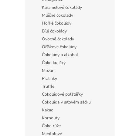
Karamelové čokolády
Mléčné čokolády
Hořké čokolády
Bílé čokolády
Ovocné čokolády
Oříškové čokolády
Čokolády a alkohol
Čoko kuličky
Mozart
Pralinky
Truffle
Čokoládové polštářky
Čokoláda v síťovém sáčku
Kakao
Kornouty
Čoko růže
Mentolové