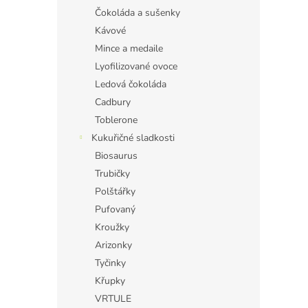
Čokoláda a sušenky
Kávové
Mince a medaile
Lyofilizované ovoce
Ledová čokoláda
Cadbury
Toblerone
Kukuřičné sladkosti
Biosaurus
Trubičky
Polštářky
Pufovaný
Kroužky
Arizonky
Tyčinky
Křupky
VRTULE