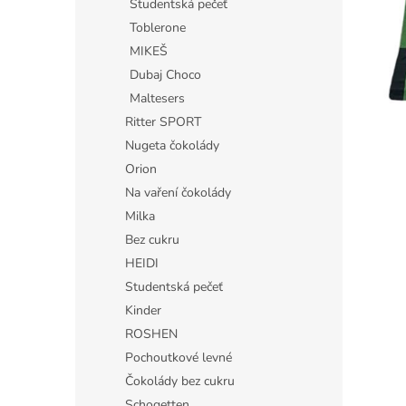
Studentská pečeť
Toblerone
MIKEŠ
Dubaj Choco
Maltesers
Ritter SPORT
Nugeta čokolády
Orion
Na vaření čokolády
Milka
Bez cukru
HEIDI
Studentská pečeť
Kinder
ROSHEN
Pochoutkové levné
Čokolády bez cukru
Schogetten