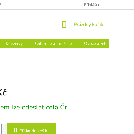
Ů
Přihlášení
NÁKUPNÍ
Prázdný košík
KOŠÍK
Konzervy
Chlazené a mražené
Ovoce a zelenina
Náp
Kč
em lze odeslat celá Čr
Přidat do košíku