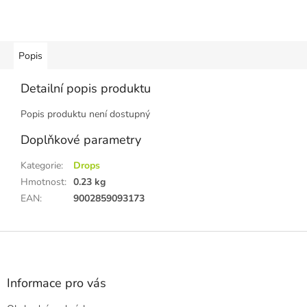
Popis
Detailní popis produktu
Popis produktu není dostupný
Doplňkové parametry
Kategorie
:
Drops
Hmotnost
:
0.23 kg
EAN
:
9002859093173
Z
á
p
a
Informace pro vás
t