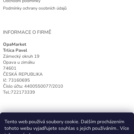
Obchodní podmínky
í
Podmínky ochrany osobních údajů
INFORMACE O FIRMĚ
OpaMarket
Trlica Pavel
Zámecký okruh 19
Opava u zimáku
74601
ČESKÁ REPUBLIKA
Ič: 73160695
Číslo účtu: 4400550077/2010
Tel.:722173339
Tento web používá soubory cookie. Dalším procházením
tohoto webu vyjadřujete souhlas s jejich používáním.. Více