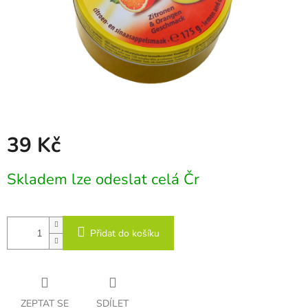
39 Kč
Měrná
Skladem lze odeslat celá Čr
cena:
Přidat do košíku
ZEPTAT SE
SDÍLET