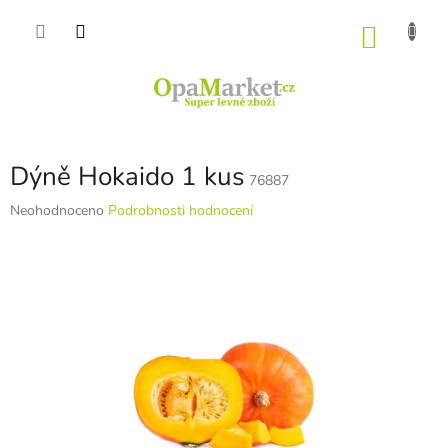
Přejít
na
NÁKU
obsah
KOŠÍK
Dýně Hokaido 1 kus
76887
Průměrné
Neohodnoceno
Podrobnosti hodnocení
hodnocení
produktu
je
0,0
z
5
hvězdiček.