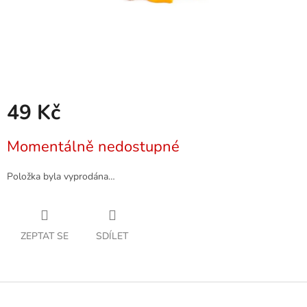
49 Kč
Měrná
Momentálně nedostupné
cena:
Položka byla vyprodána…
ZEPTAT SE
SDÍLET
Z
á