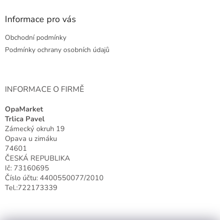
p
a
Informace pro vás
t
Obchodní podmínky
í
Podmínky ochrany osobních údajů
INFORMACE O FIRMĚ
OpaMarket
Trlica Pavel
Zámecký okruh 19
Opava u zimáku
74601
ČESKÁ REPUBLIKA
Ič: 73160695
Číslo účtu: 4400550077/2010
Tel.:722173339