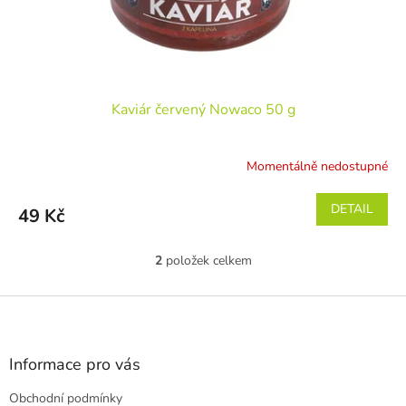
Kaviár červený Nowaco 50 g
Momentálně nedostupné
DETAIL
49 Kč
2
položek celkem
O
v
l
Z
á
á
d
p
a
a
Informace pro vás
c
t
í
Obchodní podmínky
í
p