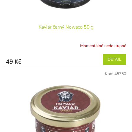
t
ů
Kaviár černý Nowaco 50 g
Momentálně nedostupné
DETAIL
49 Kč
Kód:
45750