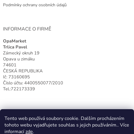
r
Podmínky ochrany osobních údajů
v
k
y
v
INFORMACE O FIRMĚ
ý
p
OpaMarket
i
Trlica Pavel
s
Zámecký okruh 19
u
Opava u zimáku
74601
ČESKÁ REPUBLIKA
Ič: 73160695
Číslo účtu: 4400550077/2010
Tel.:722173339
Tento web používá soubory cookie. Dalším procházením
tohoto webu vyjadřujete souhlas s jejich používáním.. Více
informací
zde
.