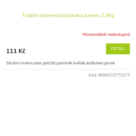
Tradiční zeleninová polévková směs 2,5Kg
Momentálně nedostupné
DETAIL
111 Kč
Složení mrkev,celer,petržel,pastinák,květák,kedluben,porek
Kód:
8594215773177