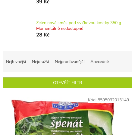
39 Kč
Zeleninová směs pod svíčkovou kostky 350 g
Momentálně nedostupné
28 Kč
Ř
a
Nejlevnější
Nejdražší
Nejprodávanější
Abecedně
z
e
n
OTEVŘÍT FILTR
í
p
V
r
Kód:
8595032013149
ý
o
p
d
i
u
s
k
p
t