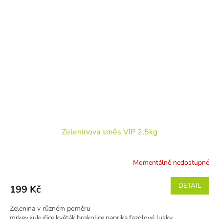
Zeleninova směs VIP 2,5kg
Momentálně nedostupné
DETAIL
199 Kč
Zelenina v různém poměru
mrkev,kukuřice,květák,brokolice,paprika,fazolové lusky