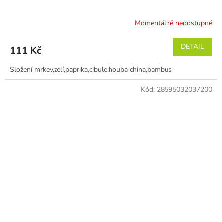
Momentálně nedostupné
DETAIL
111 Kč
Složení mrkev,zelí,paprika,cibule,houba china,bambus
Kód:
28595032037200