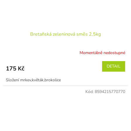
Bretaňská zeleninová směs 2,5kg
Momentálně nedostupné
DETAIL
175 Kč
Složení mrkev,květák,brokolice
Kód:
8594215770770