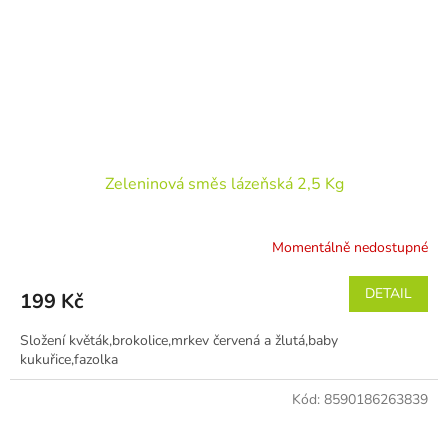
Zeleninová směs lázeňská 2,5 Kg
Momentálně nedostupné
DETAIL
199 Kč
Složení květák,brokolice,mrkev červená a žlutá,baby
kukuřice,fazolka
Kód:
8590186263839