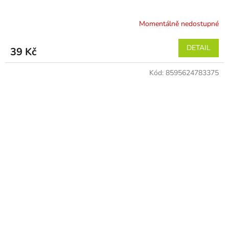
Momentálně nedostupné
DETAIL
39 Kč
Kód:
8595624783375