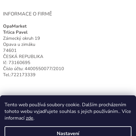
k
y
v
INFORMACE O FIRMĚ
ý
p
OpaMarket
i
Trlica Pavel
s
Zámecký okruh 19
u
Opava u zimáku
74601
ČESKÁ REPUBLIKA
Ič: 73160695
Číslo účtu: 4400550077/2010
Tel.:722173339
Tento web používá soubory cookie. Dalším procházením
tohoto webu vyjadřujete souhlas s jejich používáním.. Více
informací
zde
.
Nastavení
Vytvořil Shoptet