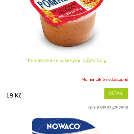
r
ů
o
d
u
k
t
ů
Pomazánka se sušenými rajčaty 80 g
Momentálně nedostupné
DETAIL
19 Kč
Kód:
8595624792896