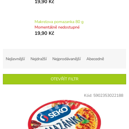
19,90 Kč
Makrelova pomazanka 80 g
Momentálně nedostupné
19,90 Kč
Ř
a
Nejlevnější
Nejdražší
Nejprodávanější
Abecedně
z
e
n
OTEVŘÍT FILTR
í
p
V
r
Kód:
5902353022188
ý
o
p
d
i
u
s
k
p
t