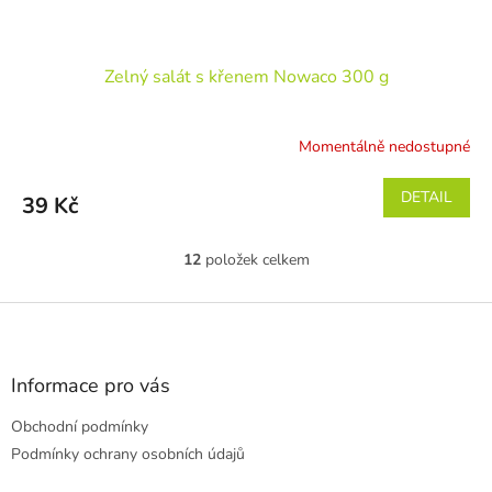
Zelný salát s křenem Nowaco 300 g
Momentálně nedostupné
DETAIL
39 Kč
12
položek celkem
O
v
l
Z
á
á
d
p
a
a
Informace pro vás
c
t
í
Obchodní podmínky
í
p
r
Podmínky ochrany osobních údajů
v