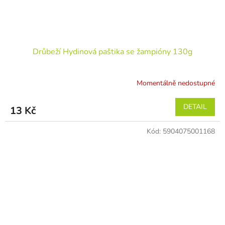
Drůbeží Hydinová paštika se žampióny 130g
Momentálně nedostupné
DETAIL
13 Kč
Kód:
5904075001168