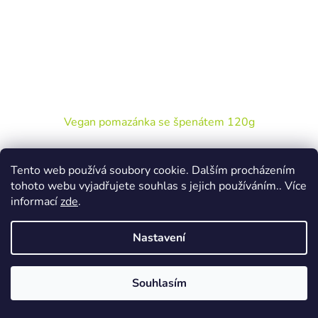
Vegan pomazánka se špenátem 120g
Momentálně nedostupné
Tento web používá soubory cookie. Dalším procházením
tohoto webu vyjadřujete souhlas s jejich používáním.. Více
DETAIL
informací
zde
.
19,90 Kč
Kód:
8594044442633
Nastavení
Souhlasím