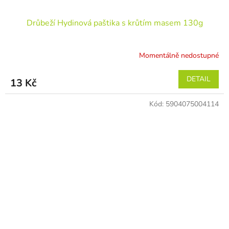
Drůbeží Hydinová paštika s krůtím masem 130g
Momentálně nedostupné
DETAIL
13 Kč
Kód:
5904075004114