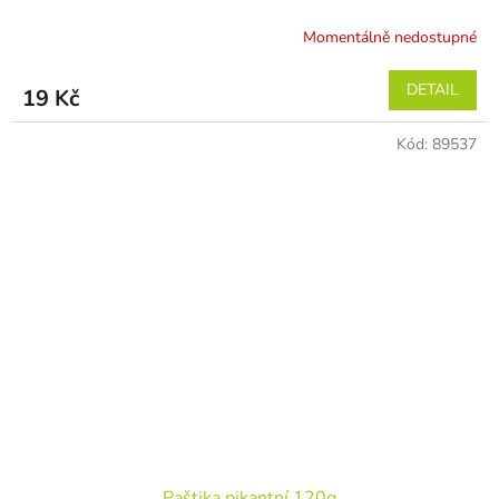
Momentálně nedostupné
DETAIL
19 Kč
Kód:
89537
Paštika pikantní 120g