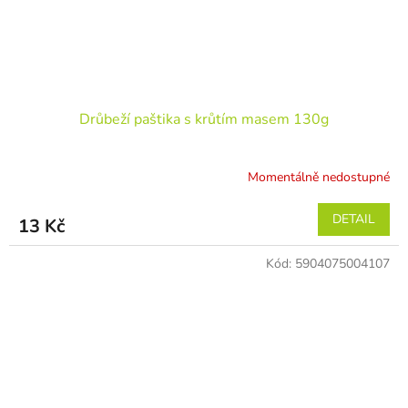
Drůbeží paštika s krůtím masem 130g
Momentálně nedostupné
DETAIL
13 Kč
Kód:
5904075004107