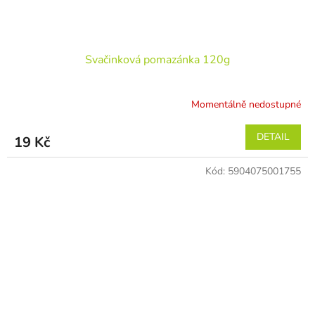
Svačinková pomazánka 120g
Momentálně nedostupné
DETAIL
19 Kč
Kód:
5904075001755