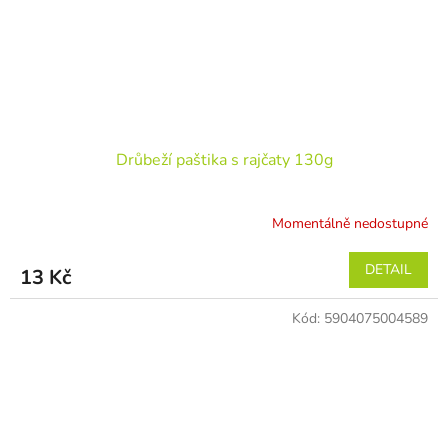
Drůbeží paštika s rajčaty 130g
Momentálně nedostupné
DETAIL
13 Kč
Kód:
5904075004589