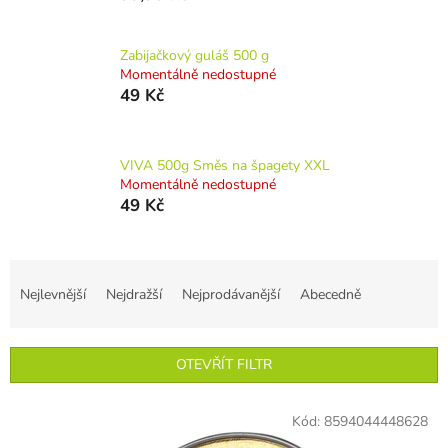
Zabijačkový guláš 500 g
Momentálně nedostupné
49 Kč
VIVA 500g Směs na špagety XXL
Momentálně nedostupné
49 Kč
Ř
a
Nejlevnější
Nejdražší
Nejprodávanější
Abecedně
z
e
n
OTEVŘÍT FILTR
í
p
V
r
Kód:
8594044448628
ý
o