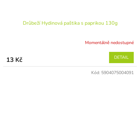
Drůbeží Hydinová paštika s paprikou 130g
Momentálně nedostupné
DETAIL
13 Kč
Kód:
5904075004091