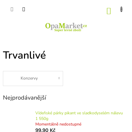
Přejít
na
NÁKU
obsah
KOŠÍK
Trvanlivé
Konzervy
Nejprodávanější
Vídeňské párky pikant ve sladkodyselém nálevu
1 550g
Momentálně nedostupné
99,90 Kč