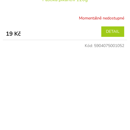
Momentálně nedostupné
DETAIL
19 Kč
Kód:
5904075001052