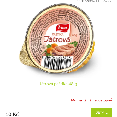
Kód:
8594044448727
Játrová paštika 48 g
Momentálně nedostupné
DETAIL
10 Kč