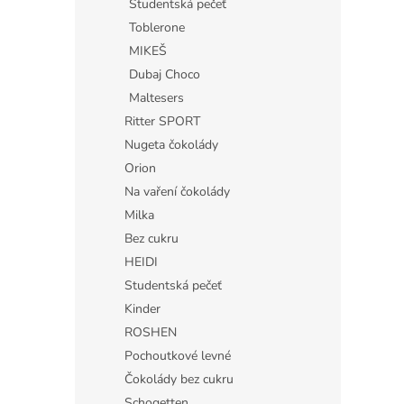
Studentská pečeť
Toblerone
MIKEŠ
Dubaj Choco
Maltesers
Ritter SPORT
Nugeta čokolády
Orion
Na vaření čokolády
Milka
Bez cukru
HEIDI
Studentská pečeť
Kinder
ROSHEN
Pochoutkové levné
Čokolády bez cukru
Schogetten