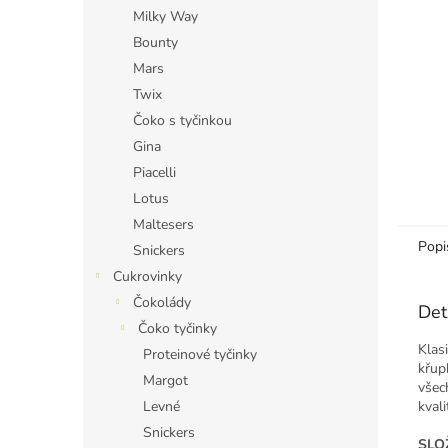
n
Milky Way
e
Bounty
l
Mars
Twix
Čoko s tyčinkou
Gina
Piacelli
Lotus
Maltesers
Popi
Snickers
Cukrovinky
Čokolády
Det
Čoko tyčinky
Klas
Proteinové tyčinky
křup
Margot
všec
kval
Levné
Snickers
SLOŽ