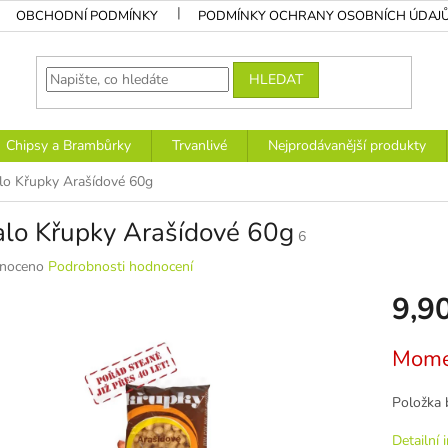
OBCHODNÍ PODMÍNKY
PODMÍNKY OCHRANY OSOBNÍCH ÚDAJ
HLEDAT
Chipsy a Brambůrky
Trvanlivé
Nejprodávanější produkty
lo Křupky Arašídové 60g
alo Křupky Arašídové 60g
6
né
noceno
Podrobnosti hodnocení
ní
9,9
u
Měrná
Mome
cena:
k.
Položka 
Detailní 