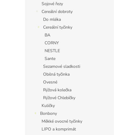
Sojové řezy
Cereální dobroty
Do mléka
Cereální tyčinky
BA
CORNY
NESTLE
Sante
Sezamové sladkosti
Obilná tyčinka
Ovesné
Rýžová kolečka
Rýžové Chlebíčky
Kuličky
Bonbony
Měkké ovocné tyčinky
LIPO a komprimát