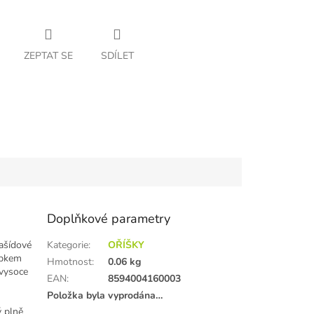
ZEPTAT SE
SDÍLET
Doplňkové parametry
ašídové
Kategorie
:
OŘÍŠKY
obkem
Hmotnost
:
0.06 kg
 vysoce
EAN
:
8594004160003
Položka byla vyprodána…
 plně