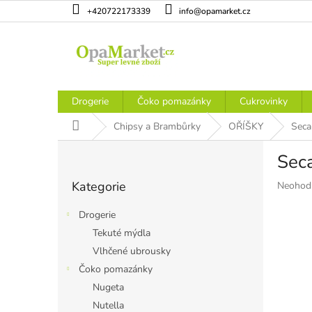
Přejít
+420722173339
info@opamarket.cz
na
obsah
Drogerie
Čoko pomazánky
Cukrovinky
Domů
Chipsy a Brambůrky
OŘÍŠKY
Seca
P
Sec
o
Přeskočit
s
Kategorie
Průměr
Neohod
kategorie
t
hodnoce
r
produkt
Drogerie
a
je
Tekuté mýdla
n
0,0
Vlhčené ubrousky
z
n
5
í
Čoko pomazánky
hvězdiče
p
Nugeta
a
Nutella