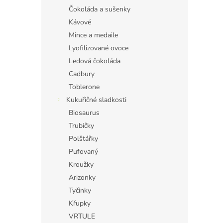
Čokoláda a sušenky
Kávové
Mince a medaile
Lyofilizované ovoce
Ledová čokoláda
Cadbury
Toblerone
Kukuřičné sladkosti
Biosaurus
Trubičky
Polštářky
Pufovaný
Kroužky
Arizonky
Tyčinky
Křupky
VRTULE