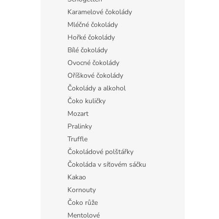
Karamelové čokolády
Mléčné čokolády
Hořké čokolády
Bílé čokolády
Ovocné čokolády
Oříškové čokolády
Čokolády a alkohol
Čoko kuličky
Mozart
Pralinky
Truffle
Čokoládové polštářky
Čokoláda v síťovém sáčku
Kakao
Kornouty
Čoko růže
Mentolové