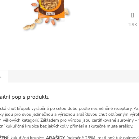
TISK
s
ailní popis produktu
ická chuť křupek vyráběná po celou dobu podle nezměněné receptury. Ar
ky jsou pro svou jedinečnou a výraznou arašídovou chuť oblíbeným výr
h věkových kategorií. Základem pro výrobu jsou certifikované suroviny –
itní kukuřičná krupice bez jakýchkoliv příměsí a skutečné mleté arašídy.
ENÍ:
kukuřičná krupice,
ARAŠÍDY
(nejméně 25%), rostlinný tuk palmový