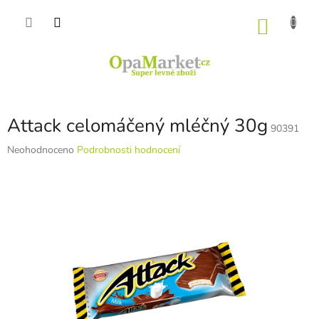
Přejít
na
NÁKU
obsah
KOŠÍK
Attack celomáčený mléčný 30g
90391
Průměrné
Neohodnoceno
Podrobnosti hodnocení
hodnocení
produktu
je
0,0
z
5
hvězdiček.