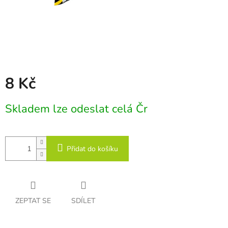
8 Kč
Měrná
Skladem lze odeslat celá Čr
cena:
Přidat do košíku
ZEPTAT SE
SDÍLET