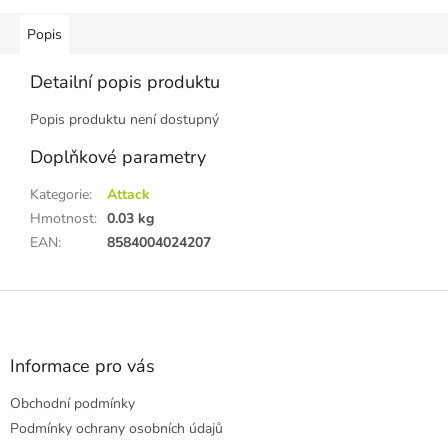
Popis
Detailní popis produktu
Popis produktu není dostupný
Doplňkové parametry
Kategorie
:
Attack
Hmotnost
:
0.03 kg
EAN
:
8584004024207
Z
á
p
a
Informace pro vás
t
Obchodní podmínky
í
Podmínky ochrany osobních údajů