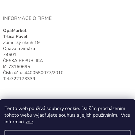
INFORMACE O FIRMĚ
OpaMarket
Trlica Pavel
Zámecký okruh 19
Opava u zimáku
74601
ČESKÁ REPUBLIKA
Ič: 73160695
Číslo účtu: 4400550077/2010
Tel.:722173339
Tento web používá soubory cookie. Dalším procházením
tohoto webu vyjadřujete souhlas s jejich používáním.. Více
informací
zde
.