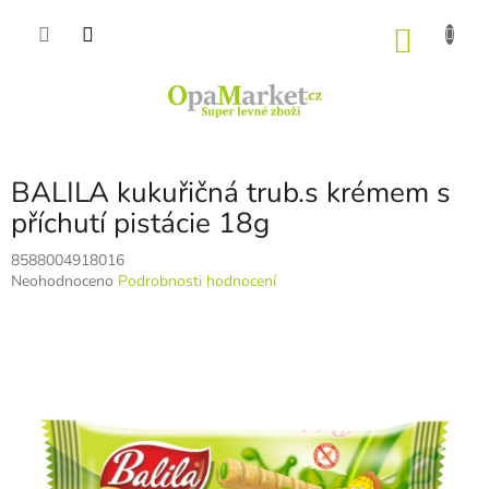
Přejít
na
NÁKU
obsah
KOŠÍK
BALILA kukuřičná trub.s krémem s
příchutí pistácie 18g
8588004918016
Průměrné
Neohodnoceno
Podrobnosti hodnocení
hodnocení
produktu
je
0,0
z
5
hvězdiček.