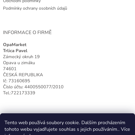
Obchodní podmínky
í
Podmínky ochrany osobních údajů
INFORMACE O FIRMĚ
OpaMarket
Trlica Pavel
Zámecký okruh 19
Opava u zimáku
74601
ČESKÁ REPUBLIKA
Ič: 73160695
Číslo účtu: 4400550077/2010
Tel.:722173339
Tento web používá soubory cookie. Dalším procházením
tohoto webu vyjadřujete souhlas s jejich používáním.. Více