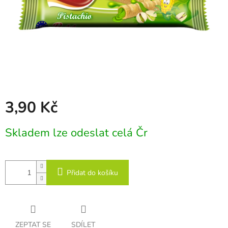
3,90 Kč
Měrná
Skladem lze odeslat celá Čr
cena:
Přidat do košíku
ZEPTAT SE
SDÍLET