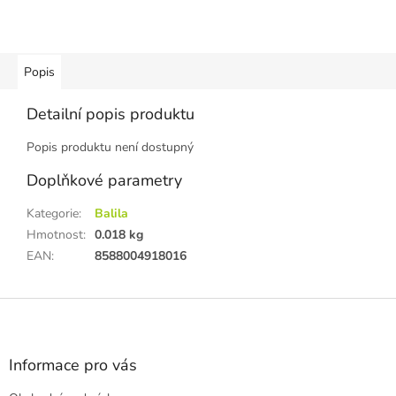
Popis
Detailní popis produktu
Popis produktu není dostupný
Doplňkové parametry
Kategorie
:
Balila
Hmotnost
:
0.018 kg
EAN
:
8588004918016
Z
á
p
a
Informace pro vás
t