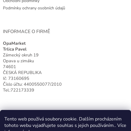
Obchodní podmínky
í
Podmínky ochrany osobních údajů
INFORMACE O FIRMĚ
OpaMarket
Trlica Pavel
Zámecký okruh 19
Opava u zimáku
74601
ČESKÁ REPUBLIKA
Ič: 73160695
Číslo účtu: 4400550077/2010
Tel.:722173339
Tento web používá soubory cookie. Dalším procházením
tohoto webu vyjadřujete souhlas s jejich používáním.. Více