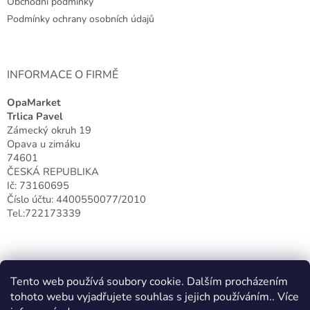
Obchodní podmínky
í
Podmínky ochrany osobních údajů
INFORMACE O FIRMĚ
OpaMarket
Trlica Pavel
Zámecký okruh 19
Opava u zimáku
74601
ČESKÁ REPUBLIKA
Ič: 73160695
Číslo účtu: 4400550077/2010
Tel.:722173339
Tento web používá soubory cookie. Dalším procházením
tohoto webu vyjadřujete souhlas s jejich používáním.. Více