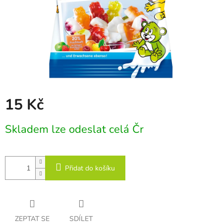
15 Kč
Měrná
Skladem lze odeslat celá Čr
cena:
Přidat do košíku
ZEPTAT SE
SDÍLET