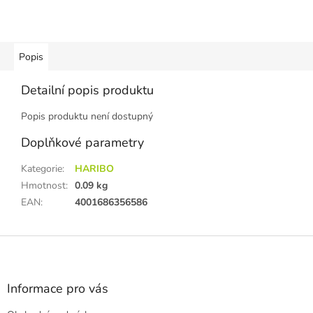
Popis
Detailní popis produktu
Popis produktu není dostupný
Doplňkové parametry
Kategorie
:
HARIBO
Hmotnost
:
0.09 kg
EAN
:
4001686356586
Z
á
p
a
Informace pro vás
t