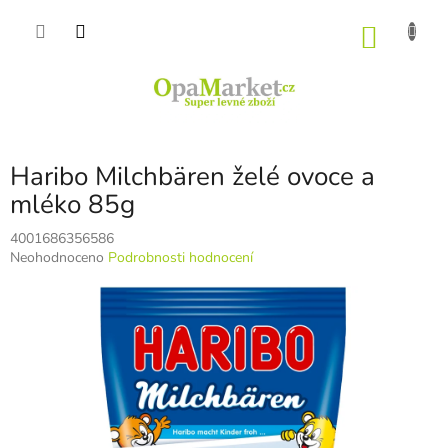
Přejít
na
NÁKU
obsah
KOŠÍK
Haribo Milchbären želé ovoce a
mléko 85g
4001686356586
Průměrné
Neohodnoceno
Podrobnosti hodnocení
hodnocení
produktu
je
0,0
z
5
hvězdiček.