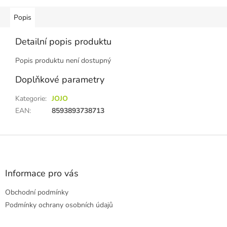
Popis
Detailní popis produktu
Popis produktu není dostupný
Doplňkové parametry
Kategorie
:
JOJO
EAN
:
8593893738713
Z
á
p
a
Informace pro vás
t
Obchodní podmínky
í
Podmínky ochrany osobních údajů