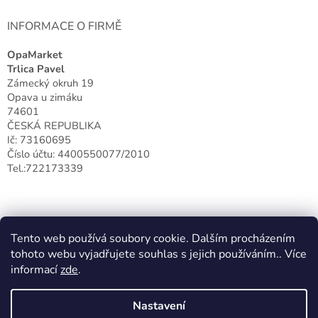
INFORMACE O FIRMĚ
OpaMarket
Trlica Pavel
Zámecký okruh 19
Opava u zimáku
74601
ČESKÁ REPUBLIKA
Ič: 73160695
Číslo účtu: 4400550077/2010
Tel.:722173339
Tento web používá soubory cookie. Dalším procházením
tohoto webu vyjadřujete souhlas s jejich používáním.. Více
informací
zde
.
Nastavení
Vytvořil Shoptet