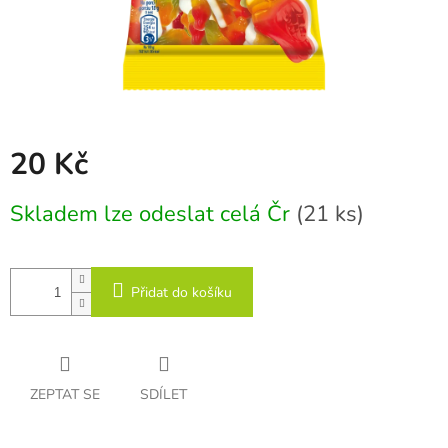
20 Kč
Měrná
Skladem lze odeslat celá Čr
(21 ks)
cena:
Přidat do košíku
ZEPTAT SE
SDÍLET