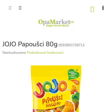
Přejít
na
NÁKU
obsah
KOŠÍK
JOJO Papoušci 80g
8593893738713
Průměrné
Neohodnoceno
Podrobnosti hodnocení
hodnocení
produktu
je
0,0
z
5
hvězdiček.