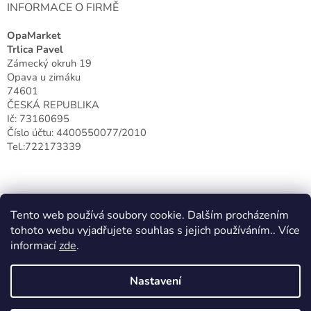
INFORMACE O FIRMĚ
OpaMarket
Trlica Pavel
Zámecký okruh 19
Opava u zimáku
74601
ČESKÁ REPUBLIKA
Ič: 73160695
Číslo účtu: 4400550077/2010
Tel.:722173339
Tento web používá soubory cookie. Dalším procházením
tohoto webu vyjadřujete souhlas s jejich používáním.. Více
informací
zde
.
Nastavení
Vytvořil Shoptet