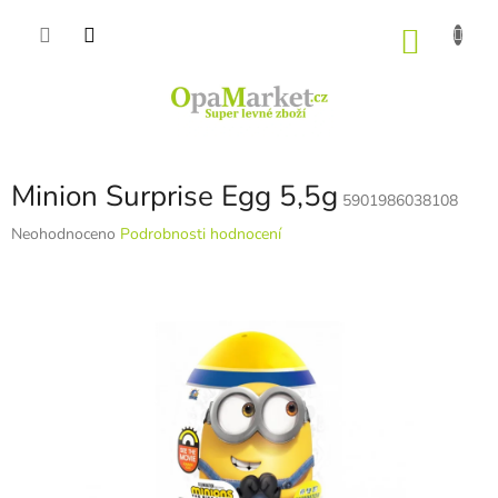
Přejít
na
NÁKU
obsah
KOŠÍK
Minion Surprise Egg 5,5g
5901986038108
Průměrné
Neohodnoceno
Podrobnosti hodnocení
hodnocení
produktu
je
0,0
z
5
hvězdiček.