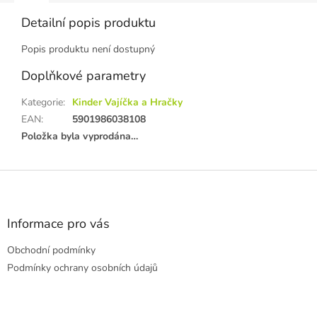
Detailní popis produktu
Popis produktu není dostupný
Doplňkové parametry
Kategorie
:
Kinder Vajíčka a Hračky
EAN
:
5901986038108
Položka byla vyprodána…
Z
á
p
a
Informace pro vás
t
Obchodní podmínky
í
Podmínky ochrany osobních údajů