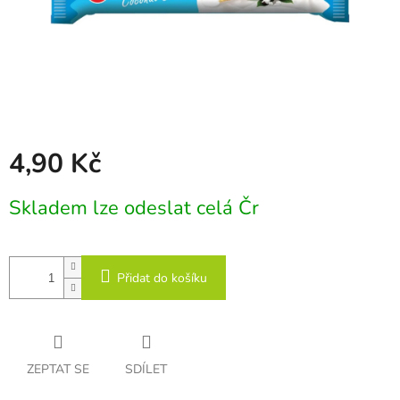
4,90 Kč
Měrná
Skladem lze odeslat celá Čr
cena:
Přidat do košíku
ZEPTAT SE
SDÍLET