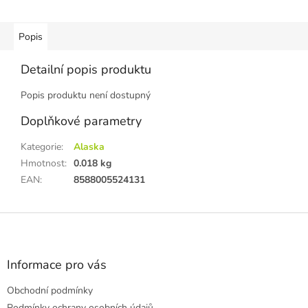
Popis
Detailní popis produktu
Popis produktu není dostupný
Doplňkové parametry
Kategorie
:
Alaska
Hmotnost
:
0.018 kg
EAN
:
8588005524131
Z
á
p
a
Informace pro vás
t
Obchodní podmínky
í
Podmínky ochrany osobních údajů