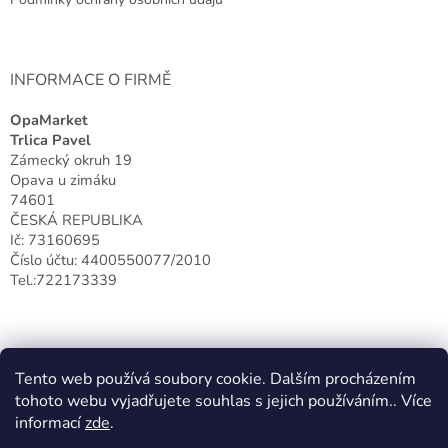
INFORMACE O FIRMĚ
OpaMarket
Trlica Pavel
Zámecký okruh 19
Opava u zimáku
74601
ČESKÁ REPUBLIKA
Ič: 73160695
Číslo účtu: 4400550077/2010
Tel.:722173339
Tento web používá soubory cookie. Dalším procházením
tohoto webu vyjadřujete souhlas s jejich používáním.. Více
informací
zde
.