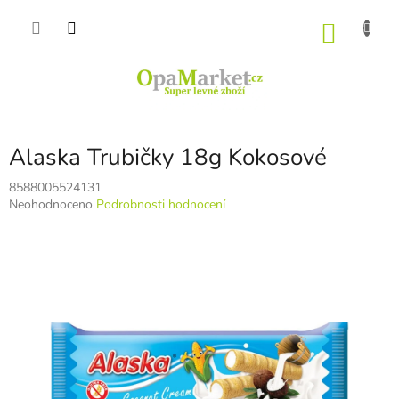
Přejít
na
NÁKU
obsah
KOŠÍK
Alaska Trubičky 18g Kokosové
8588005524131
Průměrné
Neohodnoceno
Podrobnosti hodnocení
hodnocení
produktu
je
0,0
z
5
hvězdiček.