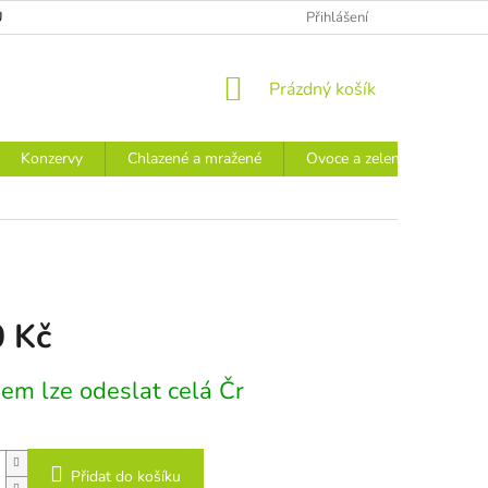
Ů
Přihlášení
NÁKUPNÍ
Prázdný košík
KOŠÍK
Konzervy
Chlazené a mražené
Ovoce a zelenina
Náp
0 Kč
em lze odeslat celá Čr
Přidat do košíku