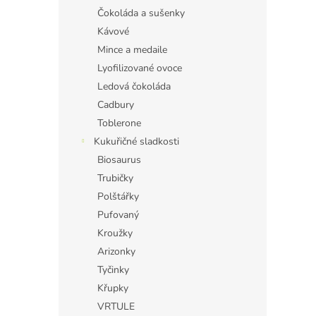
Čokoláda a sušenky
Kávové
Mince a medaile
Lyofilizované ovoce
Ledová čokoláda
Cadbury
Toblerone
Kukuřičné sladkosti
Biosaurus
Trubičky
Polštářky
Pufovaný
Kroužky
Arizonky
Tyčinky
Křupky
VRTULE