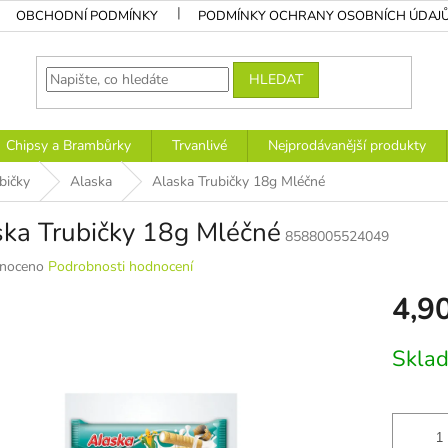
OBCHODNÍ PODMÍNKY
PODMÍNKY OCHRANY OSOBNÍCH ÚDAJ
HLEDAT
Chipsy a Brambůrky
Trvanlivé
Nejprodávanější produkty
bičky
Alaska
Alaska Trubičky 18g Mléčné
ska Trubičky 18g Mléčné
8588005524049
né
noceno
Podrobnosti hodnocení
ní
4,9
u
Měrná
Sklad
cena:
k.