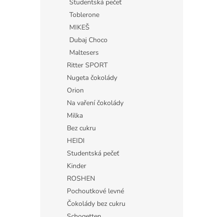
Studentská pečeť
Toblerone
MIKEŠ
Dubaj Choco
Maltesers
Ritter SPORT
Nugeta čokolády
Orion
Na vaření čokolády
Milka
Bez cukru
HEIDI
Studentská pečeť
Kinder
ROSHEN
Pochoutkové levné
Čokolády bez cukru
Schogetten