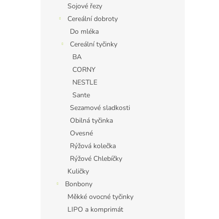
Sojové řezy
Cereální dobroty
Do mléka
Cereální tyčinky
BA
CORNY
NESTLE
Sante
Sezamové sladkosti
Obilná tyčinka
Ovesné
Rýžová kolečka
Rýžové Chlebíčky
Kuličky
Bonbony
Měkké ovocné tyčinky
LIPO a komprimát