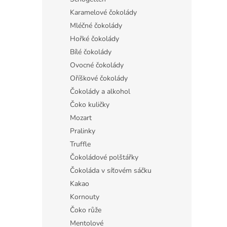
Karamelové čokolády
Mléčné čokolády
Hořké čokolády
Bílé čokolády
Ovocné čokolády
Oříškové čokolády
Čokolády a alkohol
Čoko kuličky
Mozart
Pralinky
Truffle
Čokoládové polštářky
Čokoláda v síťovém sáčku
Kakao
Kornouty
Čoko růže
Mentolové