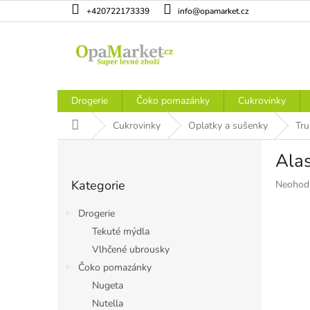
Přejít
+420722173339
info@opamarket.cz
na
obsah
Drogerie
Čoko pomazánky
Cukrovinky
Domů
Cukrovinky
Oplatky a sušenky
Tru
P
Ala
o
Přeskočit
s
Kategorie
Průměr
Neohod
kategorie
t
hodnoce
r
produkt
Drogerie
a
je
Tekuté mýdla
n
0,0
Vlhčené ubrousky
z
n
5
í
Čoko pomazánky
hvězdiče
p
Nugeta
a
Nutella