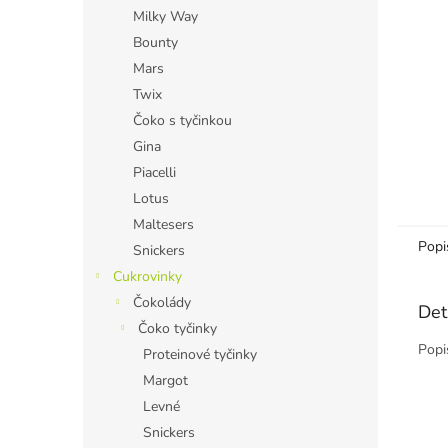
n
Milky Way
e
Bounty
l
Mars
Twix
Čoko s tyčinkou
Gina
Piacelli
Lotus
Maltesers
Popi
Snickers
Cukrovinky
Čokolády
Det
Čoko tyčinky
Popi
Proteinové tyčinky
Margot
Levné
Snickers