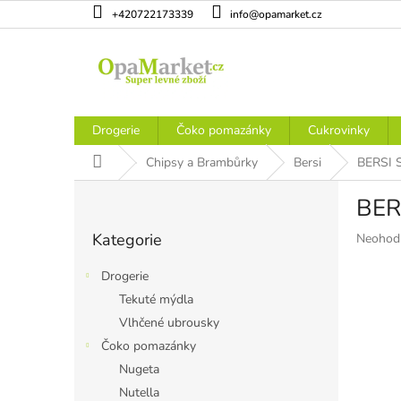
Přejít
+420722173339
info@opamarket.cz
na
obsah
Drogerie
Čoko pomazánky
Cukrovinky
Domů
Chipsy a Brambůrky
Bersi
BERSI S
P
BERS
o
Přeskočit
s
Kategorie
Průměr
Neohod
kategorie
t
hodnoce
r
produkt
Drogerie
a
je
Tekuté mýdla
n
0,0
Vlhčené ubrousky
z
n
5
í
Čoko pomazánky
hvězdiče
p
Nugeta
a
Nutella