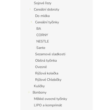
Sojové řezy
Cereální dobroty
Do mléka
Cereální tyčinky
BA
CORNY
NESTLE
Sante
Sezamové sladkosti
Obilná tyčinka
Ovesné
Rýžová kolečka
Rýžové Chlebíčky
Kuličky
Bonbony
Měkké ovocné tyčinky
LIPO a komprimát