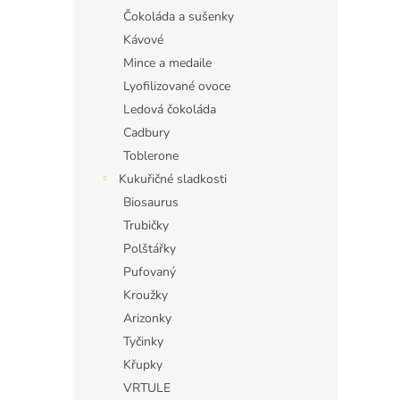
Čokoláda a sušenky
Kávové
Mince a medaile
Lyofilizované ovoce
Ledová čokoláda
Cadbury
Toblerone
Kukuřičné sladkosti
Biosaurus
Trubičky
Polštářky
Pufovaný
Kroužky
Arizonky
Tyčinky
Křupky
VRTULE