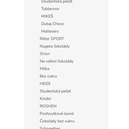
Studentská pečeť
Toblerone
MIKEŠ
Dubaj Choco
Maltesers
Ritter SPORT
Nugeta čokolády
Orion
Na vaření čokolády
Milka
Bez cukru
HEIDI
Studentská pečeť
Kinder
ROSHEN
Pochoutkové levné
Čokolády bez cukru
Schogetten