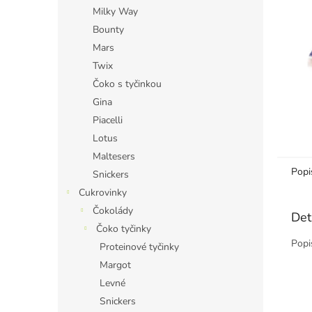
n
Milky Way
e
Bounty
l
Mars
Twix
Čoko s tyčinkou
Gina
Piacelli
Lotus
Maltesers
Popi
Snickers
Cukrovinky
Čokolády
Det
Čoko tyčinky
Popi
Proteinové tyčinky
Margot
Levné
Snickers