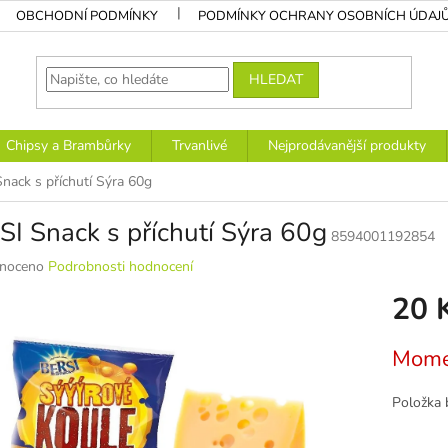
OBCHODNÍ PODMÍNKY
PODMÍNKY OCHRANY OSOBNÍCH ÚDAJ
HLEDAT
Chipsy a Brambůrky
Trvanlivé
Nejprodávanější produkty
nack s příchutí Sýra 60g
I Snack s příchutí Sýra 60g
8594001192854
né
noceno
Podrobnosti hodnocení
ní
20 
u
Měrná
Mome
cena:
k.
Položka 