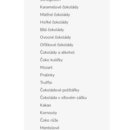
Karamelové čokolády
Mléčné čokolády
Hořké čokolády
Bílé čokolády
Ovocné čokolády
Oříškové čokolády
Čokolády a alkohol
Čoko kuličky
Mozart
Pralinky
Truffle
Čokoládové polštářky
Čokoláda v síťovém sáčku
Kakao
Kornouty
Čoko růže
Mentolové