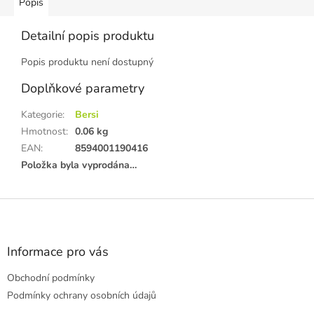
Popis
Detailní popis produktu
Popis produktu není dostupný
Doplňkové parametry
Kategorie
:
Bersi
Hmotnost
:
0.06 kg
EAN
:
8594001190416
Položka byla vyprodána…
Z
á
p
a
Informace pro vás
t
Obchodní podmínky
í
Podmínky ochrany osobních údajů