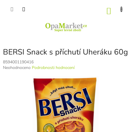
Přejít
na
NÁKU
obsah
KOŠÍK
BERSI Snack s příchutí Uheráku 60g
8594001190416
Průměrné
Neohodnoceno
Podrobnosti hodnocení
hodnocení
produktu
je
0,0
z
5
hvězdiček.