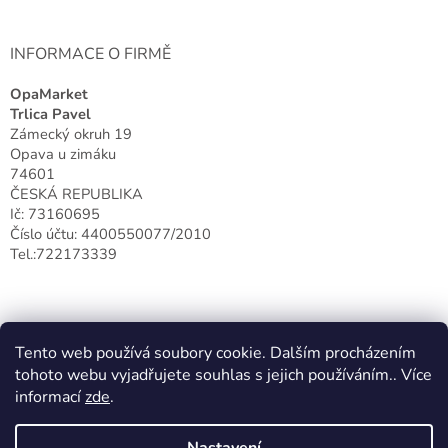
INFORMACE O FIRMĚ
OpaMarket
Trlica Pavel
Zámecký okruh 19
Opava u zimáku
74601
ČESKÁ REPUBLIKA
Ič: 73160695
Číslo účtu: 4400550077/2010
Tel.:722173339
Tento web používá soubory cookie. Dalším procházením
tohoto webu vyjadřujete souhlas s jejich používáním.. Více
informací
zde
.