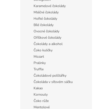
Karamelové čokolády
Mléčné čokolády
Hořké čokolády
Bílé čokolády
Ovocné čokolády
Oříškové čokolády
Čokolády a alkohol
Čoko kuličky
Mozart
Pralinky
Truffle
Čokoládové polštářky
Čokoláda v síťovém sáčku
Kakao
Kornouty
Čoko růže
Mentolové