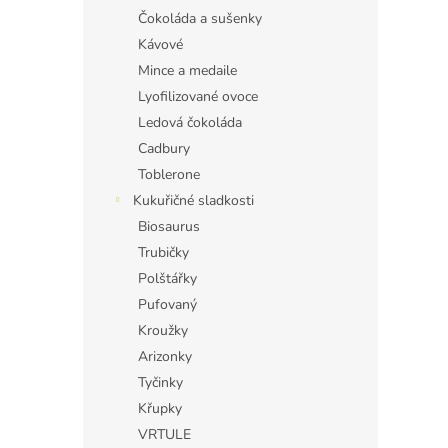
Čokoláda a sušenky
Kávové
Mince a medaile
Lyofilizované ovoce
Ledová čokoláda
Cadbury
Toblerone
Kukuřičné sladkosti
Biosaurus
Trubičky
Polštářky
Pufovaný
Kroužky
Arizonky
Tyčinky
Křupky
VRTULE