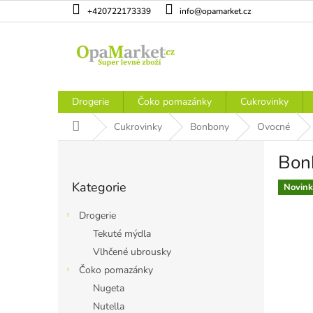
Přejít
+420722173339
info@opamarket.cz
na
obsah
Drogerie
Čoko pomazánky
Cukrovinky
Domů
Cukrovinky
Bonbony
Ovocné
P
Bonb
o
Přeskočit
s
Kategorie
kategorie
Novink
t
r
Drogerie
a
Tekuté mýdla
n
Vlhčené ubrousky
n
í
Čoko pomazánky
p
Nugeta
a
Nutella