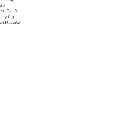
utě.
cal
Tuk 0
viny 0 g
a skladujte