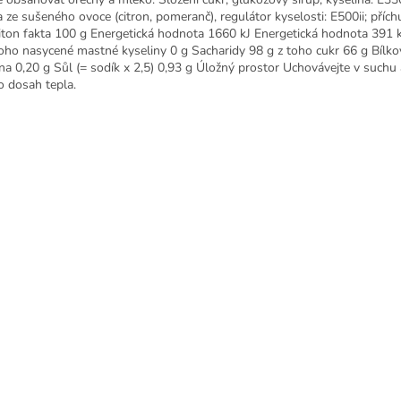
a ze sušeného ovoce (citron, pomeranč), regulátor kyselosti: E500ii;
přích
iton fakta 100 g
Energetická hodnota 1660 kJ
Energetická hodnota 391 k
toho nasycené mastné kyseliny 0 g
Sacharidy 98 g
z toho cukr 66 g
Bílko
na 0,20 g
Sůl (= sodík x 2,5) 0,93 g
Úložný prostor
Uchovávejte v suchu 
 dosah tepla.