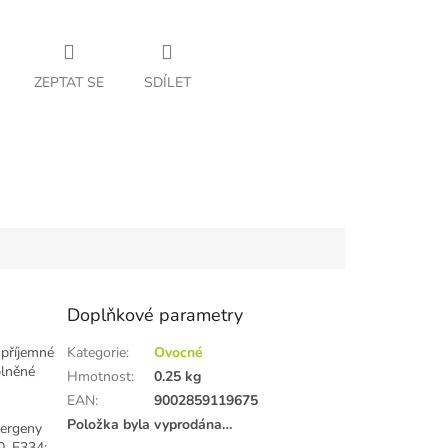
ZEPTAT SE
SDÍLET
Doplňkové parametry
 příjemné
Kategorie
:
Ovocné
plněné
Hmotnost
:
0.25 kg
EAN
:
9002859119675
Položka byla vyprodána…
ergeny
0, E334;