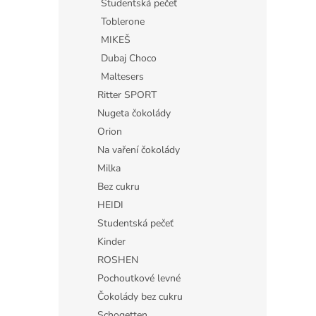
Studentská pečeť
Toblerone
MIKEŠ
Dubaj Choco
Maltesers
Ritter SPORT
Nugeta čokolády
Orion
Na vaření čokolády
Milka
Bez cukru
HEIDI
Studentská pečeť
Kinder
ROSHEN
Pochoutkové levné
Čokolády bez cukru
Schogetten