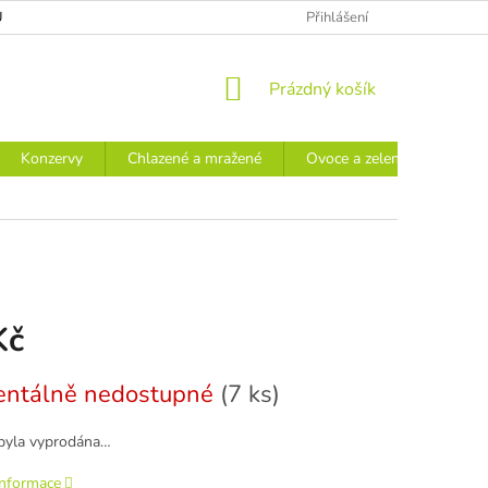
Ů
Přihlášení
NÁKUPNÍ
Prázdný košík
KOŠÍK
Konzervy
Chlazené a mražené
Ovoce a zelenina
Náp
Kč
ntálně nedostupné
(7 ks)
byla vyprodána…
informace