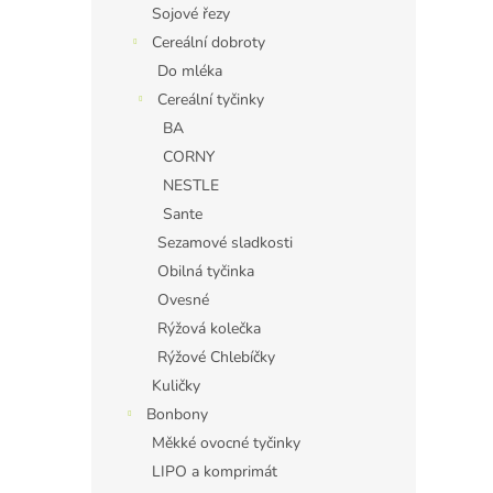
Sojové řezy
Cereální dobroty
Do mléka
Cereální tyčinky
BA
CORNY
NESTLE
Sante
Sezamové sladkosti
Obilná tyčinka
Ovesné
Rýžová kolečka
Rýžové Chlebíčky
Kuličky
Bonbony
Měkké ovocné tyčinky
LIPO a komprimát