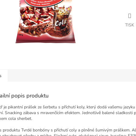
TISK
s
ailní popis produktu
tř je pikantní prášek ze šerbetu s příchutí koly, který dodá vašemu jazyku
ní. Snacking zábava s mravenčícím efektem. Jednotlivě balené sladkosti 
kem cola sherbet.
s produktu
Tvrdé bonbóny s příchutí coly a plněné šumivým práškem.
Al
 obsahovat ořechy a mléko.
Složení
cukr, glukózový sirup, kyselina: E33