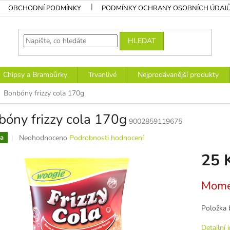
OBCHODNÍ PODMÍNKY
PODMÍNKY OCHRANY OSOBNÍCH ÚDAJ
HLEDAT
Chipsy a Brambůrky
Trvanlivé
Nejprodávanější produkty
Bonbóny frizzy cola 170g
óny frizzy cola 170g
9002859119675
Průměrné
Neohodnoceno
Podrobnosti hodnocení
a
hodnocení
25 
produktu
je
0,0
Měrná
Mome
z
cena:
5
hvězdiček.
Položka 
Detailní 