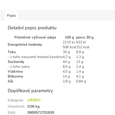
Popis
Detailní popis produktu
Průměrné výživové údaje
100 g
porce 30 g
2110 kJ
633 kJ
Energetická hodnota
506 kcal
152 kcal
Tuky
30 g
8,9 g
- z toho nasycené mastné kyseliny
4,2 g
1,3 g
Sacharidy
44 g
13 g
- z toho cukry
8,0 g
2,4 g
Vláknina
4,5 g
1,4 g
Bílkoviny
14 g
4,1 g
Sůl
2,8 g
0,84 g
Doplňkové parametry
Kategorie
:
OŘÍŠKY
Hmotnost
:
0.06 kg
EAN
:
5900571701830