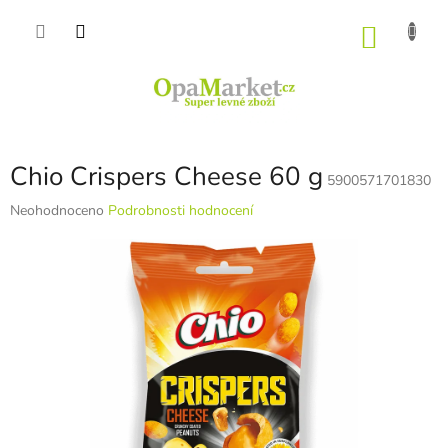
Přejít
na
NÁKU
obsah
KOŠÍK
Chio Crispers Cheese 60 g
5900571701830
Průměrné
Neohodnoceno
Podrobnosti hodnocení
hodnocení
produktu
je
0,0
z
5
hvězdiček.