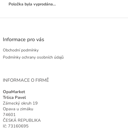
Položka byla vyprodána…
Z
á
p
a
Informace pro vás
t
Obchodní podmínky
í
Podmínky ochrany osobních údajů
INFORMACE O FIRMĚ
OpaMarket
Trlica Pavel
Zámecký okruh 19
Opava u zimáku
74601
ČESKÁ REPUBLIKA
Ič: 73160695