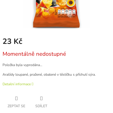
23 Kč
Měrná
Momentálně nedostupné
cena:
Položka byla vyprodána…
Arašídy loupané, pražené, obalené v těstíčku s příchutí sýra.
Detailní informace
ZEPTAT SE
SDÍLET