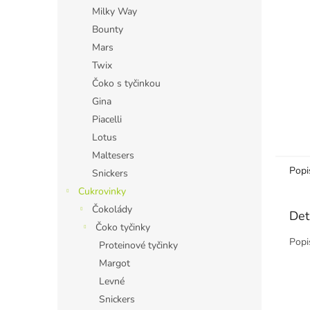
n
Milky Way
e
Bounty
l
Mars
Twix
Čoko s tyčinkou
Gina
Piacelli
Lotus
Maltesers
Popi
Snickers
Cukrovinky
Čokolády
Det
Čoko tyčinky
Popi
Proteinové tyčinky
Margot
Levné
Snickers