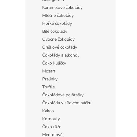
Karamelové čokolády
Mléčné čokolády
Hořké čokolády
Bílé čokolády
Ovocné čokolády
Oříškové čokolády
Čokolády a alkohol
Čoko kuličky
Mozart
Pralinky
Truffle
Čokoládové polštářky
Čokoláda v síťovém sáčku
Kakao
Kornouty
Čoko růže
Mentolové