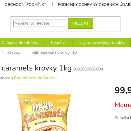
OBCHODNÍ PODMÍNKY
PODMÍNKY OCHRANY OSOBNÍCH ÚDAJ
HLEDAT
Chipsy a Brambůrky
Trvanlivé
Nejprodávanější produkty
Krovky
Milk caramels krovky 1kg
 caramels krovky 1kg
9002859050084
né
noceno
Podrobnosti hodnocení
ní
99,
u
Měrná
Mome
cena:
k.
Položka 