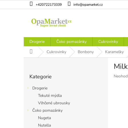
Přejít
+420722173339
info@opamarket.cz
na
obsah
Drogerie
Čoko pomazánky
Cukrovinky
Domů
Cukrovinky
Bonbony
Karamelky
P
Milk
o
Přeskočit
s
Kategorie
Průměr
Neohod
kategorie
t
hodnoce
r
produkt
Drogerie
a
je
Tekuté mýdla
n
0,0
Vlhčené ubrousky
z
n
5
í
Čoko pomazánky
hvězdiče
p
Nugeta
a
Nutella