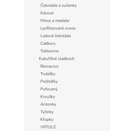
Čokoláda a sušenky
Kávové
Mince a medaile
Lyofilizované ovoce
Ledová čokoláda
Cadbury
Toblerone
Kukuřičné sladkosti
Biosaurus
Trubičky
Polštářky
Pufovaný
Kroužky
Arizonky
Tyčinky
Křupky
VRTULE