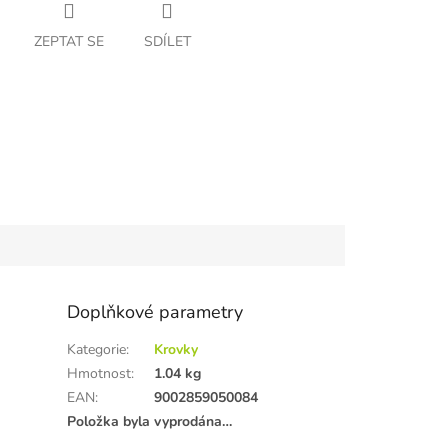
ZEPTAT SE
SDÍLET
Doplňkové parametry
Kategorie
:
Krovky
Hmotnost
:
1.04 kg
EAN
:
9002859050084
Položka byla vyprodána…