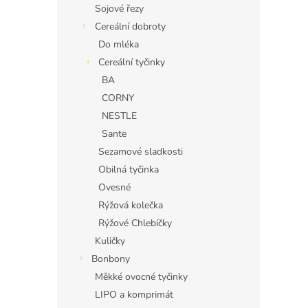
Sojové řezy
Cereální dobroty
Do mléka
Cereální tyčinky
BA
CORNY
NESTLE
Sante
Sezamové sladkosti
Obilná tyčinka
Ovesné
Rýžová kolečka
Rýžové Chlebíčky
Kuličky
Bonbony
Měkké ovocné tyčinky
LIPO a komprimát