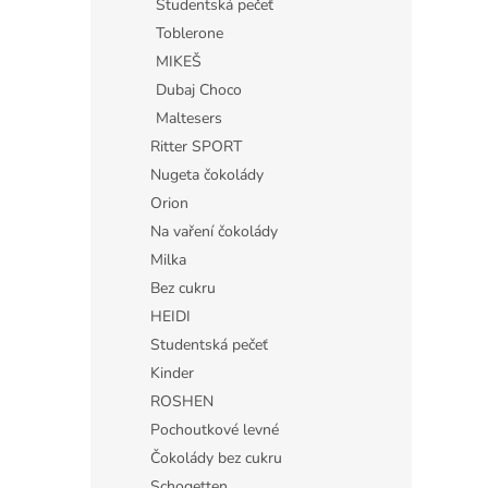
Studentská pečeť
Toblerone
MIKEŠ
Dubaj Choco
Maltesers
Ritter SPORT
Nugeta čokolády
Orion
Na vaření čokolády
Milka
Bez cukru
HEIDI
Studentská pečeť
Kinder
ROSHEN
Pochoutkové levné
Čokolády bez cukru
Schogetten