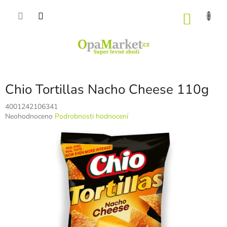
Přejít
na
NÁKU
obsah
KOŠÍK
Chio Tortillas Nacho Cheese 110g
4001242106341
Průměrné
Neohodnoceno
Podrobnosti hodnocení
hodnocení
produktu
je
0,0
z
5
hvězdiček.