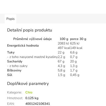
Popis
Detailní popis produktu
Průměrné výživové údaje
100 g
porce 30 g
2083 kJ
625 kJ
Energetická hodnota
497 kcal
149 kcal
Tuky
22 g
6,6 g
- z toho nasycené mastné kyseliny
2,2 g
0,7 g
Sacharidy
67 g
20 g
- z toho cukry
4,3 g
1,3 g
Bílkoviny
5,8 g
1,7 g
Sůl
1,5 g
0,45 g
Doplňkové parametry
Kategorie
:
Chio
Hmotnost
:
0.125 kg
EAN
:
4001242106341