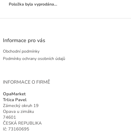
Položka byla vyprodána…
Z
á
p
a
Informace pro vás
t
Obchodní podmínky
í
Podmínky ochrany osobních údajů
INFORMACE O FIRMĚ
OpaMarket
Trlica Pavel
Zámecký okruh 19
Opava u zimáku
74601
ČESKÁ REPUBLIKA
Ič: 73160695