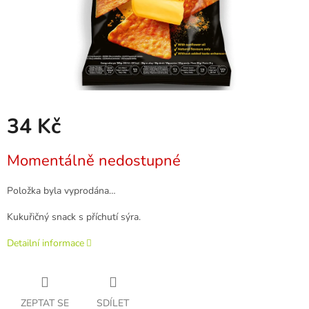
34 Kč
Měrná
Momentálně nedostupné
cena:
Položka byla vyprodána…
Kukuřičný snack s příchutí sýra.
Detailní informace
ZEPTAT SE
SDÍLET