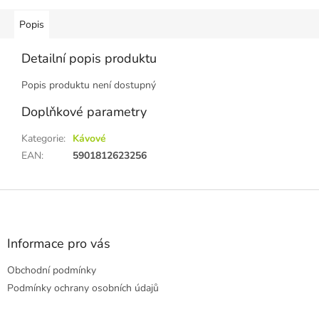
Popis
Detailní popis produktu
Popis produktu není dostupný
Doplňkové parametry
Kategorie
:
Kávové
EAN
:
5901812623256
Z
á
p
a
Informace pro vás
t
Obchodní podmínky
í
Podmínky ochrany osobních údajů