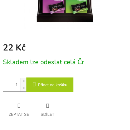
22 Kč
Měrná
Skladem lze odeslat celá Čr
cena:
Přidat do košíku
ZEPTAT SE
SDÍLET