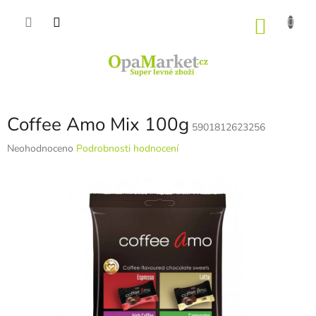
Přejít
na
NÁKU
obsah
KOŠÍK
Coffee Amo Mix 100g
5901812623256
Průměrné
Neohodnoceno
Podrobnosti hodnocení
hodnocení
produktu
je
0,0
z
5
hvězdiček.