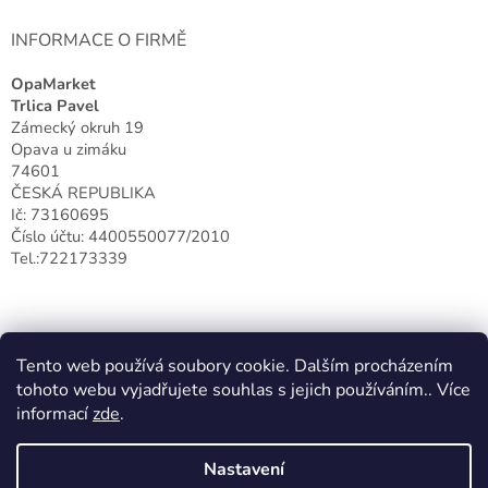
INFORMACE O FIRMĚ
OpaMarket
Trlica Pavel
Zámecký okruh 19
Opava u zimáku
74601
ČESKÁ REPUBLIKA
Ič: 73160695
Číslo účtu: 4400550077/2010
Tel.:722173339
Tento web používá soubory cookie. Dalším procházením
tohoto webu vyjadřujete souhlas s jejich používáním.. Více
informací
zde
.
Nastavení
Vytvořil Shoptet