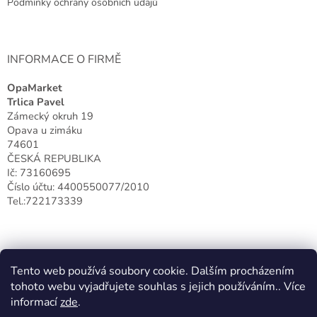
Podmínky ochrany osobních údajů
INFORMACE O FIRMĚ
OpaMarket
Trlica Pavel
Zámecký okruh 19
Opava u zimáku
74601
ČESKÁ REPUBLIKA
Ič: 73160695
Číslo účtu: 4400550077/2010
Tel.:722173339
Tento web používá soubory cookie. Dalším procházením
tohoto webu vyjadřujete souhlas s jejich používáním.. Více
informací
zde
.