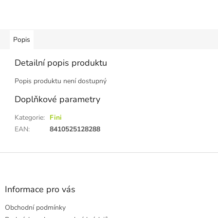
Popis
Detailní popis produktu
Popis produktu není dostupný
Doplňkové parametry
Kategorie
:
Fini
EAN
:
8410525128288
Z
á
p
a
Informace pro vás
t
Obchodní podmínky
í