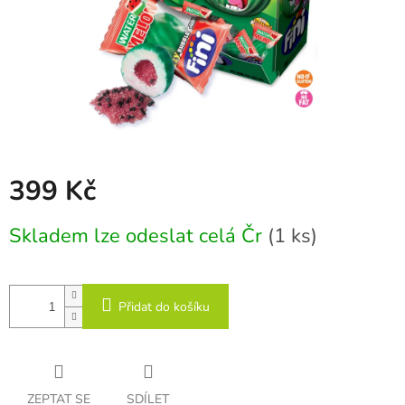
399 Kč
Měrná
Skladem lze odeslat celá Čr
(1 ks)
cena:
Přidat do košíku
ZEPTAT SE
SDÍLET