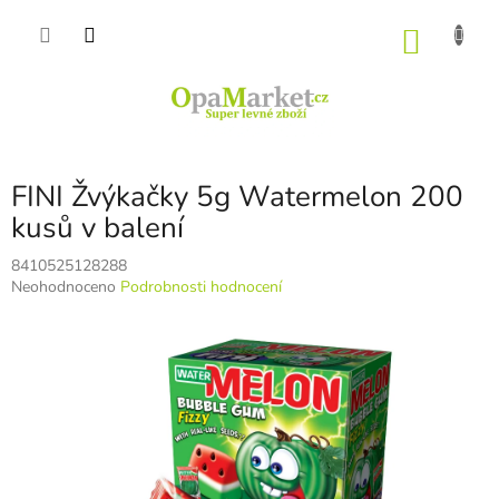
Přejít
na
NÁKU
obsah
KOŠÍK
FINI Žvýkačky 5g Watermelon 200
kusů v balení
8410525128288
Průměrné
Neohodnoceno
Podrobnosti hodnocení
hodnocení
produktu
je
0,0
z
5
hvězdiček.