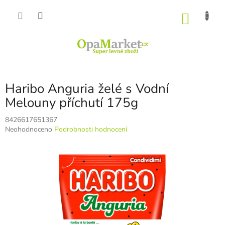
Přejít
na
NÁKU
obsah
KOŠÍK
Haribo Anguria želé s Vodní
Melouny příchutí 175g
8426617651367
Průměrné
Neohodnoceno
Podrobnosti hodnocení
hodnocení
produktu
je
0,0
z
5
hvězdiček.