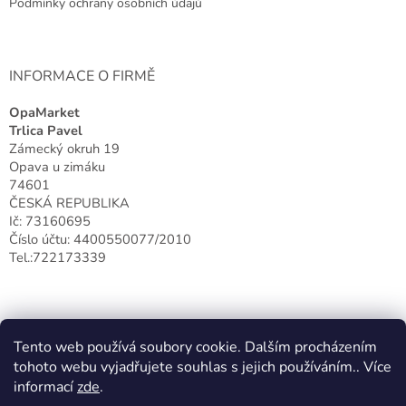
Podmínky ochrany osobních údajů
INFORMACE O FIRMĚ
OpaMarket
Trlica Pavel
Zámecký okruh 19
Opava u zimáku
74601
ČESKÁ REPUBLIKA
Ič: 73160695
Číslo účtu: 4400550077/2010
Tel.:722173339
Tento web používá soubory cookie. Dalším procházením
tohoto webu vyjadřujete souhlas s jejich používáním.. Více
informací
zde
.