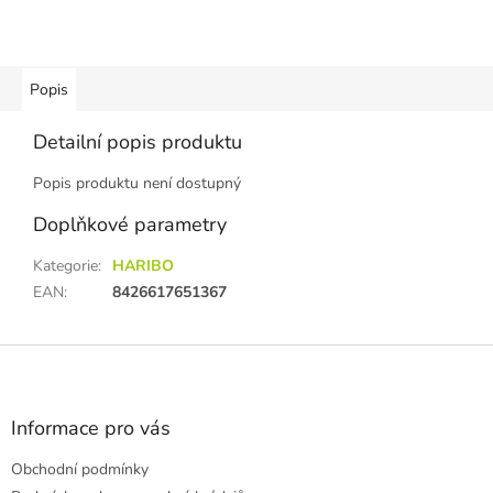
Popis
Detailní popis produktu
Popis produktu není dostupný
Doplňkové parametry
Kategorie
:
HARIBO
EAN
:
8426617651367
Z
á
p
a
Informace pro vás
t
Obchodní podmínky
í