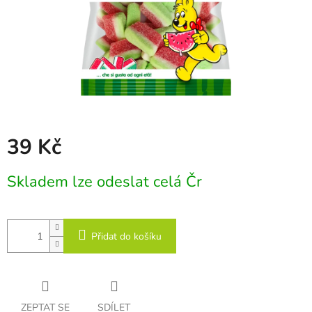
39 Kč
Měrná
Skladem lze odeslat celá Čr
cena:
Přidat do košíku
ZEPTAT SE
SDÍLET