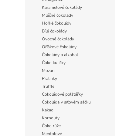
Karamelové čokolády
Mléčné čokolády
Hořké čokolády
Bílé čokolády
Ovocné čokolády
Oříškové čokolády
Čokolády a alkohol
Čoko kuličky
Mozart
Pralinky
Truffle
Čokoládové polštářky
Čokoláda v síťovém sáčku
Kakao
Kornouty
Čoko růže
Mentolové