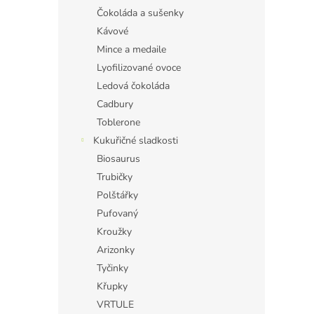
Čokoláda a sušenky
Kávové
Mince a medaile
Lyofilizované ovoce
Ledová čokoláda
Cadbury
Toblerone
Kukuřičné sladkosti
Biosaurus
Trubičky
Polštářky
Pufovaný
Kroužky
Arizonky
Tyčinky
Křupky
VRTULE