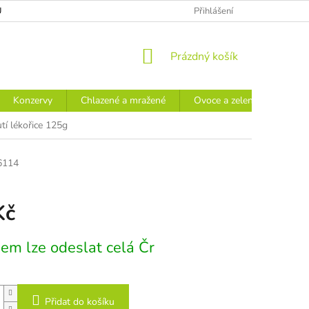
Ů
Přihlášení
NÁKUPNÍ
Prázdný košík
KOŠÍK
Konzervy
Chlazené a mražené
Ovoce a zelenina
Náp
utí lékořice 125g
6114
Kč
em lze odeslat celá Čr
Přidat do košíku