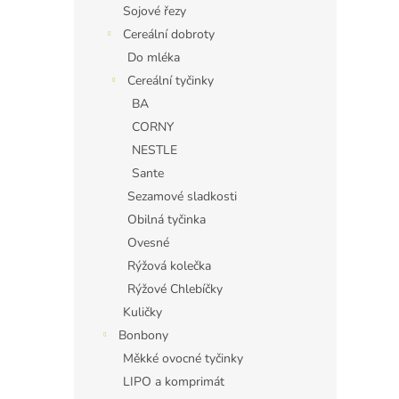
Sojové řezy
Cereální dobroty
Do mléka
Cereální tyčinky
BA
CORNY
NESTLE
Sante
Sezamové sladkosti
Obilná tyčinka
Ovesné
Rýžová kolečka
Rýžové Chlebíčky
Kuličky
Bonbony
Měkké ovocné tyčinky
LIPO a komprimát