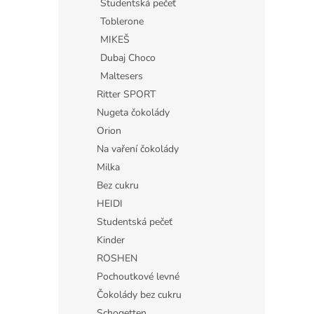
Studentská pečeť
Toblerone
MIKEŠ
Dubaj Choco
Maltesers
Ritter SPORT
Nugeta čokolády
Orion
Na vaření čokolády
Milka
Bez cukru
HEIDI
Studentská pečeť
Kinder
ROSHEN
Pochoutkové levné
Čokolády bez cukru
Schogetten