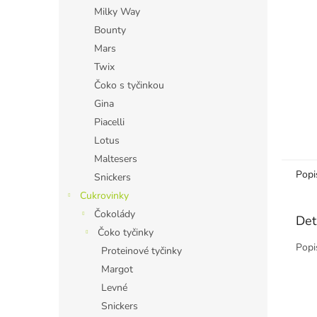
n
Milky Way
e
Bounty
l
Mars
Twix
Čoko s tyčinkou
Gina
Piacelli
Lotus
Maltesers
Popi
Snickers
Cukrovinky
Čokolády
Det
Čoko tyčinky
Popi
Proteinové tyčinky
Margot
Levné
Snickers