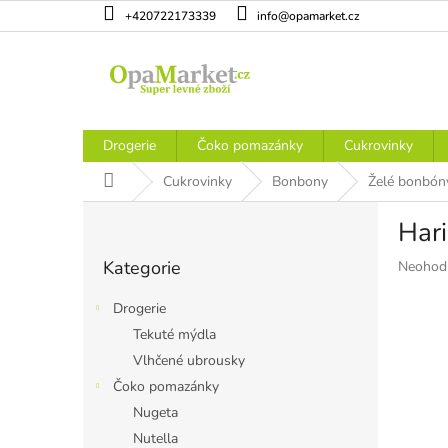
Přejít
+420722173339
info@opamarket.cz
na
obsah
Drogerie
Čoko pomazánky
Cukrovinky
Domů
Cukrovinky
Bonbony
Želé bonbón
P
Hari
o
Přeskočit
s
Kategorie
Průměr
Neohod
kategorie
t
hodnoce
r
produkt
Drogerie
a
je
Tekuté mýdla
n
0,0
Vlhčené ubrousky
z
n
5
í
Čoko pomazánky
hvězdiče
p
Nugeta
a
Nutella