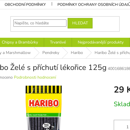
OBCHODNÍ PODMÍNKY
PODMÍNKY OCHRANY OSOBNÍCH ÚDAJ
HLEDAT
Chipsy a Brambůrky
Trvanlivé
Nejprodávanější produkty
y a Marshmallow
Pendreky
Haribo
Haribo Želé s přích
bo Želé s příchutí lékořice 125g
400168618
né
noceno
Podrobnosti hodnocení
ní
29 
u
Měrná
Sklad
cena:
k.